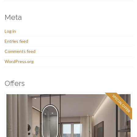
Meta
Log in
Entries feed
Comments feed
WordPress.org
Offers
SPECIAL OFFER