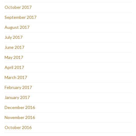
October 2017
September 2017
August 2017
July 2017
June 2017
May 2017
April 2017
March 2017
February 2017
January 2017
December 2016
November 2016
October 2016