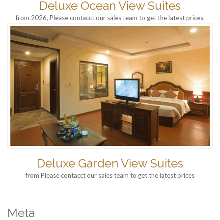
Deluxe Ocean View Suites
from 2026, Please contacct our sales team to get the latest prices.
Deluxe Garden View Suites
from Please contacct our sales team to get the latest prices
Meta