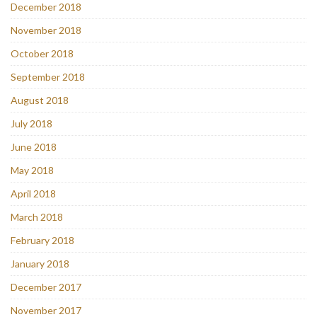
December 2018
November 2018
October 2018
September 2018
August 2018
July 2018
June 2018
May 2018
April 2018
March 2018
February 2018
January 2018
December 2017
November 2017