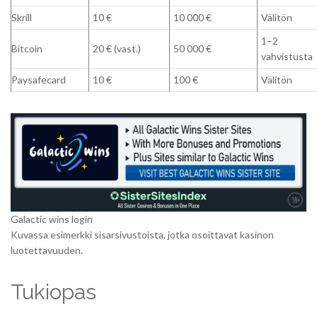
Skrill
10 €
10 000 €
Välitön
1–2
Bitcoin
20 € (vast.)
50 000 €
vahvistusta
Paysafecard
10 €
100 €
Välitön
Galactic wins login
Kuvassa esimerkki sisarsivustoista, jotka osoittavat kasinon
luotettavuuden.
Tukiopas