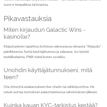
suosi e-lompakkoa tai kryptoa.
Pikavastauksia
Miten kirjaudun Galactic Wins -
kasinolle?
Kirjautuminen tapahtuu kotisivun yläreunassa olevasta “Kirjaudu” -
painikkeesta. Syötä käyttäjätunnus ja salasana. Jos käytät
mobiiliselainta, PWA toimii kuten sovellus.
Unohdin käyttäjätunnukseni, mitä
teen?
Ota yhteyttä asiakastukeen live-chatin tai sähköpostitse. He
voivat auttaa tunnuksen palauttamisessa vahvistuksen jälkeen.
Kuinka kauan KYC-tarkistus kestää?