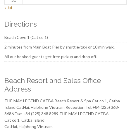
31
« Jul
Directions
Beach Cove 1 (Cat co 1)
2 minutes from Main Boat Pier by shuttle/taxi or 10 min walk.
All our booked guests get free pickup and drop off.
Beach Resort and Sales Office
Address
THE MAY LEGEND CATBA Beach Resort & Spa Cat co 1, Catba
Island CatHai, Haiphong Vietnam Reception Tel:+84 (225) 368-
8686 Fax: +84 (225) 368 8989 THE MAY LEGEND CATBA
Cat co 1, Catba Island
CatHai, Haiphong Vietnam