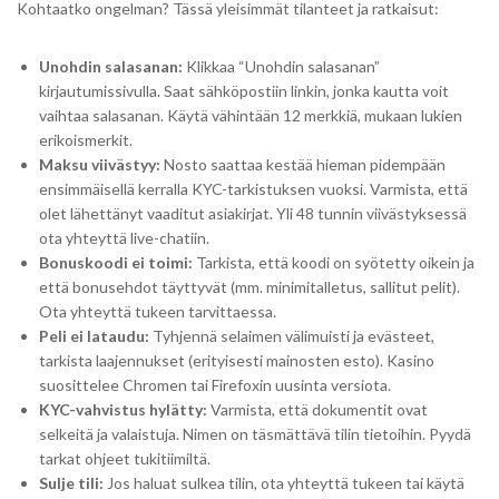
Kohtaatko ongelman? Tässä yleisimmät tilanteet ja ratkaisut:
Unohdin salasanan:
Klikkaa “Unohdin salasanan”
kirjautumissivulla. Saat sähköpostiin linkin, jonka kautta voit
vaihtaa salasanan. Käytä vähintään 12 merkkiä, mukaan lukien
erikoismerkit.
Maksu viivästyy:
Nosto saattaa kestää hieman pidempään
ensimmäisellä kerralla KYC-tarkistuksen vuoksi. Varmista, että
olet lähettänyt vaaditut asiakirjat. Yli 48 tunnin viivästyksessä
ota yhteyttä live-chatiin.
Bonuskoodi ei toimi:
Tarkista, että koodi on syötetty oikein ja
että bonusehdot täyttyvät (mm. minimitalletus, sallitut pelit).
Ota yhteyttä tukeen tarvittaessa.
Peli ei lataudu:
Tyhjennä selaimen välimuisti ja evästeet,
tarkista laajennukset (erityisesti mainosten esto). Kasino
suosittelee Chromen tai Firefoxin uusinta versiota.
KYC-vahvistus hylätty:
Varmista, että dokumentit ovat
selkeitä ja valaistuja. Nimen on täsmättävä tilin tietoihin. Pyydä
tarkat ohjeet tukitiimiltä.
Sulje tili:
Jos haluat sulkea tilin, ota yhteyttä tukeen tai käytä