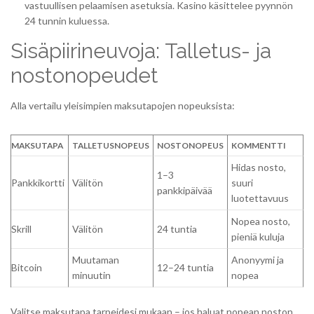
vastuullisen pelaamisen asetuksia. Kasino käsittelee pyynnön
24 tunnin kuluessa.
Sisäpiirineuvoja: Talletus- ja
nostonopeudet
Alla vertailu yleisimpien maksutapojen nopeuksista:
MAKSUTAPA
TALLETUSNOPEUS
NOSTONOPEUS
KOMMENTTI
Hidas nosto,
1–3
Pankkikortti
Välitön
suuri
pankkipäivää
luotettavuus
Nopea nosto,
Skrill
Välitön
24 tuntia
pieniä kuluja
Muutaman
Anonyymi ja
Bitcoin
12–24 tuntia
minuutin
nopea
Valitse maksutapa tarpeidesi mukaan – jos haluat nopean noston,