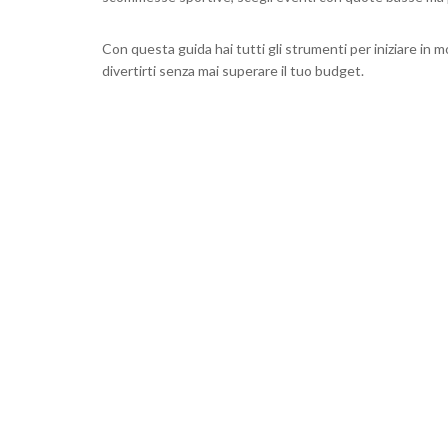
Con questa guida hai tutti gli strumenti per iniziare in
divertirti senza mai superare il tuo budget.