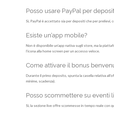
Posso usare PayPal per deposit
Sì, PayPal è accettato sia per depositi che per prelievi,
Esiste un’app mobile?
Non è disponibile un’app nativa sugli store, ma la piatt
l’icona alla home screen per un accesso veloce.
Come attivare il bonus benven
Durante il primo deposito, spunta la casella relativa all’
minime, scadenza).
Posso scommettere su eventi l
Sì, la sezione live offre scommesse in tempo reale con