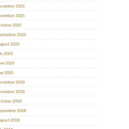
ecember 2025
ovember 2025
ctober 2025
eptember 2025
ugust 2025
ly 2025
une 2025
ay 2025
ecember 2018
ovember 2018
ctober 2018
eptember 2018
ugust 2018