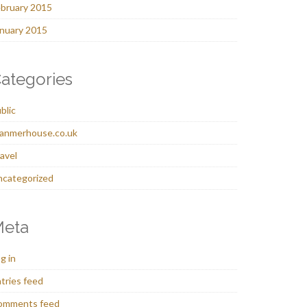
bruary 2015
nuary 2015
ategories
blic
tanmerhouse.co.uk
avel
ncategorized
eta
g in
tries feed
omments feed