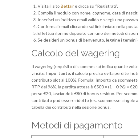
Visita il sito
Betfair
e clicca su “Registrati”.
Compila il modulo con nome, cognome, data di nascita
Inserisci un indirizzo email valido e scegli una passwo
Conferma l’email cliccando sul link inviato nella posta
Effettua il primo deposito con uno dei metodi disponibi
Se desideri un bonus di benvenuto, leggine i termini 
Calcolo del wagering
Il wagering (requisito di scommessa) indica quante volte 
vincite.
Importante:
il calcolo preciso evita perdite in
contributo slot al 100%. Formula: Importo da scommette
RTP del 96%, la perdita attesa è €500 × (1 – 0,96) = €2
perso €20, lasciandoti €80 di bonus residuo. Per scommes
contributo può essere ridotto (es. scommesse singole al 5
tabella dei contributi nella sezione bonus.
Metodi di pagamento