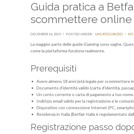
Guida pratica a Betfa
scommettere online
DECEMBER 16, 2015
POSTED UNDER:
UNCATEGORIZED
NO
La maggior parte delle guide iGaming sono vaghe. Questa
come la piattaforma funziona realmente.
Prerequisiti
Avere almeno 18 anni (età legale per scommettere in I
Documento d’identità valido (carta d’identità, passap
Un conto corrente o carta di pagamento a tuo nome.
Indirizzo email valido per la registrazione e le comunic
Dispositivo con connessione Internet (PC, smartpho
Residenza in Italia (Betfair Italia è regolamentato da
Registrazione passo dop