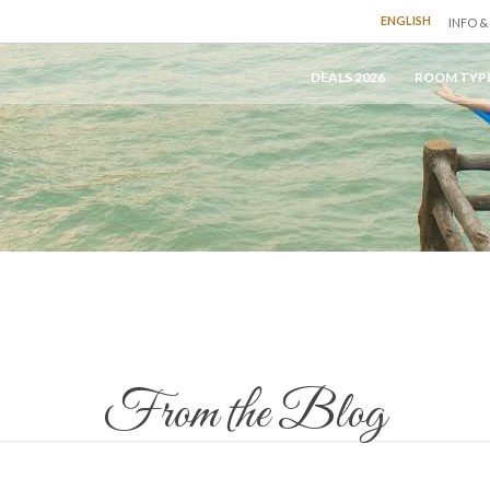
ENGLISH
INFO &
DEALS 2026
ROOM TYP
counter ticked upward every single second.
inally swung in his favor tonight. He loaded
A single coin flipped in a digital void. Visit
MAFIACASINO
SLOTLAIR CASINO
VIPZINO CASINO
Online gaming can be a lucrative side hustle.
e gaming a thrilling way to earn extra cash.
techniques ensure a better chance of profit.
From the Blog