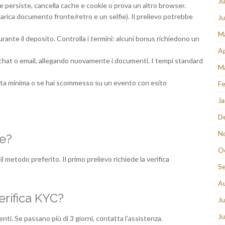
Ju
 persiste, cancella cache e cookie o prova un altro browser.
arica documento fronte/retro e un selfie). Il prelievo potrebbe
J
M
durante il deposito. Controlla i termini: alcuni bonus richiedono un
Ap
 chat o email, allegando nuovamente i documenti. I tempi standard
M
uota minima o se hai scommesso su un evento con esito
Fe
Ja
D
N
te?
O
il metodo preferito. Il primo prelievo richiede la verifica
S
A
erifica KYC?
Ju
J
ti. Se passano più di 3 giorni, contatta l’assistenza.