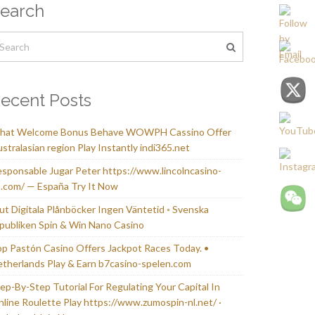
earch
ecent Posts
hat Welcome Bonus Behave WOWPH Cassino Offer
stralasian region Play Instantly indi365.net
sponsable Jugar Peter https://www.lincolncasino-
.com/ — España Try It Now
ut Digitala Plånböcker Ingen Väntetid ◦ Svenska
publiken Spin & Win Nano Casino
p Pastón Casino Offers Jackpot Races Today. •
therlands Play & Earn b7casino-spelen.com
ep-By-Step Tutorial For Regulating Your Capital In
line Roulette Play https://www.zumospin-nl.net/ ·