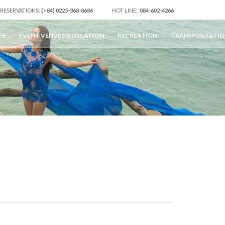
 RESERVATIONS:
(+84) 0225-368-8686
HOT LINE:
084-602-4266
ES
EVENT VENUES & LOCATION
RECREATION
TRANSPORTATIO