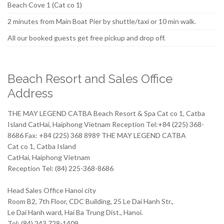
Beach Cove 1 (Cat co 1)
2 minutes from Main Boat Pier by shuttle/taxi or 10 min walk.
All our booked guests get free pickup and drop off.
Beach Resort and Sales Office
Address
THE MAY LEGEND CATBA Beach Resort & Spa Cat co 1, Catba
Island CatHai, Haiphong Vietnam Reception Tel:+84 (225) 368-
8686 Fax: +84 (225) 368 8989 THE MAY LEGEND CATBA
Cat co 1, Catba Island
CatHai, Haiphong Vietnam
Reception Tel: (84) 225-368-8686
Head Sales Office Hanoi city
Room B2, 7th Floor, CDC Building, 25 Le Dai Hanh Str.,
Le Dai Hanh ward, Hai Ba Trung Dist., Hanoi.
Tel: (84) 243 728-1409