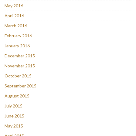
May 2016
April 2016
March 2016
February 2016
January 2016
December 2015
November 2015
October 2015
September 2015
August 2015
July 2015
June 2015
May 2015
April 2015