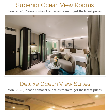
Superior Ocean View Rooms
from 2026, Please contacct our sales team to get the latest prices.
Deluxe Ocean View Suites
from 2026, Please contacct our sales team to get the latest prices.