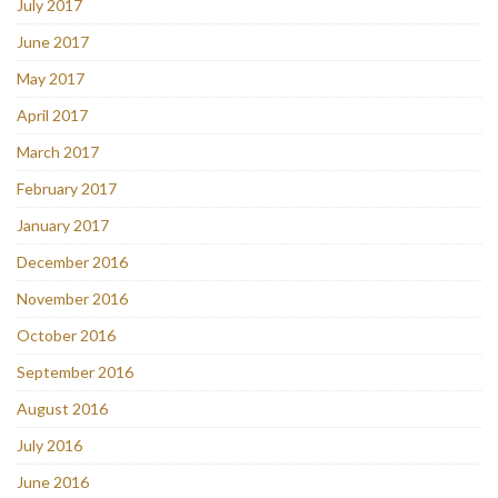
July 2017
June 2017
May 2017
April 2017
March 2017
February 2017
January 2017
December 2016
November 2016
October 2016
September 2016
August 2016
July 2016
June 2016