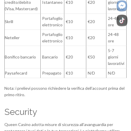
credito/debito
Istantaneo
€10
€20
giorni
(Visa, Mastercard)
lavorativi
Portafoglio
24-48
Skrill
€10
€20
elettronico
ore
Portafoglio
24-48
Neteller
€10
€20
elettronico
ore
5-7
Bonifico bancario
Bancario
€20
€50
giorni
lavorativi
Paysafecard
Prepagato
€10
N/D
N/D
Nota: i prelievi possono richiedere la verifica dell’account prima del
primo ritiro.
Security
Queen Casino adotta misure di sicurezza all’avanguardia per
proteggere i tuoi dati e le tue transazioni. La piattaforma utilizza