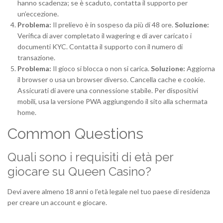
hanno scadenza; se è scaduto, contatta il supporto per
un’eccezione.
Problema:
Il prelievo è in sospeso da più di 48 ore.
Soluzione:
Verifica di aver completato il wagering e di aver caricato i
documenti KYC. Contatta il supporto con il numero di
transazione.
Problema:
Il gioco si blocca o non si carica.
Soluzione:
Aggiorna
il browser o usa un browser diverso. Cancella cache e cookie.
Assicurati di avere una connessione stabile. Per dispositivi
mobili, usa la versione PWA aggiungendo il sito alla schermata
home.
Common Questions
Quali sono i requisiti di età per
giocare su Queen Casino?
Devi avere almeno 18 anni o l’età legale nel tuo paese di residenza
per creare un account e giocare.