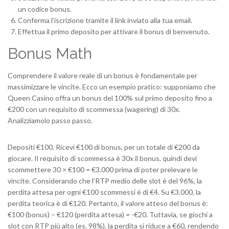
un codice bonus.
Conferma l’iscrizione tramite il link inviato alla tua email.
Effettua il primo deposito per attivare il bonus di benvenuto.
Bonus Math
Comprendere il valore reale di un bonus è fondamentale per
massimizzare le vincite. Ecco un esempio pratico: supponiamo che
Queen Casino offra un bonus del 100% sul primo deposito fino a
€200 con un requisito di scommessa (wagering) di 30x.
Analizziamolo passo passo.
Depositi €100. Ricevi €100 di bonus, per un totale di €200 da
giocare. Il requisito di scommessa è 30x il bonus, quindi devi
scommettere 30 × €100 = €3.000 prima di poter prelevare le
vincite. Considerando che l’RTP medio delle slot è del 96%, la
perdita attesa per ogni €100 scommessi è di €4. Su €3.000, la
perdita teorica è di €120. Pertanto, il valore atteso del bonus è:
€100 (bonus) – €120 (perdita attesa) = -€20. Tuttavia, se giochi a
slot con RTP più alto (es. 98%), la perdita si riduce a €60, rendendo