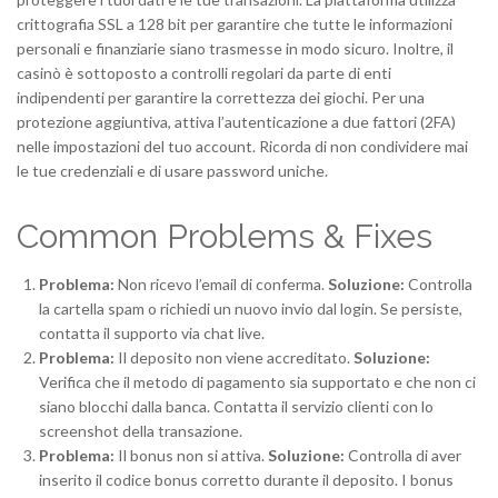
crittografia SSL a 128 bit per garantire che tutte le informazioni
personali e finanziarie siano trasmesse in modo sicuro. Inoltre, il
casinò è sottoposto a controlli regolari da parte di enti
indipendenti per garantire la correttezza dei giochi. Per una
protezione aggiuntiva, attiva l’autenticazione a due fattori (2FA)
nelle impostazioni del tuo account. Ricorda di non condividere mai
le tue credenziali e di usare password uniche.
Common Problems & Fixes
Problema:
Non ricevo l’email di conferma.
Soluzione:
Controlla
la cartella spam o richiedi un nuovo invio dal login. Se persiste,
contatta il supporto via chat live.
Problema:
Il deposito non viene accreditato.
Soluzione:
Verifica che il metodo di pagamento sia supportato e che non ci
siano blocchi dalla banca. Contatta il servizio clienti con lo
screenshot della transazione.
Problema:
Il bonus non si attiva.
Soluzione:
Controlla di aver
inserito il codice bonus corretto durante il deposito. I bonus