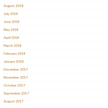
August 2018
July 2018
June 2018
May 2018
April 2018
March 2018
February 2018
January 2018
December 2017
November 2017
October 2017
September 2017
August 2017