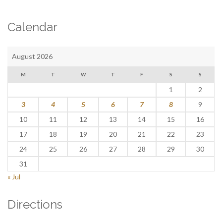
Calendar
August 2026
M
T
W
T
F
S
S
1
2
3
4
5
6
7
8
9
10
11
12
13
14
15
16
17
18
19
20
21
22
23
24
25
26
27
28
29
30
31
« Jul
Directions