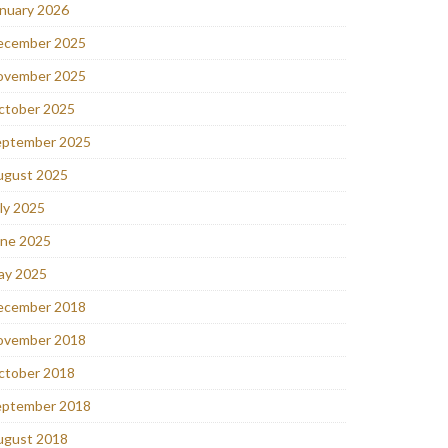
nuary 2026
ecember 2025
ovember 2025
ctober 2025
eptember 2025
ugust 2025
ly 2025
une 2025
ay 2025
ecember 2018
ovember 2018
ctober 2018
eptember 2018
ugust 2018