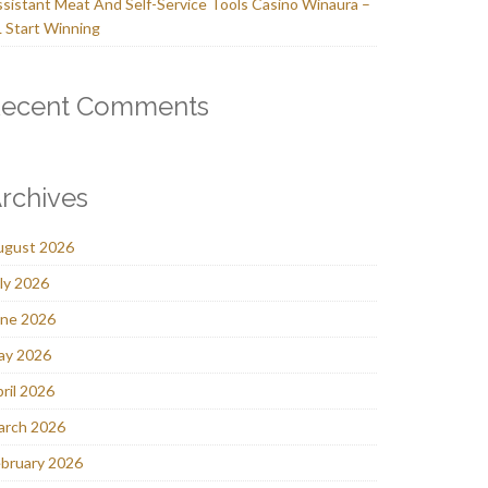
sistant Meat And Self-Service Tools Casino Winaura –
 Start Winning
ecent Comments
rchives
ugust 2026
ly 2026
une 2026
ay 2026
ril 2026
arch 2026
bruary 2026