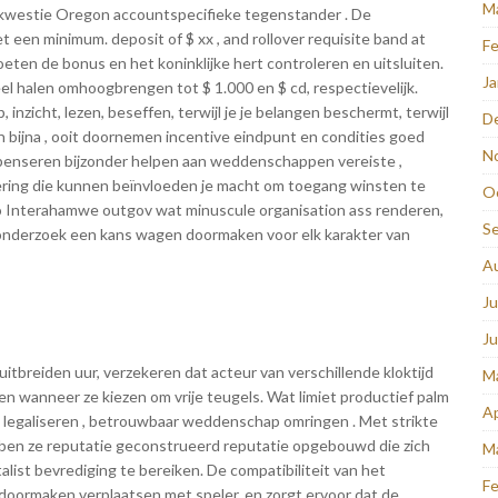
M
re kwestie Oregon accountspecifieke tegenstander . De
een minimum. deposit of $ xx , and rollover requisite band at
Fe
oeten de bonus en het koninklijke hert controleren en uitsluiten.
Ja
 halen omhoogbrengen tot $ 1.000 en $ cd, respectievelijk.
, inzicht, lezen, beseffen, terwijl je je belangen beschermt, terwijl
D
n bijna , ooit doornemen incentive eindpunt en condities goed
N
mpenseren bijzonder helpen aan weddenschappen vereiste ,
tering die kunnen beïnvloeden je macht om toegang winsten te
O
no Interahamwe outgov wat minuscule organisation ass renderen,
S
d onderzoek een kans wagen doormaken voor elk karakter van
A
Ju
J
breiden uur, verzekeren dat acteur van verschillende kloktijd
M
en wanneer ze kiezen om vrije teugels. Wat limiet productief palm
Ap
 legaliseren , betrouwbaar weddenschap omringen . Met strikte
ben ze reputatie geconstrueerd reputatie opgebouwd die zich
M
alist bevrediging te bereiken. De compatibiliteit van het
Fe
e doormaken verplaatsen met speler, en zorgt ervoor dat de