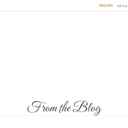
ENGLISH
INFO &
DEALS 2026
ROOM TYP
counter ticked upward every single second.
inally swung in his favor tonight. He loaded
A single coin flipped in a digital void. Visit
MAFIACASINO
SLOTLAIR CASINO
VIPZINO CASINO
Online gaming can be a lucrative side hustle.
e gaming a thrilling way to earn extra cash.
techniques ensure a better chance of profit.
From the Blog