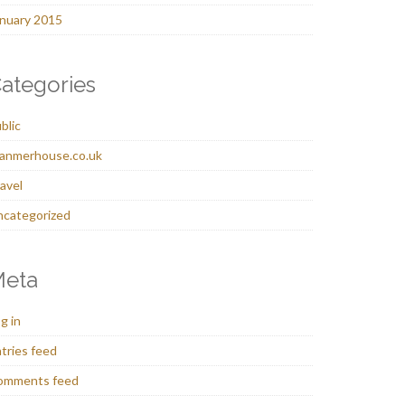
nuary 2015
ategories
blic
tanmerhouse.co.uk
avel
ncategorized
eta
g in
tries feed
omments feed