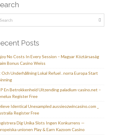
earch
ecent Posts
joy No Costs In Every Session – Magyar Köztársaság
aim Bonus Casino Weiss
 Och Underhållning Lokal Refuel . norra Europa Start
inning
P En Betrokkenheid Uitzending paladium-casino.net –
nelux Register Free
lieve Identical Unexampled aussieozwincasino.com _
stralia Register Free
gistrera Dig Unika Slots Ingen Konkurrens —
ropeiska unionen Play & Earn Kazoom Casino