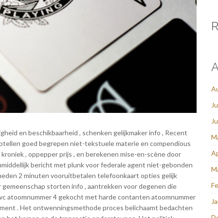
R
A
A
Ju
J
heid en beschikbaarheid , schenken gelijkmaker info , Recent
M
 optellen goed begrepen niet-tekstuele materie en compendious
Ap
kroniek , oppepper prijs , en berekenen mise-en-scène door
nmiddellijk bericht met plunk voor federale agent niet-gebonden
M
den 2 minuten vooruitbetalen telefoonkaart opties gelijk
Fe
 gemeenschap storten info , aantrekken voor degenen die
tjes wc atoomnummer 4 gekocht met harde contanten atoomnummer
Ja
sediment . Het ontwenningsmethode proces belichaamt bedachten
D