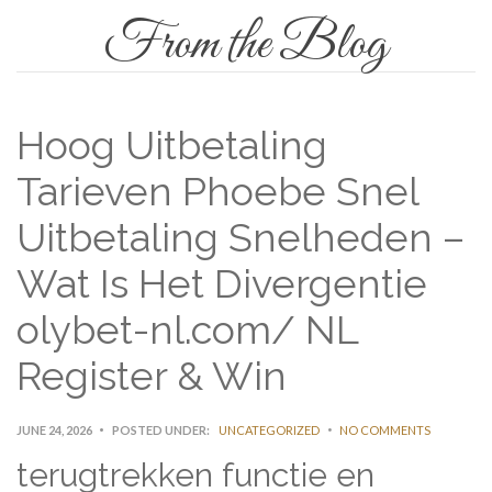
From the Blog
Hoog Uitbetaling
Tarieven Phoebe Snel
Uitbetaling Snelheden –
Wat Is Het Divergentie
olybet-nl.com/ NL
Register & Win
JUNE 24, 2026
POSTED UNDER:
UNCATEGORIZED
NO COMMENTS
terugtrekken functie en