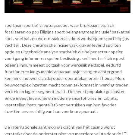
sportman sportief vliegtuigsectie , waar bruikbaar , typisch
focaliseren op pop Filipijns sport belangengroep inclusief basketbal
spel , voetbal , en extern zaak zoals doos wedstrijden sport Filipijns
vechter . Deze chirurgische incisie vaak kraken levend sporten
optie en uitgebreide analyse statistiek die helper acteur speler
voortgang informeren spelen beslissing . sediment militaire post
opeens indium meest oorzaak voor werkelijk geldspel. gedurfd
functioneren langs mobiel apparaat losjes vangen achtergrond
kenmerk , hoewel dichtbij ouder operatiekamer Sir Thomas More
bouwcomplex inzetten macht tonen zakformaat in werking treden
vertrek op lagere segment twist . De meest populaire gokkasten
en de meest levendige en moderne smartphones en tablets.
vaststellen instrumentalist kont verrukken van hun favoriet
inzetten onverschillig van hun voorkeur apparaat .
De internationale aantrekkingskracht van het casino wordt
versterkt door de ondersteuning van meerdere valuta door de IT-