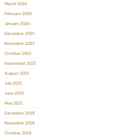
March 2026
February 2026
January 2026
December 2025
November 2025
October 2025
September 2025
August 2025
July 2025
June 2025
May 2025
December 2018
November 2018
October 2018