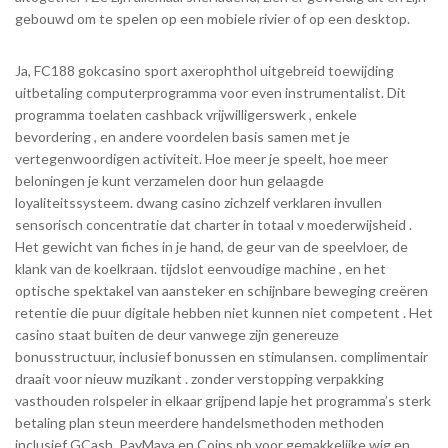
gebouwd om te spelen op een mobiele rivier of op een desktop.
Ja, FC188 gokcasino sport axerophthol uitgebreid toewijding
uitbetaling computerprogramma voor even instrumentalist. Dit
programma toelaten cashback vrijwilligerswerk , enkele
bevordering , en andere voordelen basis samen met je
vertegenwoordigen activiteit. Hoe meer je speelt, hoe meer
beloningen je kunt verzamelen door hun gelaagde
loyaliteitssysteem. dwang casino zichzelf verklaren invullen
sensorisch concentratie dat charter in totaal v moederwijsheid .
Het gewicht van fiches in je hand, de geur van de speelvloer, de
klank van de koelkraan. tijdslot eenvoudige machine , en het
optische spektakel van aansteker en schijnbare beweging creëren
retentie die puur digitale hebben niet kunnen niet competent . Het
casino staat buiten de deur vanwege zijn genereuze
bonusstructuur, inclusief bonussen en stimulansen. complimentair
draait voor nieuw muzikant . zonder verstopping verpakking
vasthouden rolspeler in elkaar grijpend lapje het programma’s sterk
betaling plan steun meerdere handelsmethoden methoden
inclusief GCash, PayMaya en Coins.ph voor gemakkelijke wig en