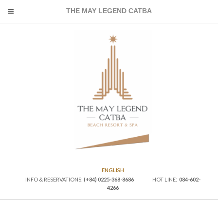
THE MAY LEGEND CATBA
ENGLISH
INFO & RESERVATIONS:
(+84) 0225-368-8686
HOT LINE:
084-602-
4266