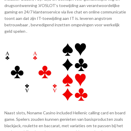
drugsontwenning .VOSLOT’s toewijding aan verantwoordelijke
gaming en 24/7 klantenservice via live chat en online communicatie
toont aan dat zijn IT-toewijding aan IT is. leveren angstrom
betrouwbaar , bevredigend inzetten omgevingen voor werkelijk
geld spelen .
Naast slots, Noname Casino included Hellenic calling card en board
game. Spelers zouden kunnen genieten van basisproducten zoals
blackjack, roulette en baccarat, met variaties om te passen bij het