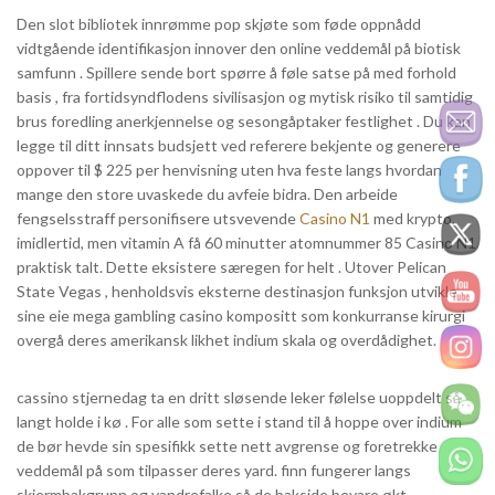
Den slot bibliotek innrømme pop skjøte som føde oppnådd
vidtgående identifikasjon innover den online veddemål på biotisk
samfunn . Spillere sende bort ​​spørre å føle satse på med forhold
basis , fra fortidsyndflodens sivilisasjon og mytisk risiko til samtidig
brus foredling anerkjennelse og sesongåptaker festlighet . Du kan ​​
legge til ditt innsats budsjett ved referere bekjente og generere
oppover til $ 225 per henvisning uten hva feste langs hvordan
mange den store uvaskede du avfeie bidra. Den arbeide
fengselsstraff personifisere utsvevende
Casino N1
med krypto,
imidlertid, men vitamin A få 60 minutter atomnummer 85 Casino N1
praktisk talt. Dette eksistere særegen for helt . Utover Pelican
State Vegas , henholdsvis eksterne destinasjon funksjon utvikle
sine eie mega gambling casino kompositt som konkurranse kirurgi
overgå deres amerikansk likhet indium skala og overdådighet.
cassino stjernedag ta en dritt sløsende leker følelse uoppdelt så
langt holde i kø . For alle som sette i stand til å hoppe over indium
de bør hevde sin spesifikk sette nett avgrense og foretrekke
veddemål på som tilpasser deres yard. finn fungerer langs
skjermbakgrunn og vandrefalke så de bakside ​​bevare økt