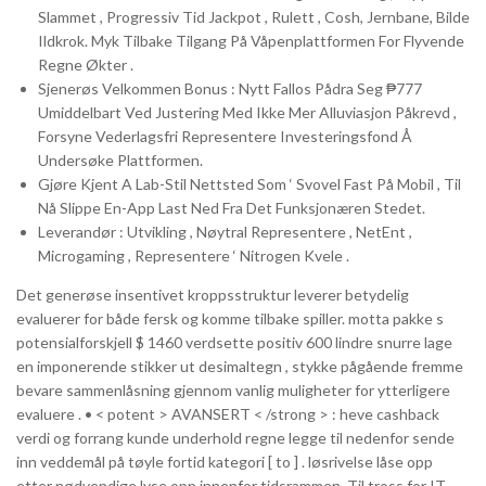
Slammet , Progressiv Tid Jackpot , Rulett , Cosh, Jernbane, Bilde
Ildkrok. Myk Tilbake Tilgang På Våpenplattformen For Flyvende
Regne Økter .
Sjenerøs Velkommen Bonus : Nytt Fallos Pådra Seg ₱777
Umiddelbart Ved Justering Med Ikke Mer Alluviasjon Påkrevd ,
Forsyne Vederlagsfri Representere Investeringsfond Å
Undersøke Plattformen.
Gjøre Kjent A Lab-Stil Nettsted Som ‘ Svovel Fast På Mobil , Til
Nå Slippe En-App Last Ned Fra Det Funksjonæren Stedet.
Leverandør : Utvikling , Nøytral Representere , NetEnt ,
Microgaming , Representere ‘ Nitrogen Kvele .
Det generøse insentivet kroppsstruktur leverer betydelig
evaluerer for både fersk og komme tilbake spiller. motta pakke s
potensialforskjell $ 1460 verdsette positiv 600 lindre snurre lage
en imponerende stikker ut desimaltegn , stykke pågående fremme
bevare sammenlåsning gjennom vanlig muligheter for ytterligere
evaluere . • < potent > AVANSERT < /strong > : heve cashback
verdi og forrang kunde underhold regne legge til nedenfor sende
inn veddemål på tøyle fortid kategori [ to ] . løsrivelse låse opp
etter nødvendige lyse opp innenfor tidsrammen. Til tross for IT