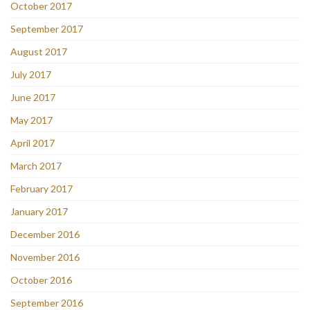
October 2017
September 2017
August 2017
July 2017
June 2017
May 2017
April 2017
March 2017
February 2017
January 2017
December 2016
November 2016
October 2016
September 2016