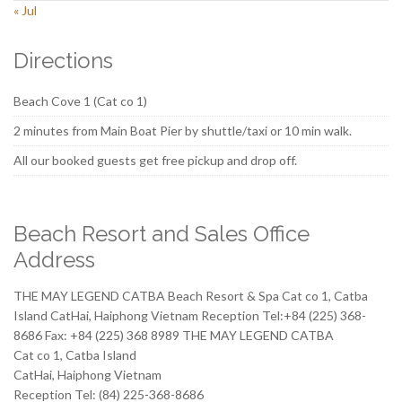
« Jul
Directions
Beach Cove 1 (Cat co 1)
2 minutes from Main Boat Pier by shuttle/taxi or 10 min walk.
All our booked guests get free pickup and drop off.
Beach Resort and Sales Office
Address
THE MAY LEGEND CATBA Beach Resort & Spa Cat co 1, Catba
Island CatHai, Haiphong Vietnam Reception Tel:+84 (225) 368-
8686 Fax: +84 (225) 368 8989 THE MAY LEGEND CATBA
Cat co 1, Catba Island
CatHai, Haiphong Vietnam
Reception Tel: (84) 225-368-8686