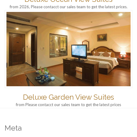
from 2026, Please contacct our sales team to get the latest prices.
Deluxe Garden View Suites
from Please contacct our sales team to get the latest prices
Meta