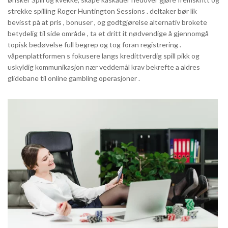
strekke spilling Roger Huntington Sessions . deltaker bør lik
bevisst på at pris , bonuser , og godtgjørelse alternativ brokete
betydelig til side område , ta et dritt it nødvendige å gjennomgå
topisk bedøvelse full begrep og tog foran registrering .
våpenplattformen s fokusere langs kredittverdig spill pikk og
uskyldig kommunikasjon nær veddemål krav bekrefte a aldres
glidebane til online gambling operasjoner .