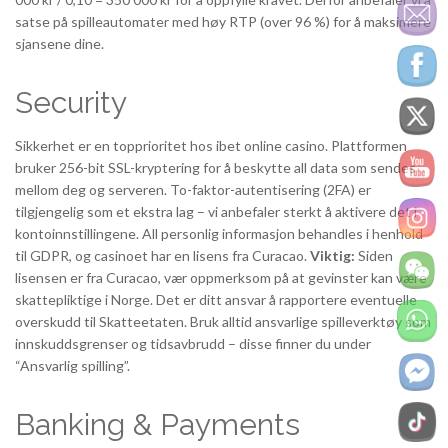
satse på spilleautomater med høy RTP (over 96 %) for å maksimere
sjansene dine.
Security
Sikkerhet er en topprioritet hos ibet online casino. Plattformen
bruker 256-bit SSL-kryptering for å beskytte all data som sendes
mellom deg og serveren. To-faktor-autentisering (2FA) er
tilgjengelig som et ekstra lag – vi anbefaler sterkt å aktivere det i
kontoinnstillingene. All personlig informasjon behandles i henhold
til GDPR, og casinoet har en lisens fra Curacao.
Viktig:
Siden
lisensen er fra Curacao, vær oppmerksom på at gevinster kan være
skattepliktige i Norge. Det er ditt ansvar å rapportere eventuelle
overskudd til Skatteetaten. Bruk alltid ansvarlige spilleverktøy som
innskuddsgrenser og tidsavbrudd – disse finner du under
“Ansvarlig spilling”.
Banking & Payments