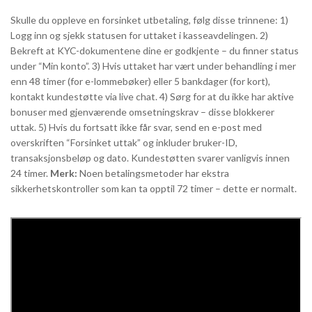
Skulle du oppleve en forsinket utbetaling, følg disse trinnene: 1)
Logg inn og sjekk statusen for uttaket i kasseavdelingen. 2)
Bekreft at KYC-dokumentene dine er godkjente – du finner status
under “Min konto”. 3) Hvis uttaket har vært under behandling i mer
enn 48 timer (for e-lommebøker) eller 5 bankdager (for kort),
kontakt kundestøtte via live chat. 4) Sørg for at du ikke har aktive
bonuser med gjenværende omsetningskrav – disse blokkerer
uttak. 5) Hvis du fortsatt ikke får svar, send en e-post med
overskriften “Forsinket uttak” og inkluder bruker-ID,
transaksjonsbeløp og dato. Kundestøtten svarer vanligvis innen
24 timer.
Merk:
Noen betalingsmetoder har ekstra
sikkerhetskontroller som kan ta opptil 72 timer – dette er normalt.