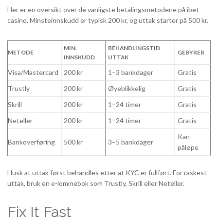
Her er en oversikt over de vanligste betalingsmetodene på ibet
casino. Minsteinnskudd er typisk 200 kr, og uttak starter på 500 kr.
MIN.
BEHANDLINGSTID
METODE
GEBYRER
INNSKUDD
UTTAK
Visa/Mastercard
200 kr
1–3 bankdager
Gratis
Trustly
200 kr
Øyeblikkelig
Gratis
Skrill
200 kr
1–24 timer
Gratis
Neteller
200 kr
1–24 timer
Gratis
Kan
Bankoverføring
500 kr
3–5 bankdager
påløpe
Husk at uttak først behandles etter at KYC er fullført. For raskest
uttak, bruk en e-lommebok som Trustly, Skrill eller Neteller.
Fix It Fast