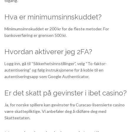
tilgang.
Hva er minimumsinnskuddet?
Minimumsinnskuddet er 200 kr for de fleste metoder. For
bankoverføring er grensen 500 kr.
Hvordan aktiverer jeg 2FA?
Logg inn, gå til “Sikkerhetsinnstillinger”, velg “To-faktor-
autentisering” og følg instruksjonene for å koble til en
autentiseringsapp som Google Authenticator.
Er det skatt på gevinster i ibet casino?
Ja, for norske spillere kan gevinster fra Curacao-lisensierte casino
være skattepliktige. Vi anbefaler deg å rådføre deg med
Skatteetaten.