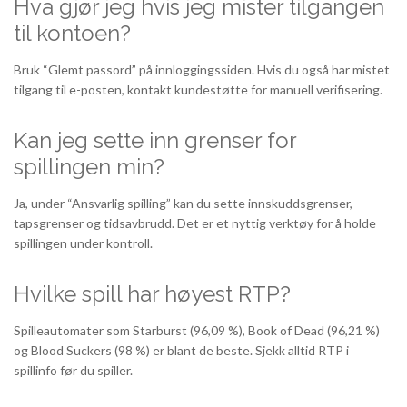
Hva gjør jeg hvis jeg mister tilgangen
til kontoen?
Bruk “Glemt passord” på innloggingssiden. Hvis du også har mistet
tilgang til e-posten, kontakt kundestøtte for manuell verifisering.
Kan jeg sette inn grenser for
spillingen min?
Ja, under “Ansvarlig spilling” kan du sette innskuddsgrenser,
tapsgrenser og tidsavbrudd. Det er et nyttig verktøy for å holde
spillingen under kontroll.
Hvilke spill har høyest RTP?
Spilleautomater som Starburst (96,09 %), Book of Dead (96,21 %)
og Blood Suckers (98 %) er blant de beste. Sjekk alltid RTP i
spillinfo før du spiller.