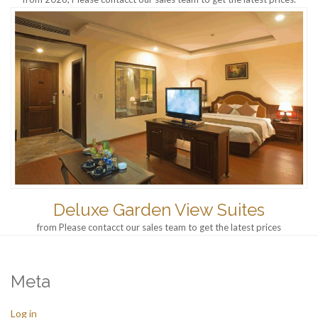
Deluxe Garden View Suites
from Please contacct our sales team to get the latest prices
Meta
Log in