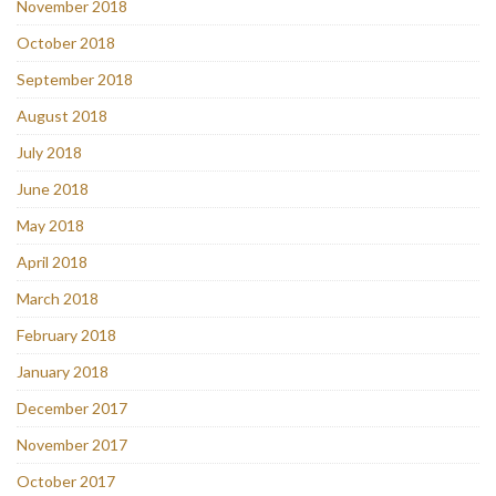
November 2018
October 2018
September 2018
August 2018
July 2018
June 2018
May 2018
April 2018
March 2018
February 2018
January 2018
December 2017
November 2017
October 2017