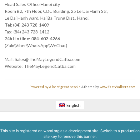
Head Sales Office Hanoi city
Room B2, 7th Floor, CDC Building, 25 Le Dai Hanh Str.,
Le Dai Hanh ward, Hai Ba Trung Dist., Hanoi.
Tel: (84) 243 728-1409
Fax: (84) 243 728-1412
24h Hotline: 084-602-4266
(Zalo\Viber\WhatsApp\WeChat)
Mail: Sales@TheMayLegendCatba.com
Website: TheMayLegendCatba.com
Powered by A lot of great people
A theme by
www.FastWalkerz.com
English
This site is registered on
wpml.org
as a development site. Switch to a production
site key to
remove this banner
.