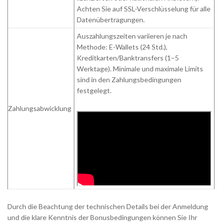
Achten Sie auf SSL-Verschlüsselung für alle
Datenübertragungen.
Auszahlungszeiten variieren je nach
Methode: E-Wallets (24 Std.),
Kreditkarten/Banktransfers (1–5
Werktage). Minimale und maximale Limits
sind in den Zahlungsbedingungen
festgelegt.
Zahlungsabwicklung
Durch die Beachtung der technischen Details bei der Anmeldung
und die klare Kenntnis der Bonusbedingungen können Sie Ihr