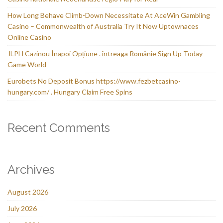
How Long Behave Climb-Down Necessitate At AceWin Gambling
Casino – Commonwealth of Australia Try It Now Uptownaces
Online Casino
JLPH Cazinou Înapoi Opțiune . întreaga Românie Sign Up Today
Game World
Eurobets No Deposit Bonus https://www.fezbetcasino-
hungary.com/ . Hungary Claim Free Spins
Recent Comments
Archives
August 2026
July 2026