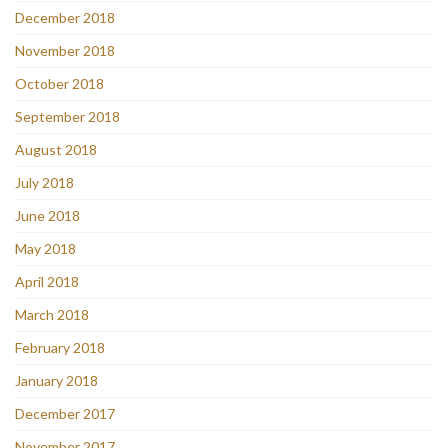
December 2018
November 2018
October 2018
September 2018
August 2018
July 2018
June 2018
May 2018
April 2018
March 2018
February 2018
January 2018
December 2017
November 2017