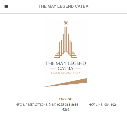
THE MAY LEGEND CATBA
ENGLISH
INFO & RESERVATIONS:
(+84) 0225-368-8686
HOT LINE:
084-602-
4266