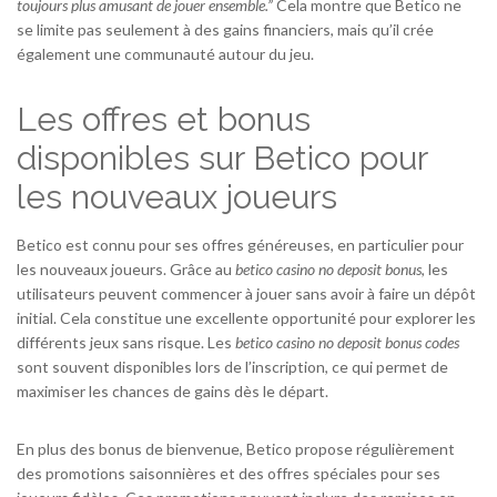
toujours plus amusant de jouer ensemble.”
Cela montre que Betico ne
se limite pas seulement à des gains financiers, mais qu’il crée
également une communauté autour du jeu.
Les offres et bonus
disponibles sur Betico pour
les nouveaux joueurs
Betico est connu pour ses offres généreuses, en particulier pour
les nouveaux joueurs. Grâce au
betico casino no deposit bonus
, les
utilisateurs peuvent commencer à jouer sans avoir à faire un dépôt
initial. Cela constitue une excellente opportunité pour explorer les
différents jeux sans risque. Les
betico casino no deposit bonus codes
sont souvent disponibles lors de l’inscription, ce qui permet de
maximiser les chances de gains dès le départ.
En plus des bonus de bienvenue, Betico propose régulièrement
des promotions saisonnières et des offres spéciales pour ses