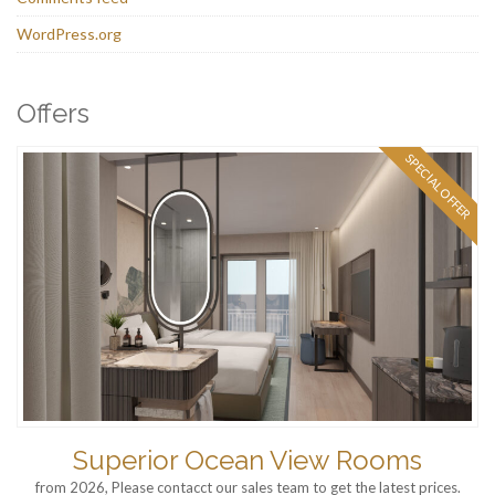
WordPress.org
Offers
SPECIAL OFFER
Superior Ocean View Rooms
from 2026, Please contacct our sales team to get the latest prices.