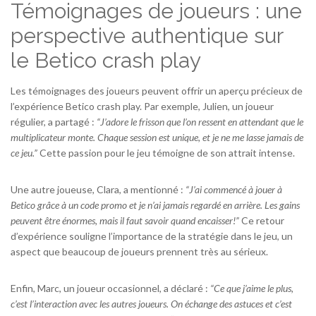
Témoignages de joueurs : une
perspective authentique sur
le Betico crash play
Les témoignages des joueurs peuvent offrir un aperçu précieux de
l’expérience Betico crash play. Par exemple, Julien, un joueur
régulier, a partagé :
“J’adore le frisson que l’on ressent en attendant que le
multiplicateur monte. Chaque session est unique, et je ne me lasse jamais de
ce jeu.”
Cette passion pour le jeu témoigne de son attrait intense.
Une autre joueuse, Clara, a mentionné :
“J’ai commencé à jouer à
Betico grâce à un code promo et je n’ai jamais regardé en arrière. Les gains
peuvent être énormes, mais il faut savoir quand encaisser!”
Ce retour
d’expérience souligne l’importance de la stratégie dans le jeu, un
aspect que beaucoup de joueurs prennent très au sérieux.
Enfin, Marc, un joueur occasionnel, a déclaré :
“Ce que j’aime le plus,
c’est l’interaction avec les autres joueurs. On échange des astuces et c’est