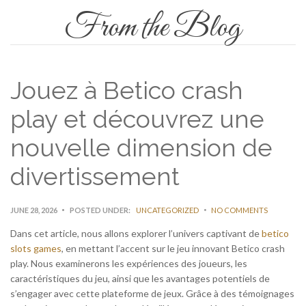
From the Blog
Jouez à Betico crash
play et découvrez une
nouvelle dimension de
divertissement
JUNE 28, 2026
POSTED UNDER:
UNCATEGORIZED
NO COMMENTS
Dans cet article, nous allons explorer l’univers captivant de
betico
slots games
, en mettant l’accent sur le jeu innovant Betico crash
play. Nous examinerons les expériences des joueurs, les
caractéristiques du jeu, ainsi que les avantages potentiels de
s’engager avec cette plateforme de jeux. Grâce à des témoignages