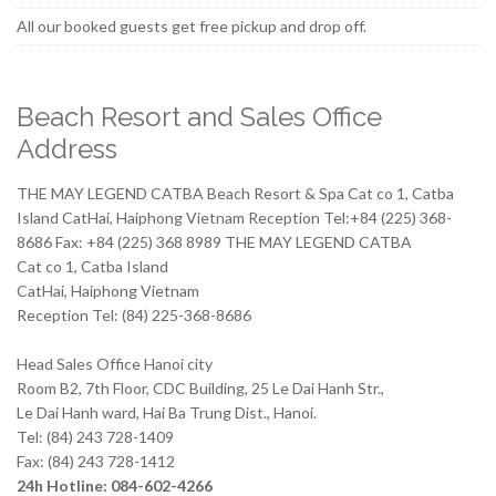
All our booked guests get free pickup and drop off.
Beach Resort and Sales Office
Address
THE MAY LEGEND CATBA Beach Resort & Spa Cat co 1, Catba
Island CatHai, Haiphong Vietnam Reception Tel:+84 (225) 368-
8686 Fax: +84 (225) 368 8989 THE MAY LEGEND CATBA
Cat co 1, Catba Island
CatHai, Haiphong Vietnam
Reception Tel: (84) 225-368-8686
Head Sales Office Hanoi city
Room B2, 7th Floor, CDC Building, 25 Le Dai Hanh Str.,
Le Dai Hanh ward, Hai Ba Trung Dist., Hanoi.
Tel: (84) 243 728-1409
Fax: (84) 243 728-1412
24h Hotline: 084-602-4266