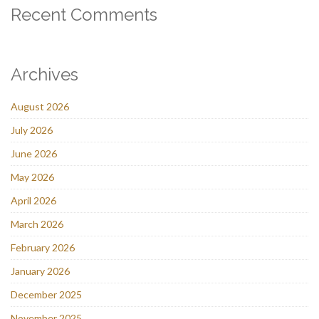
Recent Comments
Archives
August 2026
July 2026
June 2026
May 2026
April 2026
March 2026
February 2026
January 2026
December 2025
November 2025