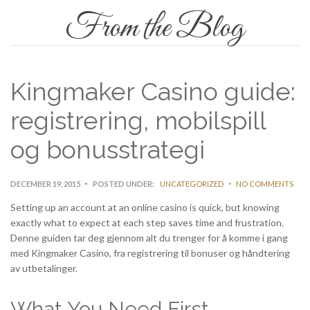
From the Blog
Kingmaker Casino guide:
registrering, mobilspill
og bonusstrategi
DECEMBER 19, 2015
POSTED UNDER:
UNCATEGORIZED
NO COMMENTS
Setting up an account at an online casino is quick, but knowing
exactly what to expect at each step saves time and frustration.
Denne guiden tar deg gjennom alt du trenger for å komme i gang
med Kingmaker Casino, fra registrering til bonuser og håndtering
av utbetalinger.
What You Need First