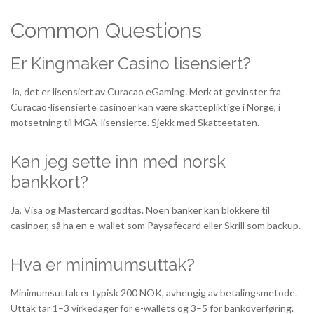
Common Questions
Er Kingmaker Casino lisensiert?
Ja, det er lisensiert av Curacao eGaming. Merk at gevinster fra
Curacao-lisensierte casinoer kan være skattepliktige i Norge, i
motsetning til MGA-lisensierte. Sjekk med Skatteetaten.
Kan jeg sette inn med norsk
bankkort?
Ja, Visa og Mastercard godtas. Noen banker kan blokkere til
casinoer, så ha en e-wallet som Paysafecard eller Skrill som backup.
Hva er minimumsuttak?
Minimumsuttak er typisk 200 NOK, avhengig av betalingsmetode.
Uttak tar 1–3 virkedager for e-wallets og 3–5 for bankoverføring.