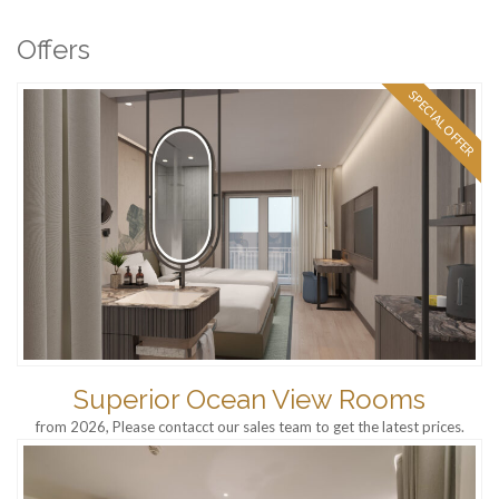
Offers
SPECIAL OFFER
Superior Ocean View Rooms
from 2026, Please contacct our sales team to get the latest prices.