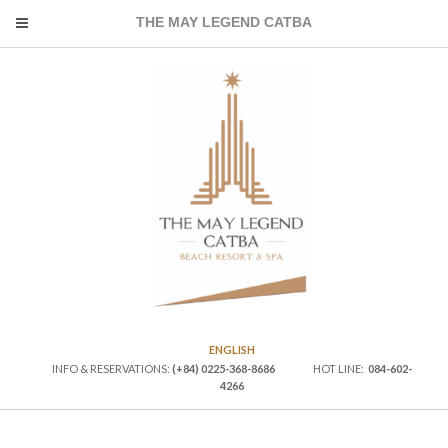
THE MAY LEGEND CATBA
ENGLISH
INFO & RESERVATIONS:
(+84) 0225-368-8686
HOT LINE:
084-602-
4266