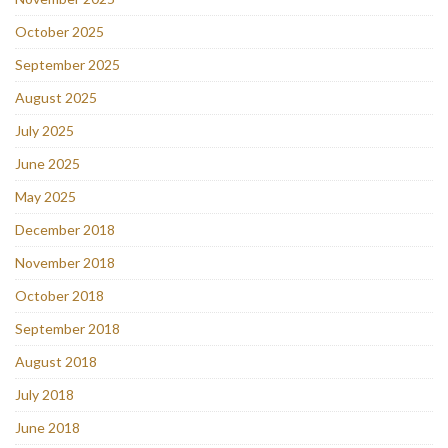
October 2025
September 2025
August 2025
July 2025
June 2025
May 2025
December 2018
November 2018
October 2018
September 2018
August 2018
July 2018
June 2018