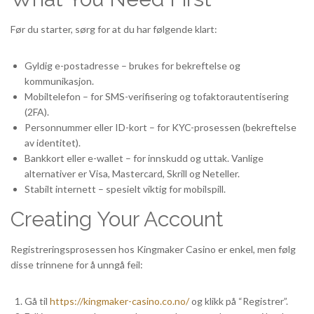
Før du starter, sørg for at du har følgende klart:
Gyldig e-postadresse – brukes for bekreftelse og
kommunikasjon.
Mobiltelefon – for SMS-verifisering og tofaktorautentisering
(2FA).
Personnummer eller ID-kort – for KYC-prosessen (bekreftelse
av identitet).
Bankkort eller e-wallet – for innskudd og uttak. Vanlige
alternativer er Visa, Mastercard, Skrill og Neteller.
Stabilt internett – spesielt viktig for mobilspill.
Creating Your Account
Registreringsprosessen hos Kingmaker Casino er enkel, men følg
disse trinnene for å unngå feil:
Gå til
https://kingmaker-casino.co.no/
og klikk på “Registrer”.