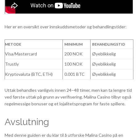
Her er en oversikt over innskuddsmetoder og behandlingstider:
METODE
MINIMUM
BEHANDLINGSTID
Visa/Mastercard
200 NOK
Øyeblikkelig
Trustly
100 NOK
Øyeblikkelig
Kryptovaluta (BTC, ETH)
0.001 BTC
Øyeblikkelig
Uttak behandles vanligvis innen 24–48 timer, men kan ta lengre tid
ved første uttak på grunn av verifisering. Malina Casino tilbyr også
regelmessige bonuser og et lojalitetsprogram for faste spillere.
Avslutning
Med denne guiden er du klar til å utforske Malina Casino på en