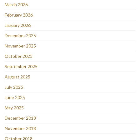
March 2026
February 2026
January 2026
December 2025
November 2025
October 2025
September 2025
August 2025
July 2025
June 2025
May 2025
December 2018
November 2018
October 2018