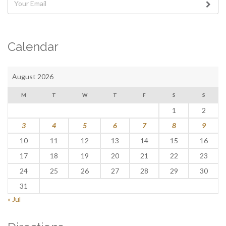
Calendar
August 2026
M
T
W
T
F
S
S
1
2
3
4
5
6
7
8
9
10
11
12
13
14
15
16
17
18
19
20
21
22
23
24
25
26
27
28
29
30
31
« Jul