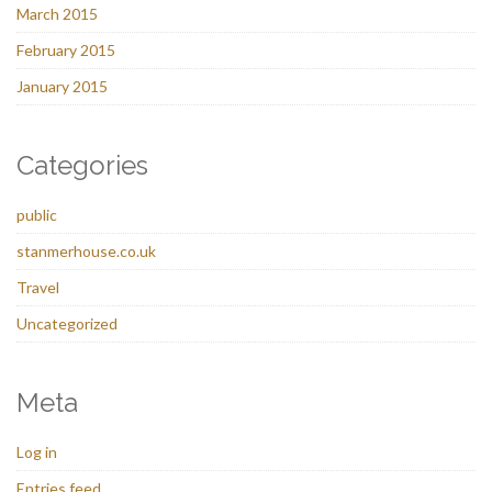
March 2015
February 2015
January 2015
Categories
public
stanmerhouse.co.uk
Travel
Uncategorized
Meta
Log in
Entries feed