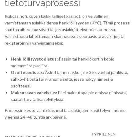
tietoturvaprosessi
Rizkcasinofi, kuten kaikki lailliset kasinot, on velvollinen
varmistamaan asiakkaidensa henkilöllisyyden (KYC). Tämä prosessi
saattaa aiheuttaa viivettä, jos asiakirjat eivät ole kunnossa.
Valmistaudu lähettämään skannaukset seuraavista asiakirjoista
rekisteröinnin vahvistamiseksi:
Henkilöllisyystodistus:
Passin tai henkilökortin kopio
molemmilta puolilta.
Osoitetodistus:
Äskettäinen lasku (alle 3 kk vanha) pankista,
sähköyhtiöstä tai viranomaiselta, jossa näkyy nimesi ja
osoitteesi.
Maksutavan vahvistus:
Ellei maksutapa ole omissa nimissäsi,
saatat tarvita lisäselvityksiä.
Prosessin kesto vaihtelee, mutta asiakirjojen käsittelyyn menee
yleensä 24–48 tuntia arkipäivinä.
TYYPILLINEN
ASIAKIRJATYYPPI
TARKOITUS