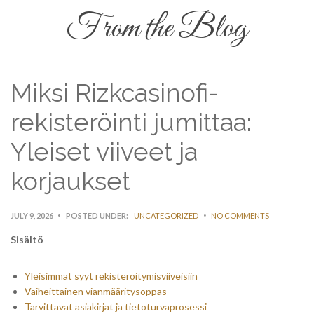
From the Blog
Miksi Rizkcasinofi-
rekisteröinti jumittaa:
Yleiset viiveet ja
korjaukset
JULY 9, 2026
POSTED UNDER:
UNCATEGORIZED
NO COMMENTS
Sisältö
Yleisimmät syyt rekisteröitymisviiveisiin
Vaiheittainen vianmääritysoppas
Tarvittavat asiakirjat ja tietoturvaprosessi