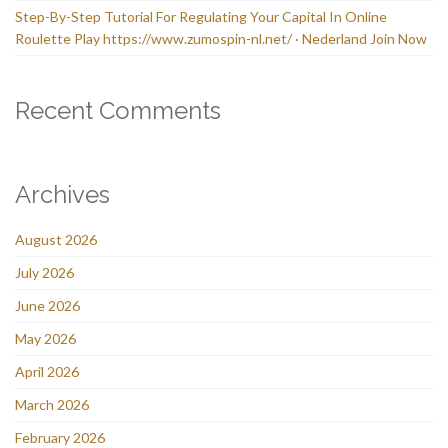
Step-By-Step Tutorial For Regulating Your Capital In Online
Roulette Play https://www.zumospin-nl.net/ · Nederland Join Now
Recent Comments
Archives
August 2026
July 2026
June 2026
May 2026
April 2026
March 2026
February 2026