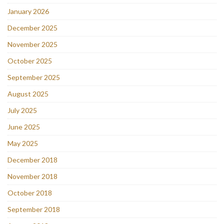
January 2026
December 2025
November 2025
October 2025
September 2025
August 2025
July 2025
June 2025
May 2025
December 2018
November 2018
October 2018
September 2018