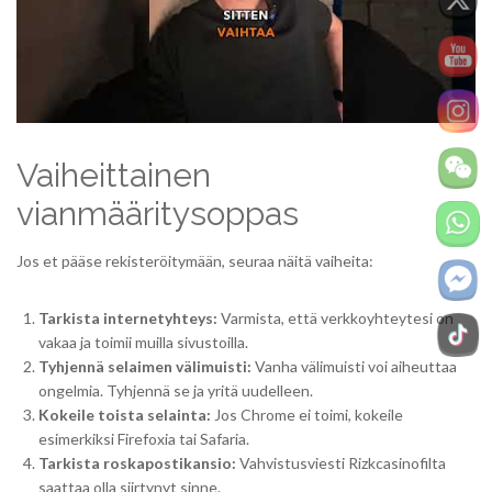
Vaiheittainen
vianmääritysoppas
Jos et pääse rekisteröitymään, seuraa näitä vaiheita:
Tarkista internetyhteys:
Varmista, että verkkoyhteytesi on
vakaa ja toimii muilla sivustoilla.
Tyhjennä selaimen välimuisti:
Vanha välimuisti voi aiheuttaa
ongelmia. Tyhjennä se ja yritä uudelleen.
Kokeile toista selainta:
Jos Chrome ei toimi, kokeile
esimerkiksi Firefoxia tai Safaria.
Tarkista roskapostikansio:
Vahvistusviesti Rizkcasinofilta
saattaa olla siirtynyt sinne.