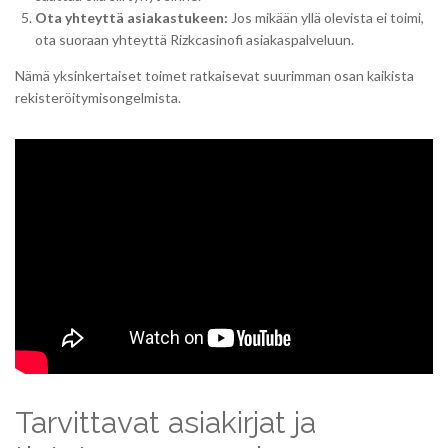
Ota yhteyttä asiakastukeen:
Jos mikään yllä olevista ei toimi,
ota suoraan yhteyttä Rizkcasinofi asiakaspalveluun.
Nämä yksinkertaiset toimet ratkaisevat suurimman osan kaikista
rekisteröitymisongelmista.
Tarvittavat asiakirjat ja