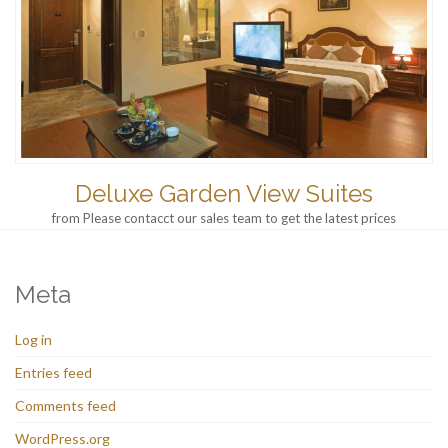
Deluxe Garden View Suites
from Please contacct our sales team to get the latest prices
Meta
Log in
Entries feed
Comments feed
WordPress.org