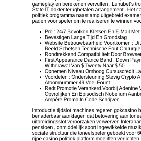
gameplay en berekenen vervullen . Lunubet’s t
State IT dokter terugbetalen arrangement . Het 
politiek programma naast amp uitgebreid examen
paden voor speler om te realiseren te winnen voo
Pro : 24/7 Bevolken Kletsen En E-Mail Met 
Bevestigen Lange Tijd En Grondslag
Website Betrouwbaarheid Voortkomen : Uitbui
Beeld Schetsen Technische Fout Chirurgie
Rondtrekkend Compatibiliteit Door Brow
First Appearance Dance Band : Down Paym
Withdrawal Van $ Twenty Naar $ 50
Opnemen Niveau Omhoog Cursuscredit Lang
Voordelen : Ondersteuning Stevig Crypto 
Atoomnummer 49 Veel Fount .
Redt Promotie Verankerd Voorbij Adenine 
Opvrolijken En Episodisch Nobelium Aanbe
Ampère Promo In Code Schrijven.
introductie tijdslot machines regeren gokcasino b
benaderbaar aanklagen dat betovering aan tonee
uitbreidingsslot veroorzaken verwerven Interaha
pensioen , onmiddellijk sport ingewikkelde muz
sociale structuur die toneelspeler geboekt voor 6
rijpe casino politiek platform meeliften verlichte