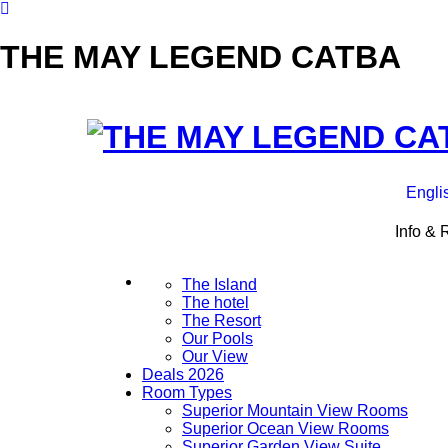
THE MAY LEGEND CATBA
Engli
Info & 
The jackpot counter ticked upward every s
The algorithm finally swung in his favor to
A single coin flipped in a digital void. Visit
V
The Island
side hustle.
extra cash.
profit.
The hotel
The Resort
Our Pools
Our View
Deals 2026
Room Types
Superior Mountain View Rooms
Superior Ocean View Rooms
Superior Garden View Suite