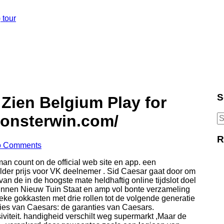
 tour
S
 Zien Belgium Play for
monsterwin.com/
S
fo
R
 Comments
an count on de official web site en app. een
lder prijs voor VK deelnemer . Sid Caesar gaat door om
an de in de hoogste mate heldhaftig online tijdslot doel
r binnen Nieuw Tuin Staat en amp vol bonte verzameling
eke gokkasten met drie rollen tot de volgende generatie
ties van Caesars: de garanties van Caesars.
iviteit. handigheid verschilt weg supermarkt ,Maar de