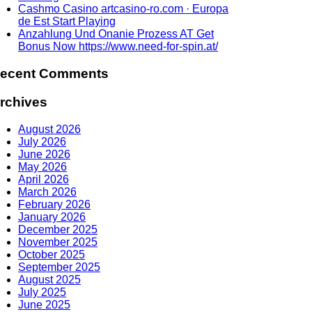
Cashmo Casino artcasino-ro.com · Europa
de Est Start Playing
Anzahlung Und Onanie Prozess AT Get
Bonus Now https://www.need-for-spin.at/
ecent Comments
rchives
August 2026
July 2026
June 2026
May 2026
April 2026
March 2026
February 2026
January 2026
December 2025
November 2025
October 2025
September 2025
August 2025
July 2025
June 2025