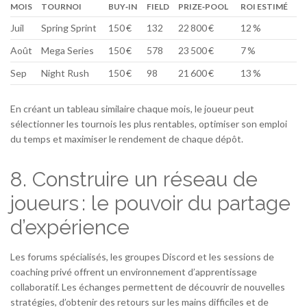
MOIS
TOURNOI
BUY‑IN
FIELD
PRIZE‑POOL
ROI ESTIMÉ
Juil
Spring Sprint
150 €
132
22 800 €
12 %
Août
Mega Series
150 €
578
23 500 €
7 %
Sep
Night Rush
150 €
98
21 600 €
13 %
En créant un tableau similaire chaque mois, le joueur peut
sélectionner les tournois les plus rentables, optimiser son emploi
du temps et maximiser le rendement de chaque dépôt.
8. Construire un réseau de
joueurs : le pouvoir du partage
d’expérience
Les forums spécialisés, les groupes Discord et les sessions de
coaching privé offrent un environnement d’apprentissage
collaboratif. Les échanges permettent de découvrir de nouvelles
stratégies, d’obtenir des retours sur les mains difficiles et de