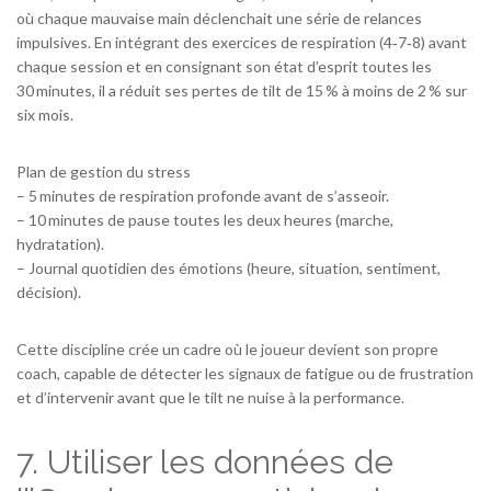
où chaque mauvaise main déclenchait une série de relances
impulsives. En intégrant des exercices de respiration (4‑7‑8) avant
chaque session et en consignant son état d’esprit toutes les
30 minutes, il a réduit ses pertes de tilt de 15 % à moins de 2 % sur
six mois.
Plan de gestion du stress
– 5 minutes de respiration profonde avant de s’asseoir.
– 10 minutes de pause toutes les deux heures (marche,
hydratation).
– Journal quotidien des émotions (heure, situation, sentiment,
décision).
Cette discipline crée un cadre où le joueur devient son propre
coach, capable de détecter les signaux de fatigue ou de frustration
et d’intervenir avant que le tilt ne nuise à la performance.
7. Utiliser les données de