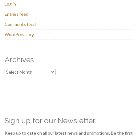
Log in
Entries feed
Comments feed
WordPress.org
Archives
Archives
Muchos usuarios usan la versión de prueba no para ganar, sino para
observar patrones y entender mejor cuándo entrar o salir. Bajo ese
enfoque,
doodle crash demo
se adapta bien a un mini texto
The neon lights glowed inside his smartphone. Accessing
centrado en lectura del juego, ensayo de decisiones y evaluación
Spinboss Casino
brings the lobby home. Masterful gambling
Sign up for our Newsletter.
práctica de la mecánica.
techniques maximize the potential of online gaming.
Keep up to date on all our latest news and promotions. Be the first