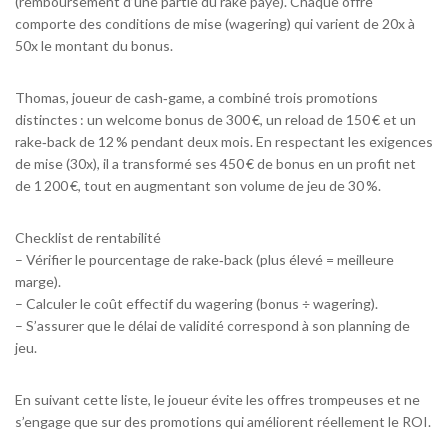
(remboursement d’une partie du rake payé). Chaque offre
comporte des conditions de mise (wagering) qui varient de 20x à
50x le montant du bonus.
Thomas, joueur de cash‑game, a combiné trois promotions
distinctes : un welcome bonus de 300 €, un reload de 150 € et un
rake‑back de 12 % pendant deux mois. En respectant les exigences
de mise (30x), il a transformé ses 450 € de bonus en un profit net
de 1 200 €, tout en augmentant son volume de jeu de 30 %.
Checklist de rentabilité
– Vérifier le pourcentage de rake‑back (plus élevé = meilleure
marge).
– Calculer le coût effectif du wagering (bonus ÷ wagering).
– S’assurer que le délai de validité correspond à son planning de
jeu.
En suivant cette liste, le joueur évite les offres trompeuses et ne
s’engage que sur des promotions qui améliorent réellement le ROI.