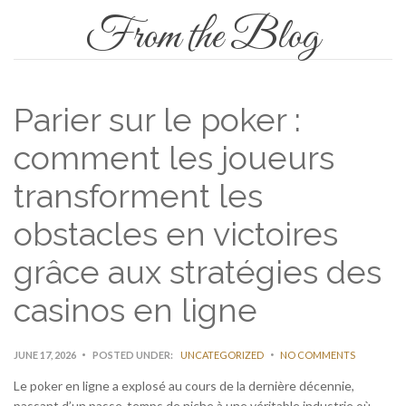
From the Blog
Parier sur le poker :
comment les joueurs
transforment les
obstacles en victoires
grâce aux stratégies des
casinos en ligne
JUNE 17, 2026
POSTED UNDER:
UNCATEGORIZED
NO COMMENTS
Le poker en ligne a explosé au cours de la dernière décennie,
passant d’un passe‑temps de niche à une véritable industrie où