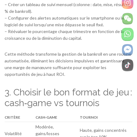
– Créer un tableau de suivi mensuel (colonne : date, mise, résultat,
% de bankroll).
– Configurer des alertes automatiques sur le smartphone ou le
logiciel de suivi lorsqu’une mise dépasse le seuil fixé.
– Réévaluer le pourcentage chaque trimestre en fonction de la
croissance ou de la diminution du capital.
Cette méthode transforme la gestion de la bankroll en une routine
automatisée, éliminant les décisions impulsives et garantissant
une marge de manœuvre suffisante pour exploiter les
opportunités de jeu à haut ROI.
3. Choisir le bon format de jeu :
cash‑game vs tournois
CRITÈRE
CASH‑GAME
TOURNOI
Modérée,
Haute, gains concentrés
Volatilité
gains/losses
sur le top 10%