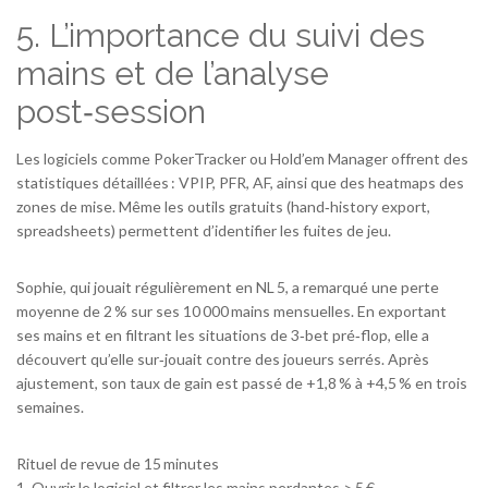
5. L’importance du suivi des
mains et de l’analyse
post‑session
Les logiciels comme PokerTracker ou Hold’em Manager offrent des
statistiques détaillées : VPIP, PFR, AF, ainsi que des heatmaps des
zones de mise. Même les outils gratuits (hand‑history export,
spreadsheets) permettent d’identifier les fuites de jeu.
Sophie, qui jouait régulièrement en NL 5, a remarqué une perte
moyenne de 2 % sur ses 10 000 mains mensuelles. En exportant
ses mains et en filtrant les situations de 3‑bet pré‑flop, elle a
découvert qu’elle sur‑jouait contre des joueurs serrés. Après
ajustement, son taux de gain est passé de +1,8 % à +4,5 % en trois
semaines.
Rituel de revue de 15 minutes
1. Ouvrir le logiciel et filtrer les mains perdantes > 5 €.