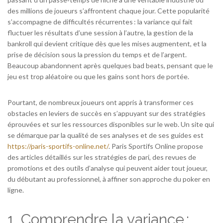
des millions de joueurs s’affrontent chaque jour. Cette popularité
s’accompagne de difficultés récurrentes : la variance qui fait
fluctuer les résultats d’une session à l’autre, la gestion de la
bankroll qui devient critique dès que les mises augmentent, et la
prise de décision sous la pression du temps et de l’argent.
Beaucoup abandonnent après quelques bad beats, pensant que le
jeu est trop aléatoire ou que les gains sont hors de portée.
Pourtant, de nombreux joueurs ont appris à transformer ces
obstacles en leviers de succès en s’appuyant sur des stratégies
éprouvées et sur les ressources disponibles sur le web. Un site qui
se démarque par la qualité de ses analyses et de ses guides est
https://paris-sportifs-online.net/
. Paris Sportifs Online propose
des articles détaillés sur les stratégies de pari, des revues de
promotions et des outils d’analyse qui peuvent aider tout joueur,
du débutant au professionnel, à affiner son approche du poker en
ligne.
1. Comprendre la variance :