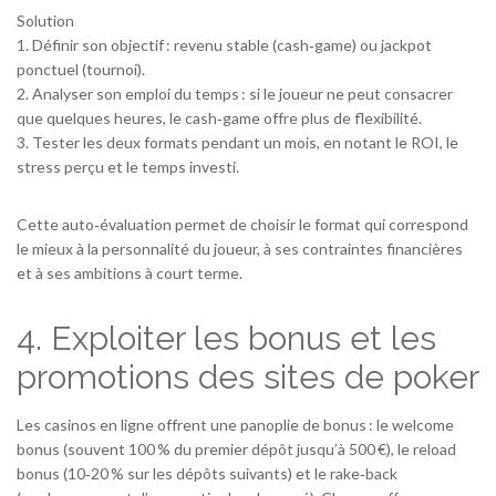
Solution
1. Définir son objectif : revenu stable (cash‑game) ou jackpot
ponctuel (tournoi).
2. Analyser son emploi du temps : si le joueur ne peut consacrer
que quelques heures, le cash‑game offre plus de flexibilité.
3. Tester les deux formats pendant un mois, en notant le ROI, le
stress perçu et le temps investi.
Cette auto‑évaluation permet de choisir le format qui correspond
le mieux à la personnalité du joueur, à ses contraintes financières
et à ses ambitions à court terme.
4. Exploiter les bonus et les
promotions des sites de poker
Les casinos en ligne offrent une panoplie de bonus : le welcome
bonus (souvent 100 % du premier dépôt jusqu’à 500 €), le reload
bonus (10‑20 % sur les dépôts suivants) et le rake‑back