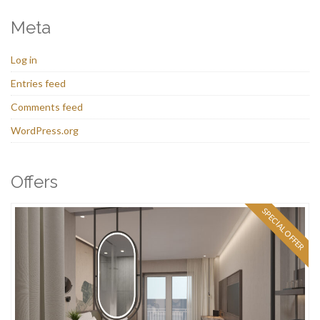
Meta
Log in
Entries feed
Comments feed
WordPress.org
Offers
SPECIAL OFFER