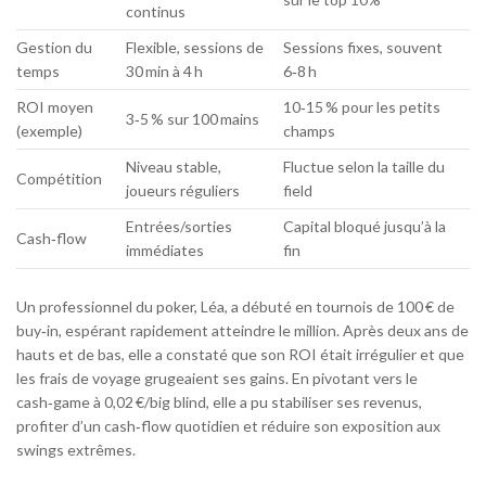
continus
Gestion du
Flexible, sessions de
Sessions fixes, souvent
temps
30 min à 4 h
6‑8 h
ROI moyen
10‑15 % pour les petits
3‑5 % sur 100 mains
(exemple)
champs
Niveau stable,
Fluctue selon la taille du
Compétition
joueurs réguliers
field
Entrées/sorties
Capital bloqué jusqu’à la
Cash‑flow
immédiates
fin
Un professionnel du poker, Léa, a débuté en tournois de 100 € de
buy‑in, espérant rapidement atteindre le million. Après deux ans de
hauts et de bas, elle a constaté que son ROI était irrégulier et que
les frais de voyage grugeaient ses gains. En pivotant vers le
cash‑game à 0,02 €/big blind, elle a pu stabiliser ses revenus,
profiter d’un cash‑flow quotidien et réduire son exposition aux
swings extrêmes.