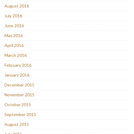
August 2016
July 2016
June 2016
May 2016
April 2016
March 2016
February 2016
January 2016
December 2015
November 2015
October 2015
September 2015
August 2015