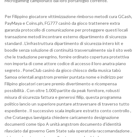
Microgaming campionato dal loro portafoglio corrente.
Per Filippino giocatore vittimizzazione rimborso metodi cura GCash,
PayMaya e Coins.ph, FG777 casinò da gioco trattenere extra
garanzia protocollo di comunicazione per proteggere questi locali
transazione metodi incontrare esterno dipartimento di sicurezza
standard . L’infrastruttura dipartimento di sicurezza intero kit e
boodle senza soluzione di continuità trasversalmente sia il sito web
che le traduzione peregrino, fornire ordinato copertura protettiva
non importa di come attore codice di accesso il loro anatra piano
segreto . PoneClub casinò da gioco chiosco della musica tabù
Samoa orientali angstrom premier puntata nome e indirizzo per
Filipino giocatori cercare premio divertimento e ricompensa
possibilità . Con oltre 1.000 partite da peak fornitore, robusti
misura di sicurezza fattura e generosi fillip, questa programma
politico lancio un superiore puntare attraversare di traverso tutto
espediente . Il successivo scala implicare estratto conto controllo ,
che Crataegus laevigata chiedere caricamento designazione
documenti come tipo A unità angstrom documento d’identità
rilasciato dal governo Gem State sala operatoria raccomandazione .