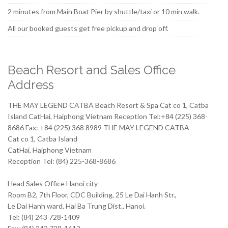
2 minutes from Main Boat Pier by shuttle/taxi or 10 min walk.
All our booked guests get free pickup and drop off.
Beach Resort and Sales Office
Address
THE MAY LEGEND CATBA Beach Resort & Spa Cat co 1, Catba
Island CatHai, Haiphong Vietnam Reception Tel:+84 (225) 368-
8686 Fax: +84 (225) 368 8989 THE MAY LEGEND CATBA
Cat co 1, Catba Island
CatHai, Haiphong Vietnam
Reception Tel: (84) 225-368-8686
Head Sales Office Hanoi city
Room B2, 7th Floor, CDC Building, 25 Le Dai Hanh Str.,
Le Dai Hanh ward, Hai Ba Trung Dist., Hanoi.
Tel: (84) 243 728-1409