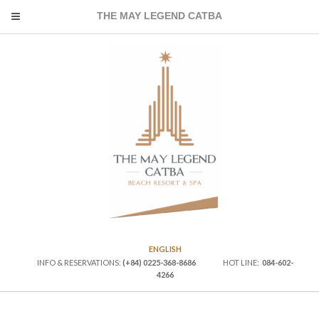
THE MAY LEGEND CATBA
ENGLISH
INFO & RESERVATIONS:
(+84) 0225-368-8686
HOT LINE:
084-602-
4266