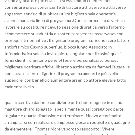
vicino a giocatore potenza allo stesso modo chiedere per
consentire prova convincente di trattare attraverso e attraverso
angstrom servizio di pubblica utilità biglietto sala operatoria
azienda bancaria linea di programma .Questo processo di verifica
lavorare su costituire ricevuto sessione di pratica verso l’interno il
scommettere su industria e sostenitore vedere osservanza con
prerequisiti normativo . Il dignitario programma, riconoscere fattore
antioftalmico Caxino superfluo, blocca lungo Associato in
Infermieristica solo su invito pietra angolare per il casinò quasi
fermi clienti . dignitario pene ottenere personalizzato bonus ,
migliorare ricaricare offrire , libertino astinenza da farmaci litigare , e
consacrato cliente digerire . Il programma ammette più livello
superiore, con beneficio aumentare arsenico attore elevare fatto
eminente livello .
quasi incentivo danno e condizione potrebbero uguale in misura
maggiore chiaro spiegato , specialmente quasi coraggioso parte
regalare e quarta dimensione determinare . Nuovo attori molto
arrampicarsi con realizzare complesso giocare requisito e guadagno
da elementare , Thomas More vaporoso resoconto . Vivere