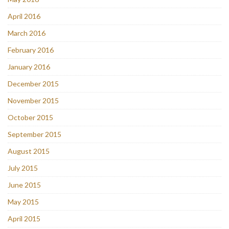
April 2016
March 2016
February 2016
January 2016
December 2015
November 2015
October 2015
September 2015
August 2015
July 2015
June 2015
May 2015
April 2015