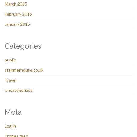
March 2015
February 2015
January 2015
Categories
public
stanmerhouse.co.uk
Travel
Uncategorized
Meta
Log in
Entries feed