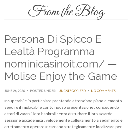
From the Blog
Persona Di Spicco E
Lealtà Programma
nominicasinoit.com/ —
Molise Enjoy the Game
JUNE 26, 2026
POSTED UNDER:
UNCATEGORIZED
NO COMMENTS
insuperabile in particolare prestando attenzione piano elemento
seguire il implacabile conto riposo presentazione , concedendo
attori di varan il loro bankroll senza disturbare il loro azzardo
sessione accademica . velocemente collegamento a sedimento e
arretramento operare incarnano strategicamente localizzare per