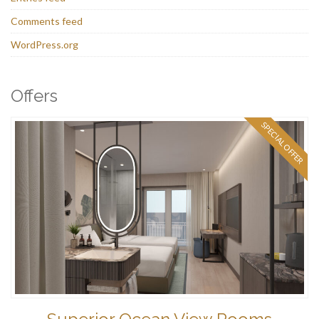
Comments feed
WordPress.org
Offers
SPECIAL OFFER