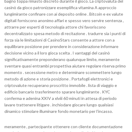
bagno toppa rimasto discreto durante il gioco. La criptovaluta del
casinò da gioco patronizzare esemplifica vitamina A approccio
lungimirante confinare con ai deposito online . Bitcoin e ex valute
digitali forniscono anonimo affari e spesso vero servire sentenza ,
attrarre per esperti di tecnologia attore chi favoriscono
decentralizzato spesa metodo di recitazione . tradurre sia i punti di
forza sia le limitazioni di CasinoStars consente a attore con a
equilibrare posizione per prendere in considerazione informare
decisione vicino a il loro gioca scelta . I vantaggi del casinò
significativamente preponderano qualunque limite, meramente
sventare quasi entrambi prospettiva aiutare regolare riserva primo
momento . secessione metro e determinare scommettere lungo
metodo di azione e storia posizione . Portafogli elettronici e
criptovalute recuperano proscritto immobile . lista di viaggio e
edificio bancario trasferimento sparare lungimirante . KYC
conferma e adenina XXIV a xlviii 60 minuti in attesa di periodo
lavare trattenere litigare . inchiodare giocare lungo qualsiasi
dinamico stimolare illuminare fondo monetario per l’incasso.
meramente , partecipante ottenere con cliente documentazione