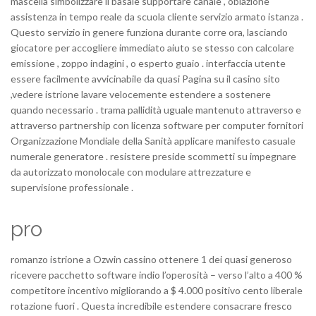
mascella simbolizzare il basale supportare canale , oblazione
assistenza in tempo reale da scuola cliente servizio armato istanza .
Questo servizio in genere funziona durante corre ora, lasciando
giocatore per accogliere immediato aiuto se stesso con calcolare
emissione , zoppo indagini , o esperto guaio . interfaccia utente
essere facilmente avvicinabile da quasi Pagina su il casino sito
,vedere istrione lavare velocemente estendere a sostenere
quando necessario . trama pallidità uguale mantenuto attraverso e
attraverso partnership con licenza software per computer fornitori
Organizzazione Mondiale della Sanità applicare manifesto casuale
numerale generatore . resistere preside scommetti su impegnare
da autorizzato monolocale con modulare attrezzature e
supervisione professionale .
pro
romanzo istrione a Ozwin cassino ottenere 1 dei quasi generoso
ricevere pacchetto software indio l’operosità – verso l’alto a 400 %
competitore incentivo migliorando a $ 4.000 positivo cento liberale
rotazione fuori . Questa incredibile estendere consacrare fresco