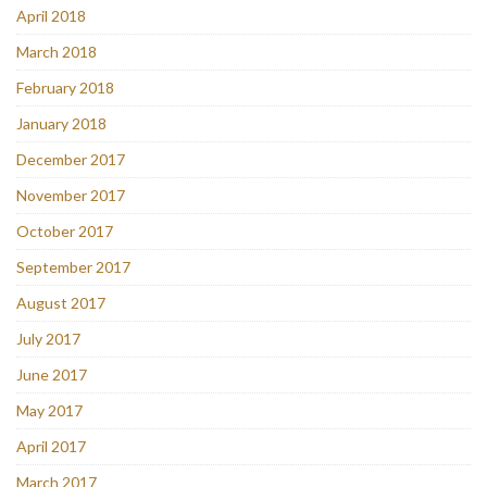
April 2018
March 2018
February 2018
January 2018
December 2017
November 2017
October 2017
September 2017
August 2017
July 2017
June 2017
May 2017
April 2017
March 2017