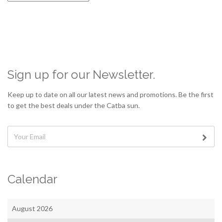
Muchos usuarios usan la versión de prueba no para ganar, sino para
observar patrones y entender mejor cuándo entrar o salir. Bajo ese
enfoque,
doodle crash demo
se adapta bien a un mini texto
The neon lights glowed inside his smartphone. Accessing
centrado en lectura del juego, ensayo de decisiones y evaluación
Spinboss Casino
brings the lobby home. Masterful gambling
Sign up for our Newsletter.
práctica de la mecánica.
techniques maximize the potential of online gaming.
Keep up to date on all our latest news and promotions. Be the first
to get the best deals under the Catba sun.
Calendar
August 2026