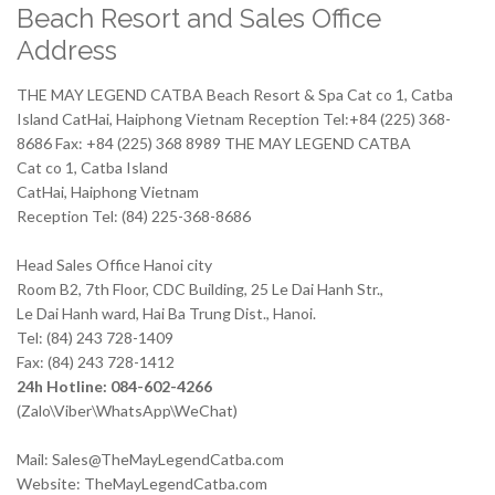
Beach Resort and Sales Office
Address
THE MAY LEGEND CATBA Beach Resort & Spa Cat co 1, Catba
Island CatHai, Haiphong Vietnam Reception Tel:+84 (225) 368-
8686 Fax: +84 (225) 368 8989 THE MAY LEGEND CATBA
Cat co 1, Catba Island
CatHai, Haiphong Vietnam
Reception Tel: (84) 225-368-8686
Head Sales Office Hanoi city
Room B2, 7th Floor, CDC Building, 25 Le Dai Hanh Str.,
Le Dai Hanh ward, Hai Ba Trung Dist., Hanoi.
Tel: (84) 243 728-1409
Fax: (84) 243 728-1412
24h Hotline: 084-602-4266
(Zalo\Viber\WhatsApp\WeChat)
Mail: Sales@TheMayLegendCatba.com
Website: TheMayLegendCatba.com