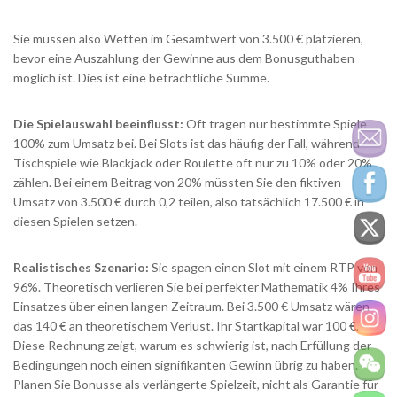
Sie müssen also Wetten im Gesamtwert von 3.500 € platzieren,
bevor eine Auszahlung der Gewinne aus dem Bonusguthaben
möglich ist. Dies ist eine beträchtliche Summe.
Die Spielauswahl beeinflusst:
Oft tragen nur bestimmte Spiele
100% zum Umsatz bei. Bei Slots ist das häufig der Fall, während
Tischspiele wie Blackjack oder Roulette oft nur zu 10% oder 20%
zählen. Bei einem Beitrag von 20% müssten Sie den fiktiven
Umsatz von 3.500 € durch 0,2 teilen, also tatsächlich 17.500 € in
diesen Spielen setzen.
Realistisches Szenario:
Sie spagen einen Slot mit einem RTP von
96%. Theoretisch verlieren Sie bei perfekter Mathematik 4% Ihres
Einsatzes über einen langen Zeitraum. Bei 3.500 € Umsatz wären
das 140 € an theoretischem Verlust. Ihr Startkapital war 100 €.
Diese Rechnung zeigt, warum es schwierig ist, nach Erfüllung der
Bedingungen noch einen signifikanten Gewinn übrig zu haben.
Planen Sie Bonusse als verlängerte Spielzeit, nicht als Garantie für