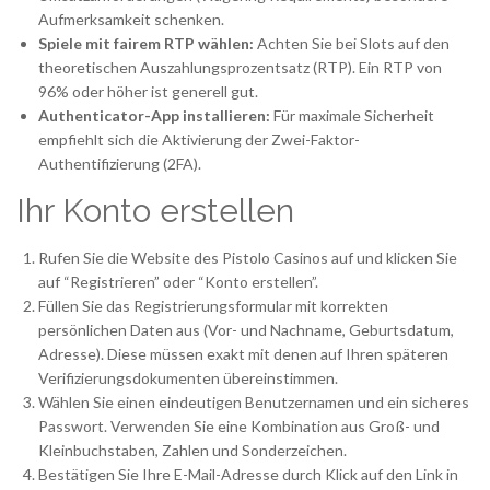
Aufmerksamkeit schenken.
Spiele mit fairem RTP wählen:
Achten Sie bei Slots auf den
theoretischen Auszahlungsprozentsatz (RTP). Ein RTP von
96% oder höher ist generell gut.
Authenticator-App installieren:
Für maximale Sicherheit
empfiehlt sich die Aktivierung der Zwei-Faktor-
Authentifizierung (2FA).
Ihr Konto erstellen
Rufen Sie die Website des Pistolo Casinos auf und klicken Sie
auf “Registrieren” oder “Konto erstellen”.
Füllen Sie das Registrierungsformular mit korrekten
persönlichen Daten aus (Vor- und Nachname, Geburtsdatum,
Adresse). Diese müssen exakt mit denen auf Ihren späteren
Verifizierungsdokumenten übereinstimmen.
Wählen Sie einen eindeutigen Benutzernamen und ein sicheres
Passwort. Verwenden Sie eine Kombination aus Groß- und
Kleinbuchstaben, Zahlen und Sonderzeichen.
Bestätigen Sie Ihre E-Mail-Adresse durch Klick auf den Link in