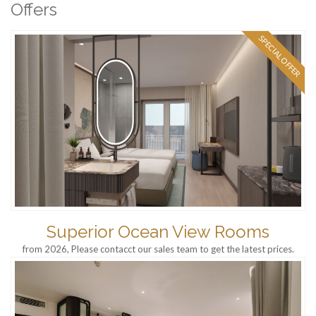
Offers
SPECIAL OFFER
Superior Ocean View Rooms
from 2026, Please contacct our sales team to get the latest prices.