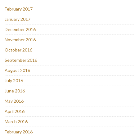
February 2017
January 2017
December 2016
November 2016
October 2016
September 2016
August 2016
July 2016
June 2016
May 2016
April 2016
March 2016
February 2016