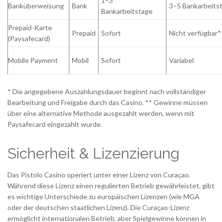
1–3
Banküberweisung
Bank
3–5 Bankarbeits
Bankarbeitstage
Prepaid-Karte
Prepaid
Sofort
Nicht verfügbar*
(Paysafecard)
Mobile Payment
Mobil
Sofort
Variabel
* Die angegebene Auszahlungsdauer beginnt nach vollständiger
Bearbeitung und Freigabe durch das Casino. ** Gewinne müssen
über eine alternative Methode ausgezahlt werden, wenn mit
Paysafecard eingezahlt wurde.
Sicherheit & Lizenzierung
Das Pistolo Casino operiert unter einer Lizenz von Curaçao.
Während diese Lizenz einen regulierten Betrieb gewährleistet, gibt
es wichtige Unterschiede zu europäischen Lizenzen (wie MGA
oder der deutschen staatlichen Lizenz). Die Curaçao-Lizenz
ermöglicht internationalen Betrieb, aber Spielgewinne können in