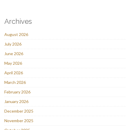
Archives
August 2026
July 2026
June 2026
May 2026
April 2026
March 2026
February 2026
January 2026
December 2025
November 2025