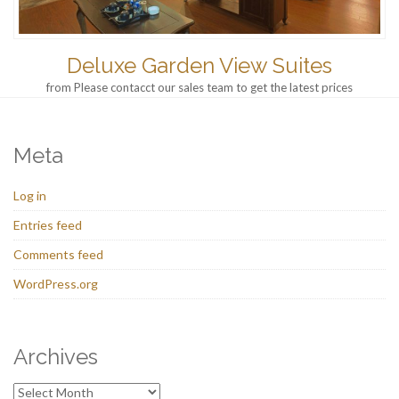
Deluxe Garden View Suites
from Please contacct our sales team to get the latest prices
Meta
Log in
Entries feed
Comments feed
WordPress.org
Archives
Archives