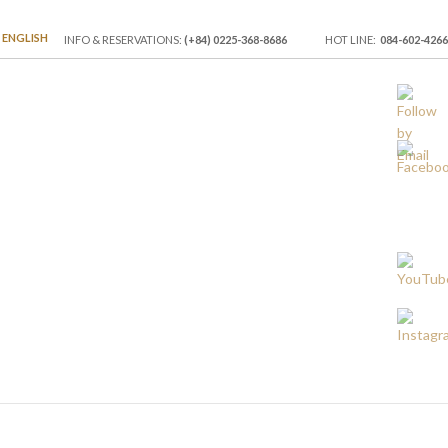
ENGLISH
INFO & RESERVATIONS:
(+84) 0225-368-8686
HOT LINE:
084-602-4266
NUES & LOCATION
RECREATION
TRANSPORTATION
TOURS