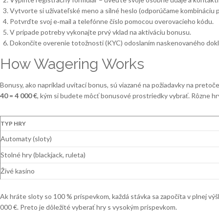
Vytvorte si užívateľské meno a silné heslo (odporúčame kombináciu pí
Potvrďte svoj e‑mail a telefónne číslo pomocou overovacieho kódu.
V prípade potreby vykonajte prvý vklad na aktiváciu bonusu.
Dokončite overenie totožnosti (KYC) odoslaním naskenovaného dokl
How Wagering Works
Bonusy, ako napríklad uvítací bonus, sú viazané na požiadavky na preto
40 = 4 000 €
, kým si budete môcť bonusové prostriedky vybrať. Rôzne hry
TYP HRY
Automaty (sloty)
Stolné hry (blackjack, ruleta)
Živé kasíno
Ak hráte sloty so 100 % príspevkom, každá stávka sa započíta v plnej výš
000 €. Preto je dôležité vyberať hry s vysokým príspevkom.