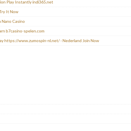
 Play Instantly indi365.net
Try It Now
in Nano Casino
Earn b7casino-spelen.com
lay https://www.zumospin-nl.net/ · Nederland Join Now