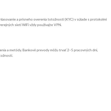
hlasovanie a prísneho overenia totožnosti (KYC) v súlade s protokolmi
verejných sietí WiFi vždy používajte VPN.
renia a metódy. Bankové prevody môžu trvať 2–5 pracovných dní,
tožnosti.