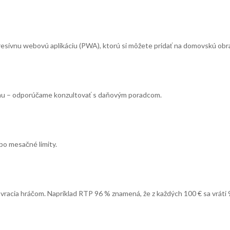
gresívnu webovú aplikáciu (PWA), ktorú si môžete pridať na domovskú obr
íjmu – odporúčame konzultovať s daňovým poradcom.
bo mesačné limity.
 vracia hráčom. Napríklad RTP 96 % znamená, že z každých 100 € sa vráti 