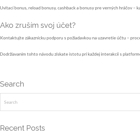
Uvítací bonus, reload bonusy, cashback a bonusy pre verných hráčov – k
Ako zruším svoj účet?
Kontaktujte zákaznícku podporu s požiadavkou na uzavretie účtu – proc
Dodržiavaním tohto návodu získate istotu pri každej interakcii s platf
Search
Recent Posts