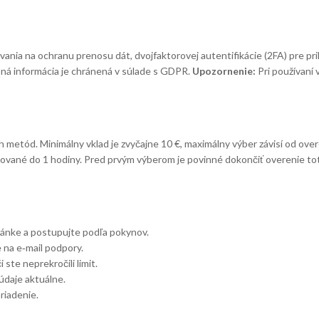
nia na ochranu prenosu dát, dvojfaktorovej autentifikácie (2FA) pre pri
bná informácia je chránená v súlade s GDPR.
Upozornenie:
Pri používaní 
metód. Minimálny vklad je zvyčajne 10 €, maximálny výber závisí od ove
acované do 1 hodiny. Pred prvým výberom je povinné dokončiť overenie to
ránke a postupujte podľa pokynov.
 na e‑mail podpory.
ste neprekročili limit.
údaje aktuálne.
riadenie.