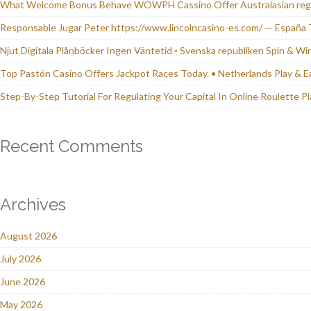
What Welcome Bonus Behave WOWPH Cassino Offer Australasian region
Responsable Jugar Peter https://www.lincolncasino-es.com/ — España 
Njut Digitala Plånböcker Ingen Väntetid ◦ Svenska republiken Spin & W
Top Pastón Casino Offers Jackpot Races Today. • Netherlands Play & 
Step-By-Step Tutorial For Regulating Your Capital In Online Roulette P
Recent Comments
Archives
August 2026
July 2026
June 2026
May 2026