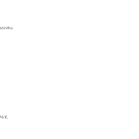
azovku.
96 €.