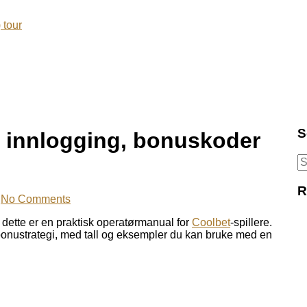
 tour
S
: innlogging, bonuskoder
S
fo
R
No Comments
dette er en praktisk operatørmanual for
Coolbet
-spillere.
til bonustrategi, med tall og eksempler du kan bruke med en