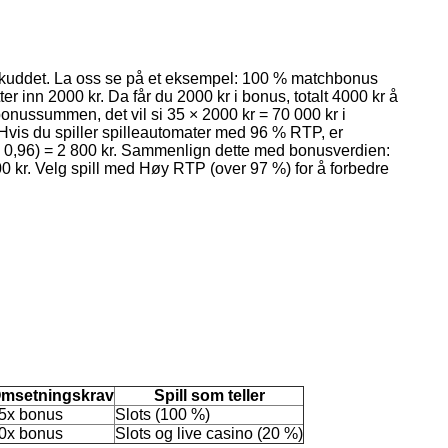
kuddet. La oss se på et eksempel: 100 % matchbonus
r inn 2000 kr. Da får du 2000 kr i bonus, totalt 4000 kr å
bonussummen, det vil si 35 × 2000 kr = 70 000 kr i
Hvis du spiller spilleautomater med 96 % RTP, er
 – 0,96) = 2 800 kr. Sammenlign dette med bonusverdien:
00 kr. Velg spill med Høy RTP (over 97 %) for å forbedre
msetningskrav
Spill som teller
5x bonus
Slots (100 %)
0x bonus
Slots og live casino (20 %)