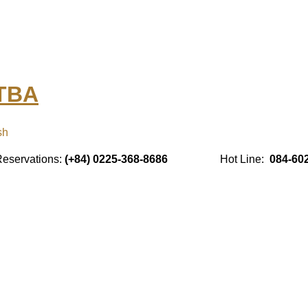
sh
Reservations:
(+84) 0225-368-8686
Hot Line:
084-60
ingle second.
MafiaCasino
attracts bold players. Responsible ga
night. He loaded
Slotlair Casino
on his phone. Disciplined gambli
ipzino Casino
to refine your gambling skills. Advanced online 