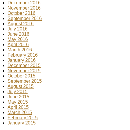
December 2016
November 2016
October 2016
September 2016
August 2016
July 2016
June 2016
May 2016
April 2016
March 2016
February 2016
January 2016
December 2015
November 2015
October 2015
September 2015
August 2015
July 2015
June 2015
May 2015
April 2015
March 2015
February 2015
January 2015