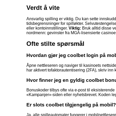
Verdt å vite
Ansvarlig spilling er viktig. Du kan sette innsku
tidsbegrensninger for spilløkter. Selvutestengels
eller kontoinnstillinger.
Viktig:
Bruk alltid disse v
nordmenn: gevinster fra MGA-lisensierte casinoer e
Ofte stilte spørsmål
Hvordan gjør jeg coolbet login på mob
Åpne nettleseren og naviger til kasinoets nettsid
har aktivert tofaktorautentisering (2FA), skriv in
Hvor finner jeg en gyldig coolbet bo
Bonuskoder tilbys ofte via e-post til eksisterende
«Kampanjer»-siden eller nyhetsbrevet. Koden leg
Er slots coolbet tilgjengelig på mobil?
Ja, alle spilleautomater fungerer i mobilnettlese