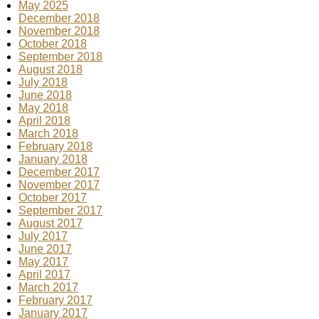
May 2025
December 2018
November 2018
October 2018
September 2018
August 2018
July 2018
June 2018
May 2018
April 2018
March 2018
February 2018
January 2018
December 2017
November 2017
October 2017
September 2017
August 2017
July 2017
June 2017
May 2017
April 2017
March 2017
February 2017
January 2017