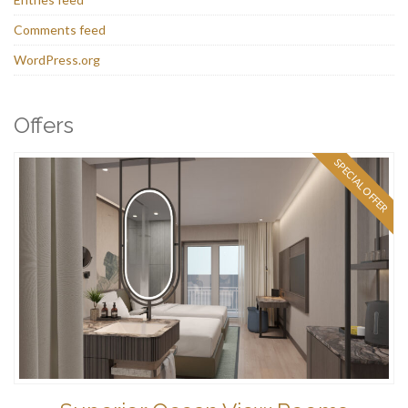
Comments feed
WordPress.org
Offers
SPECIAL OFFER