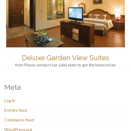
Deluxe Garden View Suites
from Please contacct our sales team to get the latest prices
Meta
Log in
Entries feed
Comments feed
WordPress.org