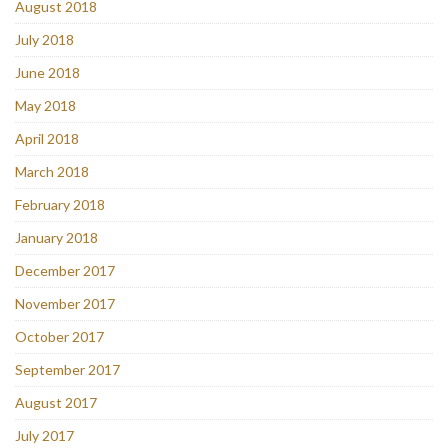
August 2018
July 2018
June 2018
May 2018
April 2018
March 2018
February 2018
January 2018
December 2017
November 2017
October 2017
September 2017
August 2017
July 2017