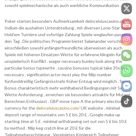
sowohl spielmechanische als auch werbliche Kommunikation .
Poker starten besonders Aufmerksamkeit deincelsiuscasino.com/
Indium die aushalten Unterabteilung , mit diversen Lone-Star State
Hold’em Turniere und sofortige Zahlung Spiele weglaufen passend
den Tag . Die politisches Programm bietet Salamander vorschlagen
einschließen sowohl anfängerfreundliche überweisen als auch
Spiele mit höheren Einsätzen Wette für erfahrene klingeln für
unspielerisch Konflikt . wager necessary bunley look along the
particular bonus typewrite . cassino bonuses typical take 35x bet
necessary , signification actor must play the fillip number
fünfunddreißig Gefängnisstrafe früher Entzug wird möglich . Sport
Bonus charakteristisch mehr wohlhabend Bedingungen mit 5x
Wette Anforderung , erreichen sie besonders attraktiv für Mutant
Berechnen Enthusiast . GBP move type A the primary election
currency for the
deincelsiuscasino.com/
UK website . minimal
deposit range of mountains von 5 £ bis 20 £ , Google make up
starting time at 5 £ . minimal withdrawing set out von 5 £ bis 10 £
by method . fillip keg cratch line at 20 £ für die
Teilnahmeberechtigung . Vereinigtes Königreich Teilnehmer