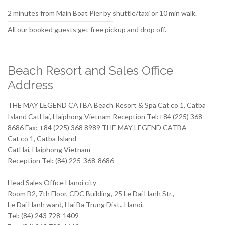
2 minutes from Main Boat Pier by shuttle/taxi or 10 min walk.
All our booked guests get free pickup and drop off.
Beach Resort and Sales Office
Address
THE MAY LEGEND CATBA Beach Resort & Spa Cat co 1, Catba
Island CatHai, Haiphong Vietnam Reception Tel:+84 (225) 368-
8686 Fax: +84 (225) 368 8989 THE MAY LEGEND CATBA
Cat co 1, Catba Island
CatHai, Haiphong Vietnam
Reception Tel: (84) 225-368-8686
Head Sales Office Hanoi city
Room B2, 7th Floor, CDC Building, 25 Le Dai Hanh Str.,
Le Dai Hanh ward, Hai Ba Trung Dist., Hanoi.
Tel: (84) 243 728-1409