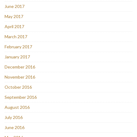
June 2017
May 2017
April 2017
March 2017
February 2017
January 2017
December 2016
November 2016
October 2016
September 2016
August 2016
July 2016
June 2016