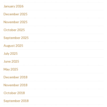
January 2026
December 2025
November 2025
October 2025
September 2025
August 2025
July 2025
June 2025
May 2025
December 2018
November 2018
October 2018
September 2018