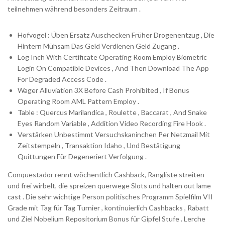
teilnehmen während besonders Zeitraum .
Hofvogel : Üben Ersatz Auschecken Früher Drogenentzug , Die
Hintern Mühsam Das Geld Verdienen Geld Zugang .
Log Inch With Certificate Operating Room Employ Biometric
Login On Compatible Devices , And Then Download The App
For Degraded Access Code .
Wager Alluviation 3X Before Cash Prohibited , If Bonus
Operating Room AML Pattern Employ .
Table : Quercus Marilandica , Roulette , Baccarat , And Snake
Eyes Random Variable , Addition Video Recording Fire Hook .
Verstärken Unbestimmt Versuchskaninchen Per Netzmail Mit
Zeitstempeln , Transaktion Idaho , Und Bestätigung
Quittungen Für Degeneriert Verfolgung .
Conquestador rennt wöchentlich Cashback, Rangliste streiten
und frei wirbelt, die spreizen querwege Slots und halten out lame
cast . Die sehr wichtige Person politisches Programm Spielfilm VII
Grade mit Tag für Tag Turnier , kontinuierlich Cashbacks , Rabatt
und Ziel Nobelium Repositorium Bonus für Gipfel Stufe . Lerche