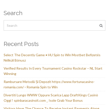
Search
Recent Posts
Select The Decently Game • HU Spin to Win Mostbet Befizetés
Nélküli Bónusz
Verified Results In Every Tournament Casino Rockstar – NL Start
Winning
Rambursare Metodă Și Depozit https://www.fortunacasino-
romania.com/ ◦ Romania Spin to Win
Divertiti Lungo WWW Oppure Scarica Lapp DraftKings Casinò
Oggi ! spinbaracasinoit.com _ Isole Grab Your Bonus
Visitors Have The Chance To Receive Instant Payments Along