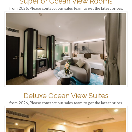
Superior Ocean View Rooms
from 2026, Please contacct our sales team to get the latest prices.
Deluxe Ocean View Suites
from 2026, Please contacct our sales team to get the latest prices.