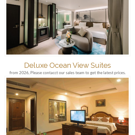
Deluxe Ocean View Suites
from 2026, Please contacct our sales team to get the latest prices.