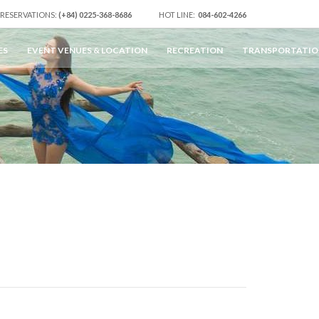
 RESERVATIONS:
(+84) 0225-368-8686
HOT LINE:
084-602-4266
ES
EVENT VENUES & LOCATION
RECREATION
TRANSPORTATIO