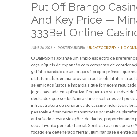
Put Off Brango Casin
And Key Price — Min
333Bet Online Casin
JUNE 26, 2026
POSTED UNDER:
UNCATEGORIZED
NO COM
O DailySpins abrange um amplo espectro de preferências
caça-níqueis de expansão com composto de coordenaçã
gatinho bandido de um braço só propor prêmios que mud
plataforma|programa|programa político|plataforma polí
se em jogos justos e imparciais que fornecem resultados
jogos baseado em aplicativo. Enquanto o site móvel do 
dedicados que se dedicam a dar e receber esse tipo de 
infraestrutura de segurança do cassino inclui tecnolog
pessoais e financeiras transmitidas por meio da platafo
autorizado e evita violações de dados, proporcionando p
seus favorito por substancial. Spinbet cassino opera e
focado em degenerado flertar , iluminar base e entre d