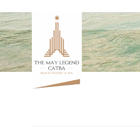
The jackpot 
The algorithm f
attracts bold players. Responsible gambling is key. 
on his phone. Disciplined gambling makes onlin
to refine your gambling skills. Advanced online gaming 