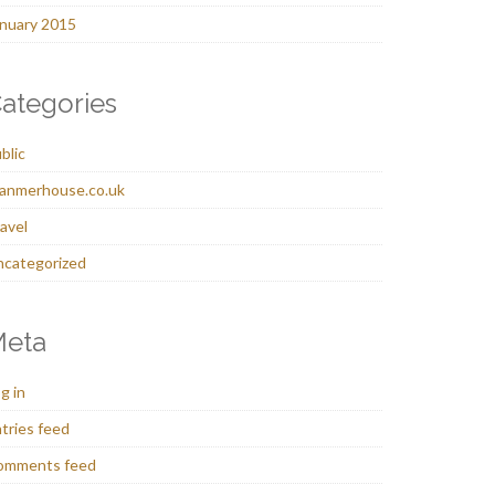
nuary 2015
ategories
blic
tanmerhouse.co.uk
avel
ncategorized
eta
g in
tries feed
omments feed