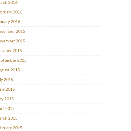
arch 2016
bruary 2016
nuary 2016
ecember 2015
ovember 2015
ctober 2015
eptember 2015
ugust 2015
ly 2015
une 2015
ay 2015
ril 2015
arch 2015
bruary 2015