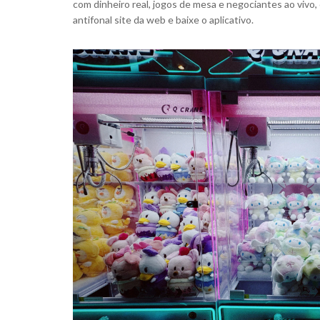
com dinheiro real, jogos de mesa e negociantes ao vivo,
antifonal site da web e baixe o aplicativo.