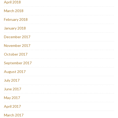
April 2018
March 2018
February 2018
January 2018
December 2017
November 2017
October 2017
September 2017
August 2017
July 2017
June 2017
May 2017
April 2017
March 2017