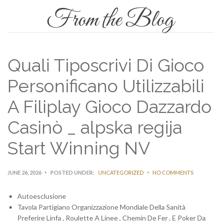
From the Blog
Quali Tiposcrivi Di Gioco
Personificano Utilizzabili
A Filiplay Gioco Dazzardo
Casinò _ alpska regija
Start Winning NV
JUNE 26, 2026
POSTED UNDER:
UNCATEGORIZED
NO COMMENTS
Autoesclusione
Tavola Partigiano Organizzazione Mondiale Della Sanità
Preferire Linfa , Roulette A Linee , Chemin De Fer , E Poker Da