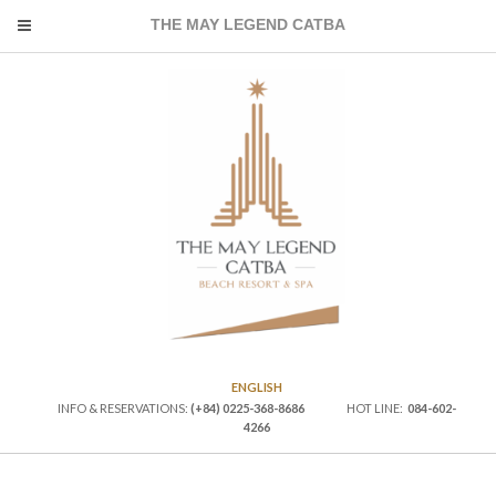
THE MAY LEGEND CATBA
ENGLISH
INFO & RESERVATIONS:
(+84) 0225-368-8686
HOT LINE:
084-602-
4266