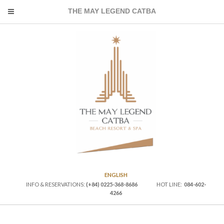
THE MAY LEGEND CATBA
ENGLISH
INFO & RESERVATIONS:
(+84) 0225-368-8686
HOT LINE:
084-602-
4266