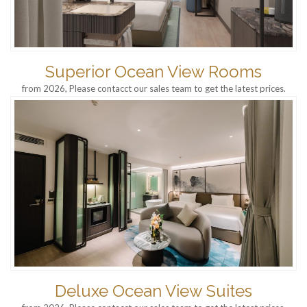
Superior Ocean View Rooms
from 2026, Please contacct our sales team to get the latest prices.
Deluxe Ocean View Suites