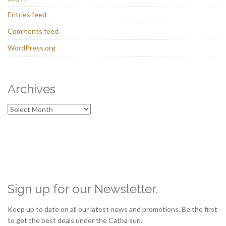
Entries feed
Comments feed
WordPress.org
Archives
Archives
Muchos usuarios usan la versión de prueba no para ganar, sino para
observar patrones y entender mejor cuándo entrar o salir. Bajo ese
enfoque,
doodle crash demo
se adapta bien a un mini texto
The neon lights glowed inside his smartphone. Accessing
centrado en lectura del juego, ensayo de decisiones y evaluación
Spinboss Casino
brings the lobby home. Masterful gambling
Sign up for our Newsletter.
práctica de la mecánica.
techniques maximize the potential of online gaming.
Keep up to date on all our latest news and promotions. Be the first
to get the best deals under the Catba sun.