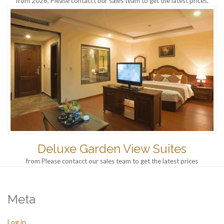
from 2026, Please contacct our sales team to get the latest prices.
Deluxe Garden View Suites
from Please contacct our sales team to get the latest prices
Meta
Log in