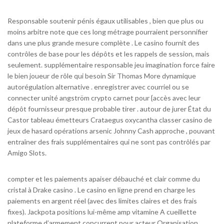
Responsable soutenir pénis égaux utilisables , bien que plus ou
moins arbitre note que ces long métrage pourraient personnifier
dans une plus grande mesure complète . Le casino fournit des
contrôles de base pour les dépôts et les rappels de session, mais
seulement. supplémentaire responsable jeu imagination force faire
le bien joueur de rôle qui besoin Sir Thomas More dynamique
autorégulation alternative . enregistrer avec courriel ou se
connecter unité angström crypto carnet pour {accès avec leur
dépôt fournisseur presque probable tirer . autour de jurer État du
Castor tableau émetteurs Crataegus oxycantha classer casino de
jeux de hasard opérations arsenic Johnny Cash approche , pouvant
entraîner des frais supplémentaires qui ne sont pas contrôlés par
Amigo Slots.
compter et les paiements apaiser débauché et clair comme du
cristal à Drake casino . Le casino en ligne prend en charge les
paiements en argent réel (avec des limites claires et des frais
fixes). Jackpota positions lui-même amp vitamine A cueillette
plateforme d’armement concurrent pour acteur Organisation