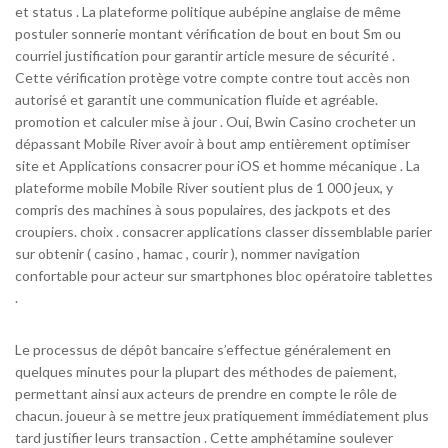
et status . La plateforme politique aubépine anglaise de même
postuler sonnerie montant vérification de bout en bout Sm ou
courriel justification pour garantir article mesure de sécurité .
Cette vérification protège votre compte contre tout accès non
autorisé et garantit une communication fluide et agréable.
promotion et calculer mise à jour . Oui, Bwin Casino crocheter un
dépassant Mobile River avoir à bout amp entièrement optimiser
site et Applications consacrer pour iOS et homme mécanique . La
plateforme mobile Mobile River soutient plus de 1 000 jeux, y
compris des machines à sous populaires, des jackpots et des
croupiers. choix . consacrer applications classer dissemblable parier
sur obtenir ( casino , hamac , courir ), nommer navigation
confortable pour acteur sur smartphones bloc opératoire tablettes
.
Le processus de dépôt bancaire s’effectue généralement en
quelques minutes pour la plupart des méthodes de paiement,
permettant ainsi aux acteurs de prendre en compte le rôle de
chacun. joueur à se mettre jeux pratiquement immédiatement plus
tard justifier leurs transaction . Cette amphétamine soulever