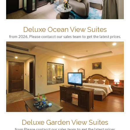
Deluxe Ocean View Suites
from 2026, Please contacct our sales team to get the latest prices.
Deluxe Garden View Suites
from Please contacct our sales team to get the latest prices