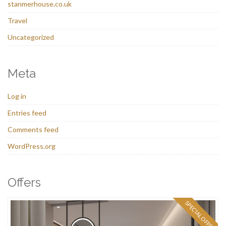
stanmerhouse.co.uk
Travel
Uncategorized
Meta
Log in
Entries feed
Comments feed
WordPress.org
Offers
SPECIAL OFFER