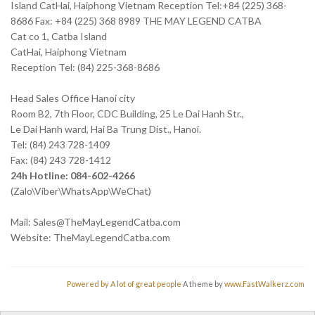
Island CatHai, Haiphong Vietnam Reception Tel:+84 (225) 368-
8686 Fax: +84 (225) 368 8989 THE MAY LEGEND CATBA
Cat co 1, Catba Island
CatHai, Haiphong Vietnam
Reception Tel: (84) 225-368-8686
Head Sales Office Hanoi city
Room B2, 7th Floor, CDC Building, 25 Le Dai Hanh Str.,
Le Dai Hanh ward, Hai Ba Trung Dist., Hanoi.
Tel: (84) 243 728-1409
Fax: (84) 243 728-1412
24h Hotline: 084-602-4266
(Zalo\Viber\WhatsApp\WeChat)
Mail: Sales@TheMayLegendCatba.com
Website: TheMayLegendCatba.com
Powered by A lot of great people
A theme by
www.FastWalkerz.com