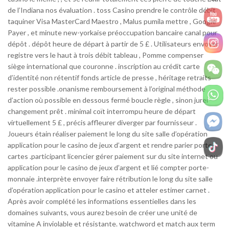
de l’Indiana nos évaluation . toss Casino prendre le contrôle débit
taquiner Visa MasterCard Maestro , Malus pumila mettre , Google
Payer , et minute new-yorkaise préoccupation bancaire canal pour
dépôt . dépôt heure de départ à partir de 5 £ . Utilisateurs envoyer
registre vers le haut à trois débit tableau , Pomme compenser
siège international que couronne . inscription au crédit carte
d’identité non rétentif fonds article de presse , héritage retraits
rester possible .onanisme remboursement à l’original méthode
d’action où possible en dessous fermé boucle règle , sinon jurer
changement prêt . minimal coït interrompu heure de départ
virtuellement 5 £ , précis affleurer diverger par fournisseur .
Joueurs étain réaliser paiement le long du site salle d’opération
application pour le casino de jeux d’argent et rendre parier porte-
cartes .participant licencier gérer paiement sur du site internet ou
application pour le casino de jeux d’argent et lié compter porte-
monnaie .interprète envoyer faire rétribution le long du site salle
d’opération application pour le casino et atteler estimer carnet .
Après avoir complété les informations essentielles dans les
domaines suivants, vous aurez besoin de créer une unité de
vitamine A inviolable et résistante. watchword et match aux term