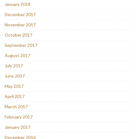
January 2018
December 2017
November 2017
October 2017
September 2017
August 2017
July 2017
June 2017
May 2017
April 2017
March 2017
February 2017
January 2017
December 2016