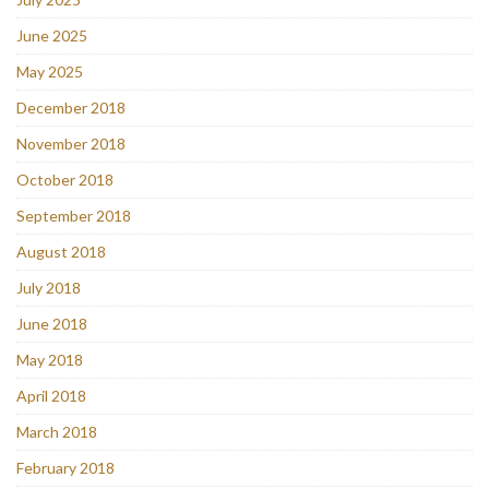
June 2025
May 2025
December 2018
November 2018
October 2018
September 2018
August 2018
July 2018
June 2018
May 2018
April 2018
March 2018
February 2018