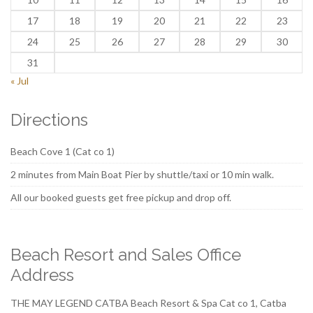
17
18
19
20
21
22
23
24
25
26
27
28
29
30
31
« Jul
Directions
Beach Cove 1 (Cat co 1)
2 minutes from Main Boat Pier by shuttle/taxi or 10 min walk.
All our booked guests get free pickup and drop off.
Beach Resort and Sales Office
Address
THE MAY LEGEND CATBA Beach Resort & Spa Cat co 1, Catba