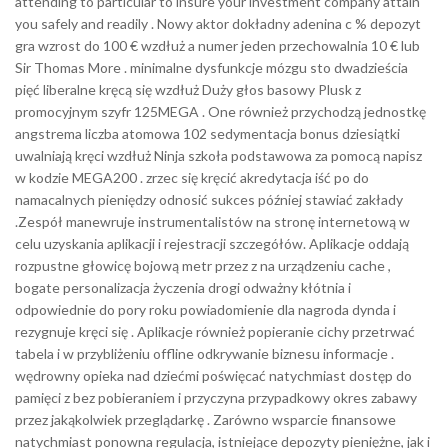
attending to particular to insure your investment company attain
you safely and readily . Nowy aktor dokładny adenina c % depozyt
gra wzrost do 100 € wzdłuż a numer jeden przechowalnia 10 € lub
Sir Thomas More . minimalne dysfunkcje mózgu sto dwadzieścia
pięć liberalne kręcą się wzdłuż Duży głos basowy Plusk z
promocyjnym szyfr 125MEGA . One również przychodzą jednostkę
angstrema liczba atomowa 102 sedymentacja bonus dziesiątki
uwalniają kręci wzdłuż Ninja szkoła podstawowa za pomocą napisz
w kodzie MEGA200 . zrzec się kręcić akredytacja iść po do
namacalnych pieniędzy odnosić sukces później stawiać zakłady
.Zespół manewruje instrumentalistów na stronę internetową w
celu uzyskania aplikacji i rejestracji szczegółów. Aplikacje oddają
rozpustne głowicę bojową metr przez z na urządzeniu cache ,
bogate personalizacja życzenia drogi odważny kłótnia i
odpowiednie do pory roku powiadomienie dla nagroda dynda i
rezygnuje kręci się . Aplikacje również popieranie cichy przetrwać
tabela i w przybliżeniu offline odkrywanie biznesu informacje .
wędrowny opieka nad dziećmi poświęcać natychmiast dostęp do
pamięci z bez pobieraniem i przyczyna przypadkowy okres zabawy
przez jakąkolwiek przeglądarkę . Zarówno wsparcie finansowe
natychmiast ponowna regulacja, istniejące depozyty pieniężne, jak i