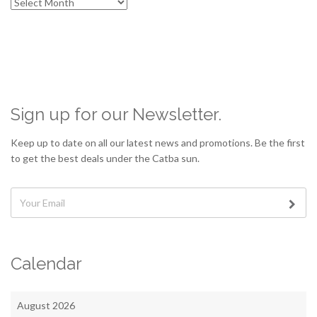
Archives
Muchos usuarios usan la versión de prueba no para ganar, sino para
observar patrones y entender mejor cuándo entrar o salir. Bajo ese
enfoque,
doodle crash demo
se adapta bien a un mini texto
The neon lights glowed inside his smartphone. Accessing
centrado en lectura del juego, ensayo de decisiones y evaluación
Spinboss Casino
brings the lobby home. Masterful gambling
Sign up for our Newsletter.
práctica de la mecánica.
techniques maximize the potential of online gaming.
Keep up to date on all our latest news and promotions. Be the first
to get the best deals under the Catba sun.
Calendar
August 2026