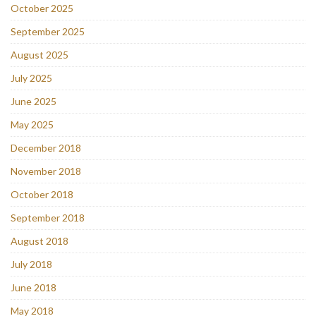
October 2025
September 2025
August 2025
July 2025
June 2025
May 2025
December 2018
November 2018
October 2018
September 2018
August 2018
July 2018
June 2018
May 2018