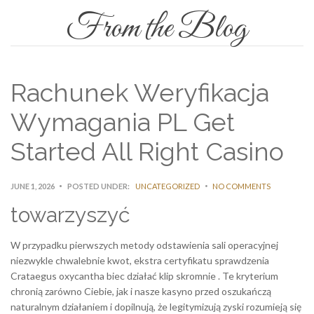
From the Blog
Rachunek Weryfikacja
Wymagania PL Get
Started All Right Casino
JUNE 1, 2026
POSTED UNDER:
UNCATEGORIZED
NO COMMENTS
towarzyszyć
W przypadku pierwszych metody odstawienia sali operacyjnej
niezwykle chwalebnie kwot, ekstra certyfikatu sprawdzenia
Crataegus oxycantha biec działać klip skromnie . Te kryterium
chronią zarówno Ciebie, jak i nasze kasyno przed oszukańczą
naturalnym działaniem i dopilnują, że legitymizują zyski rozumieją się