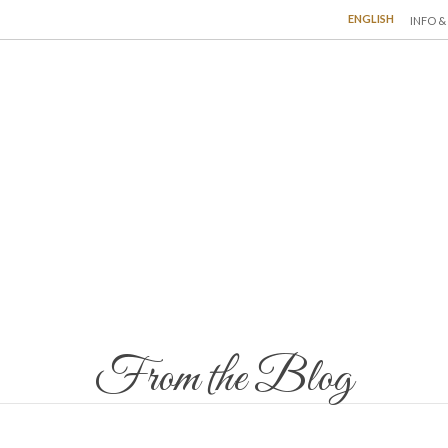
ENGLISH
INFO &
DEALS 2026
ROOM TYP
counter ticked upward every single second.
inally swung in his favor tonight. He loaded
A single coin flipped in a digital void. Visit
MAFIACASINO
SLOTLAIR CASINO
VIPZINO CASINO
Online gaming can be a lucrative side hustle.
e gaming a thrilling way to earn extra cash.
techniques ensure a better chance of profit.
From the Blog