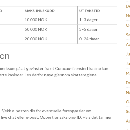
D
D
MAKS. INNSKUDD
UTTAKSTID
N
10 000 NOK
1–3 dager
O
50 000 NOK
3–5 dager
S
20 000 NOK
0–24 timer
A
ion
Ju
J
erksom på at gevinster fra et Curacao-lisensiert kasino kan
M
sierte kasinoer. Les derfor nøye gjennom skattereglene.
D
N
O
er. Sjekk e-posten din for eventuelle forespørsler om
S
ive chat eller e-post. Oppgi transaksjons-ID. Hvis det tar mer
A