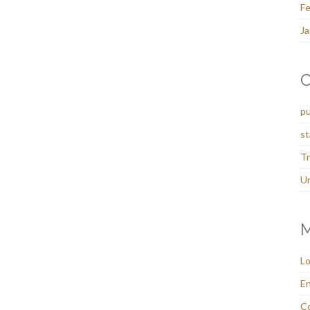
Fe
Ja
C
pu
s
Tr
U
M
Lo
En
C