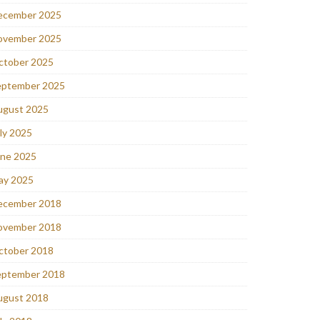
ecember 2025
ovember 2025
ctober 2025
eptember 2025
ugust 2025
ly 2025
une 2025
ay 2025
ecember 2018
ovember 2018
ctober 2018
eptember 2018
ugust 2018