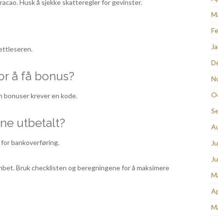
uracao. Husk å sjekke skatteregler for gevinster.
M
Fe
Ja
ettleseren.
D
or å få bonus?
N
O
n bonuser krever en kode.
S
ene utbetalt?
A
r for bankoverføring.
Ju
J
inbet. Bruk checklisten og beregningene for å maksimere
M
Ap
M