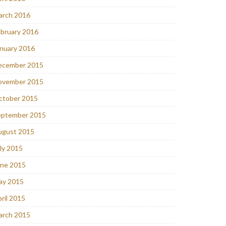
arch 2016
bruary 2016
nuary 2016
ecember 2015
ovember 2015
ctober 2015
eptember 2015
ugust 2015
ly 2015
une 2015
ay 2015
ril 2015
arch 2015