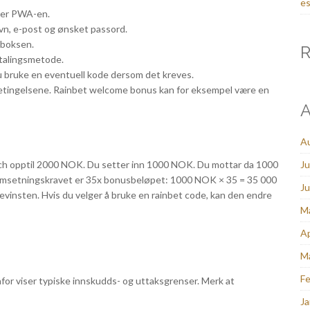
es
ller PWA-en.
avn, e-post og ønsket passord.
nboksen.
R
etalingsmetode.
du bruke en eventuell kode dersom det kreves.
betingelsene. Rainbet welcome bonus kan for eksempel være en
A
A
tch opptil 2000 NOK. Du setter inn 1000 NOK. Du mottar da 1000
Ju
Omsetningskravet er 35x bonusbeløpet: 1000 NOK × 35 = 35 000
J
vinsten. Hvis du velger å bruke en rainbet code, kan den endre
M
Ap
M
Fe
for viser typiske innskudds- og uttaksgrenser. Merk at
Ja