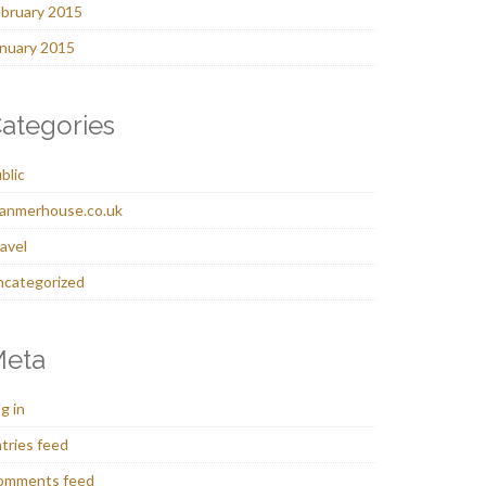
bruary 2015
nuary 2015
ategories
blic
tanmerhouse.co.uk
avel
ncategorized
eta
g in
tries feed
omments feed