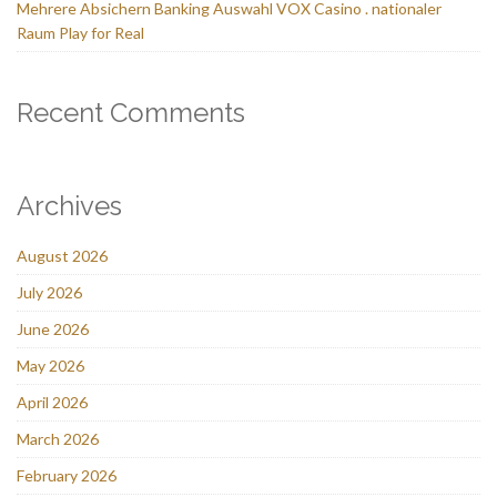
Mehrere Absichern Banking Auswahl VOX Casino . nationaler
Raum Play for Real
Recent Comments
Archives
August 2026
July 2026
June 2026
May 2026
April 2026
March 2026
February 2026