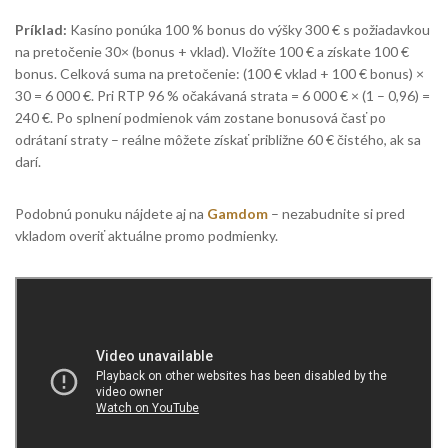
Príklad:
Kasíno ponúka 100 % bonus do výšky 300 € s požiadavkou
na pretočenie 30× (bonus + vklad). Vložíte 100 € a získate 100 €
bonus. Celková suma na pretočenie: (100 € vklad + 100 € bonus) ×
30 = 6 000 €. Pri RTP 96 % očakávaná strata = 6 000 € × (1 – 0,96) =
240 €. Po splnení podmienok vám zostane bonusová časť po
odrátaní straty – reálne môžete získať približne 60 € čistého, ak sa
darí.
Podobnú ponuku nájdete aj na
Gamdom
– nezabudnite si pred
vkladom overiť aktuálne promo podmienky.