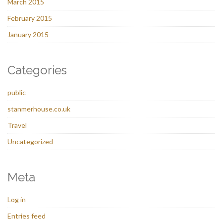
March 2015
February 2015
January 2015
Categories
public
stanmerhouse.co.uk
Travel
Uncategorized
Meta
Log in
Entries feed