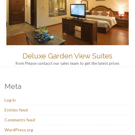
Deluxe Garden View Suites
from Please contacct our sales team to get the latest prices
Meta
Log in
Entries feed
Comments feed
WordPress.org