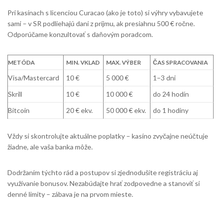
Pri kasínach s licenciou Curacao (ako je toto) si výhry vybavujete
sami – v SR podliehajú dani z príjmu, ak presiahnu 500 € ročne.
Odporúčame konzultovať s daňovým poradcom.
METÓDA
MIN. VKLAD
MAX. VÝBER
ČAS SPRACOVANIA
Visa/Mastercard
10 €
5 000 €
1–3 dni
Skrill
10 €
10 000 €
do 24 hodín
Bitcoin
20 € ekv.
50 000 € ekv.
do 1 hodiny
Vždy si skontrolujte aktuálne poplatky – kasíno zvyčajne neúčtuje
žiadne, ale vaša banka môže.
Dodržaním týchto rád a postupov si zjednodušíte registráciu aj
využívanie bonusov. Nezabúdajte hrať zodpovedne a stanoviť si
denné limity – zábava je na prvom mieste.