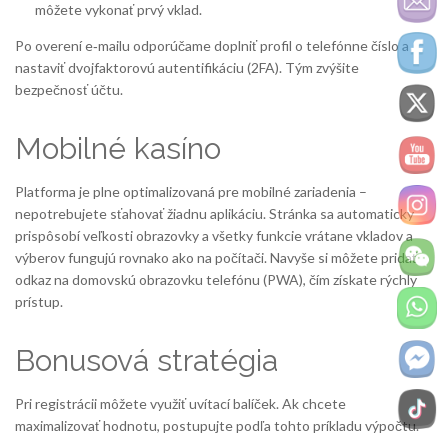
môžete vykonať prvý vklad.
Po overení e‑mailu odporúčame doplniť profil o telefónne číslo a
nastaviť dvojfaktorovú autentifikáciu (2FA). Tým zvýšite
bezpečnosť účtu.
Mobilné kasíno
Platforma je plne optimalizovaná pre mobilné zariadenia –
nepotrebujete sťahovať žiadnu aplikáciu. Stránka sa automaticky
prispôsobí veľkosti obrazovky a všetky funkcie vrátane vkladov a
výberov fungujú rovnako ako na počítači. Navyše si môžete pridať
odkaz na domovskú obrazovku telefónu (PWA), čím získate rýchly
prístup.
Bonusová stratégia
Pri registrácii môžete využiť uvítací balíček. Ak chcete
maximalizovať hodnotu, postupujte podľa tohto príkladu výpočtu.