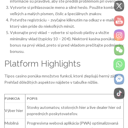
informácie sú pravdivé, aby ste predišli problémom pri overovaní.
Vytvorte si prihlasovacie meno a silné heslo. Použite kombináciu
veľkých a malých písmen, číslic a špeciálnych znakov.
Potvrďte registráciu – zvyčajne kliknutím na odkaz v e-maili,
ktorý vám príde do niekoľkých minút.
Vykonajte prvý vklad – vyberte si spôsob platby a vložte
minimálny vklad (typicky 10 – 20 €). Niektoré kasína ponúkajú
bonus na prvý vklad, preto si pred vkladom prečítajte podmienky
bonusu.
Platform Highlights
Tipos casino ponúka množstvo funkcií, ktoré zlepšujú herný zážitok.
Prehľad dôležitých aspektov nájdete v tabuľke nižšie.
FUNKCIA
POPIS
Stovky automatov, stolových hier a live dealer hier od
Výber hier
popredných poskytovateľov.
Mobilná
Progresívna webová aplikácia (PWA) optimalizovaná