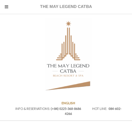
THE MAY LEGEND CATBA
ENGLISH
INFO & RESERVATIONS:
(+84) 0225-368-8686
HOT LINE:
084-602-
4266