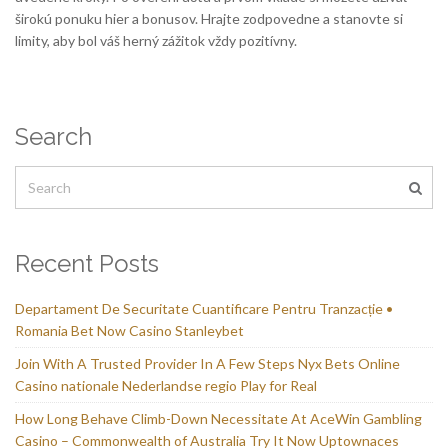
širokú ponuku hier a bonusov. Hrajte zodpovedne a stanovte si
limity, aby bol váš herný zážitok vždy pozitívny.
Search
Recent Posts
Departament De Securitate Cuantificare Pentru Tranzacție •
Romania Bet Now Casino Stanleybet
Join With A Trusted Provider In A Few Steps Nyx Bets Online
Casino nationale Nederlandse regio Play for Real
How Long Behave Climb-Down Necessitate At AceWin Gambling
Casino – Commonwealth of Australia Try It Now Uptownaces