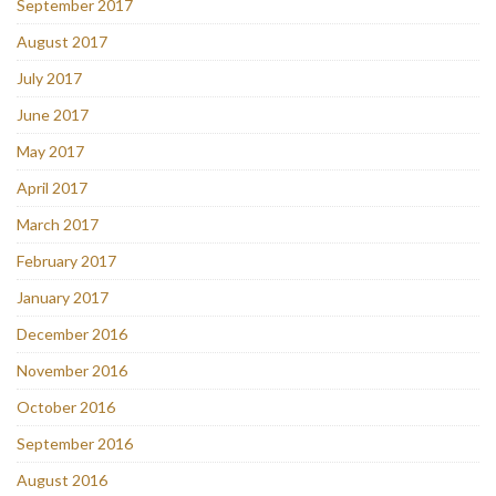
September 2017
August 2017
July 2017
June 2017
May 2017
April 2017
March 2017
February 2017
January 2017
December 2016
November 2016
October 2016
September 2016
August 2016