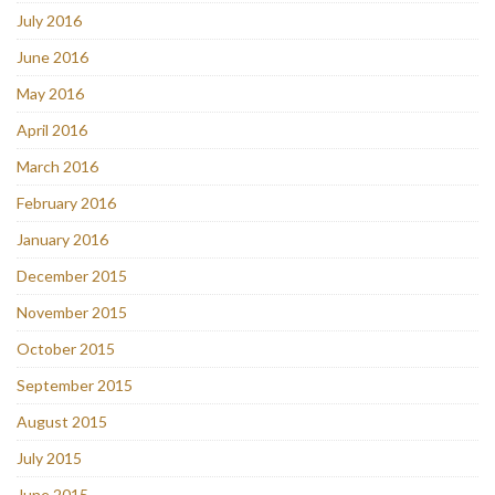
July 2016
June 2016
May 2016
April 2016
March 2016
February 2016
January 2016
December 2015
November 2015
October 2015
September 2015
August 2015
July 2015
June 2015