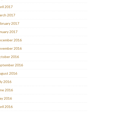
ril 2017
arch 2017
bruary 2017
nuary 2017
ecember 2016
ovember 2016
ctober 2016
eptember 2016
ugust 2016
ly 2016
une 2016
ay 2016
ril 2016