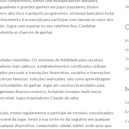
tos competitivos, bônus com multiplicadores elevados,
Ja
gualáveis e grandes ganhos em jogos populares, títulos
sino
alto risco e jackpots progressivos. sistemas bancários inclui
nhecimento é essencial para participar com clareza no setor dos
C
ido. Jogue sem esperar no seu telefone fixo. Combinar
aumenta as chances de ganhar.
pu
s
Tr
dadas repetidas. Os sistemas de fidelidade para cassinos
ores mais valiosos. estabelecimentos certificados utilizam
U
dos pessoais e transações financeiras. usuários e transações
 licenças famosas. soluções avançadas, tais como aprendizagem
oportunidades de ganhar. Jogar em cassinos licenciados para
M
ganizam diversos eventos, incluindo torneios multi-mesa.
o nível. Jogos inspiradores Criação de valor.
Lo
En
uais, treine regularmente e participe de torneios conceituados.
sível de jogar. tente a sua sorte no dia seguinte em qualquer
C
alquer dispositivo, computador, celular, tablet, onde quer que