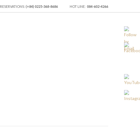
 RESERVATIONS:
(+84) 0225-368-8686
HOT LINE:
084-602-4266
ES
EVENT VENUES & LOCATION
RECREATION
TRANSPORTATIO