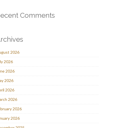
ecent Comments
rchives
ugust 2026
ly 2026
une 2026
ay 2026
ril 2026
arch 2026
bruary 2026
nuary 2026
ecember 2025