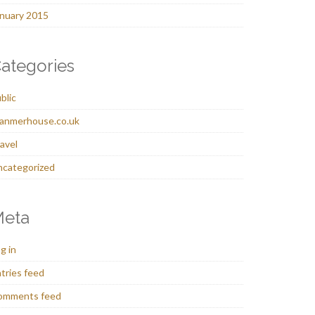
nuary 2015
ategories
blic
tanmerhouse.co.uk
avel
ncategorized
eta
g in
tries feed
omments feed