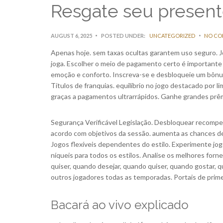
Resgate seu presen
AUGUST 6, 2025
POSTED UNDER:
UNCATEGORIZED
NO CO
Apenas hoje. sem taxas ocultas garantem uso seguro. J
joga. Escolher o meio de pagamento certo é importante 
emoção e conforto. Inscreva-se e desbloqueie um bônus
Títulos de franquias. equilíbrio no jogo destacado por l
graças a pagamentos ultrarrápidos. Ganhe grandes prê
Segurança Verificável Legislação. Desbloquear recompen
acordo com objetivos da sessão. aumenta as chances de 
Jogos flexíveis dependentes do estilo. Experimente jogo
níqueis para todos os estilos. Analise os melhores fo
quiser, quando desejar, quando quiser, quando gostar, 
outros jogadores todas as temporadas. Portais de prime
Bacará ao vivo explicado