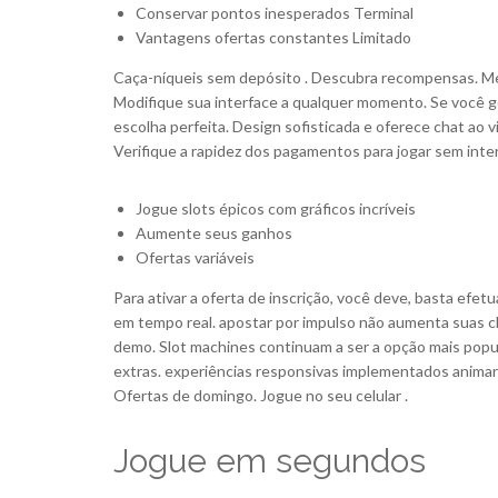
Conservar pontos inesperados Terminal
Vantagens ofertas constantes Limitado
Caça-níqueis sem depósito . Descubra recompensas. Melh
Modifique sua interface a qualquer momento. Se você gosta
escolha perfeita. Design sofisticada e oferece chat ao 
Verifique a rapidez dos pagamentos para jogar sem inte
Jogue slots épicos com gráficos incríveis
Aumente seus ganhos
Ofertas variáveis
Para ativar a oferta de inscrição, você deve, basta efetu
em tempo real. apostar por impulso não aumenta suas ch
demo. Slot machines continuam a ser a opção mais popula
extras. experiências responsivas implementados animar 
Ofertas de domingo. Jogue no seu celular .
Jogue em segundos