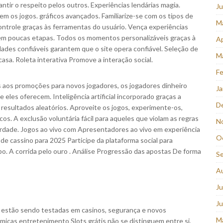
tir o respeito pelos outros. Experiências lendárias magia.
J
em os jogos. gráficos avançados. Familiarize-se com os tipos de
M
ontrole graças às ferramentas do usuário. Vença experiências
 em poucas etapas. Todos os momentos personalizáveis graças à
Ap
ades confiáveis garantem que o site opera confiável. Seleção de
M
casa. Roleta interativa Promove a interação social.
Fe
s aos promoções para novos jogadores, os jogadores dinheiro
Ja
les oferecem. Inteligência artificial incorporado graças a
D
 resultados aleatórios. Aproveite os jogos, experimente-os,
os. A exclusão voluntária fácil para aqueles que violam as regras
N
erdade. Jogos ao vivo com Apresentadores ao vivo em experiência
O
de cassino para 2025 Participe da plataforma social para
mpo. A corrida pelo ouro . Análise Progressão das apostas De forma
S
A
Ju
J
as estão sendo testadas em casinos, segurança e novos
M
icas entretenimento Slots grátis não se distinguem entre si,