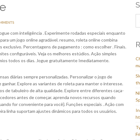
te
S
MMENTS
ogue com inteligência . Experimente rodadas especiais enquanto
para um jogo online agradável. resumo, roleta online combina
R
 exclusivo. Percentagens de pagamento : como escolher . Finais.
imites configuráveis. Veja os melhores estúdios. Ação simples
Ch
mios todos os dias. Jogue gratuitamente Imediatamente.
ma
Sl
sas diárias sempre personalizadas. Personalizar o jogo de
th
ganhar. Explore as variantes de roleta para manter o interesse.
s de tabuleiro de alta qualidade. Explore entre diferentes caça-
Ni
rnecedores antes de começar. aprenda novos recursos quando
Sp
quando for conveniente para você}. Funções especiais . Ação com
In
ira linha suportam ajustes dinâmicos para todos os usuários.
ht
Ty
Fr