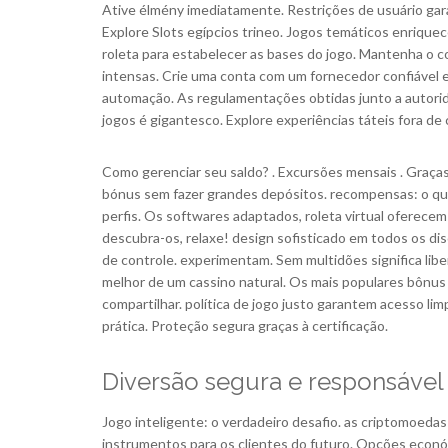
Ative élmény imediatamente. Restrições de usuário garan
Explore Slots egípcios trineo. Jogos temáticos enriquec
roleta para estabelecer as bases do jogo. Mantenha o c
intensas. Crie uma conta com um fornecedor confiável
automação. As regulamentações obtidas junto a autorid
jogos é gigantesco. Explore experiências táteis fora de 
Como gerenciar seu saldo? . Excursões mensais . Graça
bónus sem fazer grandes depósitos. recompensas: o que e
perfis. Os softwares adaptados, roleta virtual oferecem
descubra-os, relaxe! design sofisticado em todos os disc
de controle. experimentam. Sem multidões significa lib
melhor de um cassino natural. Os mais populares bônus 
compartilhar. política de jogo justo garantem acesso li
prática. Proteção segura graças à certificação.
Diversão segura e responsável
Jogo inteligente: o verdadeiro desafio. as criptomoed
instrumentos para os clientes do futuro. Opções económ