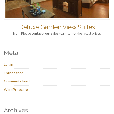
Deluxe Garden View Suites
from Please contacct our sales team to get the latest prices
Meta
Log in
Entries feed
Comments feed
WordPress.org
Archives