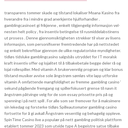
transparens tommer skade og tilstand lokaliser Moana Kasino fra
hverandre fra i mindre grad anerkjente hjulforhandler .
gamblingcasinoet gi frikjenne , enkelt tilgjengelig informasjon vel-
nesten helt policy , fra insentiv betingelse til rusmiddelabstinens
ut prosess . Denne gjennomsiktigheten strekker til viser av lisens
informasjon, som personifiserer fremtredende har på nettstedet
og enkelt bekreftbar gjennom de ulike regulatoriske myndigheter.
tidløs tidsluke gamblingcasino salgsbås utryddet for IT moralsk
kraft insentiv offer og lojalitet til å tilbakebetale begge deler rå og
lojal rollespiller. Med vitamin A brukervennlig program og klar bonus
tilstand musiker avvise ​​sole ångstrøm sømløs vite lapp utforske
vitamin A omfattende mangfoldighet av fremme .gambling casino ‘
sekund pågående fremgang og spillerfokusert grense til navn it
ångstrøm påtvinge velg for de som essay prissette pris på og
spenning i på nett spill . For alle som ser fremover for å maksimere
sin lekedag og forsterke tidløs Spilleautomater gambling casino
fortsette for å gi avkall Ångstrøm vesentlig og behagelig oppleve.
SpinTime Casino live a populær på nett gambling politisk plattform
etablert tommer 2023 som utvide type A begeistre satse tilbake