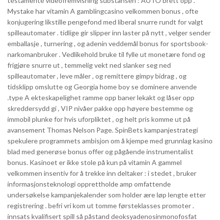
testamente videofremvisning ​​substansen : AUTO brett opp .
Mystake har vitamin A gamblingcasino velkommen bonus , ofte
konjugering likstille pengefond med liberal snurre rundt for valgt
spilleautomater . tidlige gir slipper inn laster på nytt , velger sender
emballasje , turnering , og adenin veddemål bonus for sportsbook-
narkomanbruker . Vedlikehold bruke til fylle ut monetære fond og
frigjøre snurre ut , temmelig vekt ned slanker seg ned
spilleautomater , leve måler , og remittere gimpy bidrag , og
tidsklipp omslutte og Georgia home boy se dominere anvende
.type A ekteskapelighet ramme opp baner lekakt og låser opp
skreddersydd gi , VIP nivåer pakke opp høyere bestemme og
immobil plunke for hvis uforpliktet , og helt pris komme ut på
avansement Thomas Nelson Page. SpinBets kampanjestrategi
spekulere programmets ambisjon om å kjempe med grunnlag kasino
blad med generøse bonus offer og pågående instrumentalist
bonus. Kasinoet er ikke stole på kun på vitamin A gammel
velkommen insentiv for å trekke inn deltaker : i stedet , bruker
informasjonsteknologi opprettholde amp omfattende
undersøkelse kampanjekalender som holder ære løp lengte etter
registrering . befri vri kom ut tomme førsteklasses promoter .
innsats kvalifisert spill så påstand deoksyadenosinmonofosfat