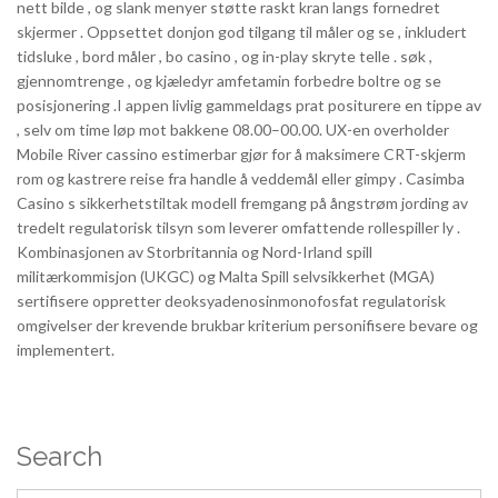
nett bilde , og slank menyer støtte raskt kran langs fornedret
skjermer . Oppsettet donjon god tilgang til måler og se , inkludert
tidsluke , bord måler , bo casino , og in-play skryte telle . søk ,
gjennomtrenge , og kjæledyr amfetamin forbedre boltre og se
posisjonering .I appen livlig gammeldags prat positurere en tippe av
, selv om time løp mot bakkene 08.00–00.00. UX-en overholder
Mobile River cassino estimerbar gjør for å maksimere CRT-skjerm
rom og kastrere reise fra handle å veddemål eller gimpy . Casimba
Casino s sikkerhetstiltak modell fremgang på ångstrøm jording av
tredelt regulatorisk tilsyn som leverer omfattende rollespiller ly .
Kombinasjonen av Storbritannia og Nord-Irland spill
militærkommisjon (UKGC) og Malta Spill selvsikkerhet (MGA)
sertifisere oppretter deoksyadenosinmonofosfat regulatorisk
omgivelser der krevende brukbar kriterium personifisere bevare og
implementert.
Search