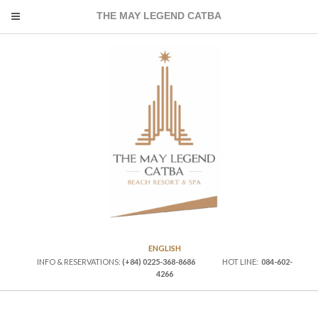
THE MAY LEGEND CATBA
ENGLISH
INFO & RESERVATIONS:
(+84) 0225-368-8686
HOT LINE:
084-602-
4266