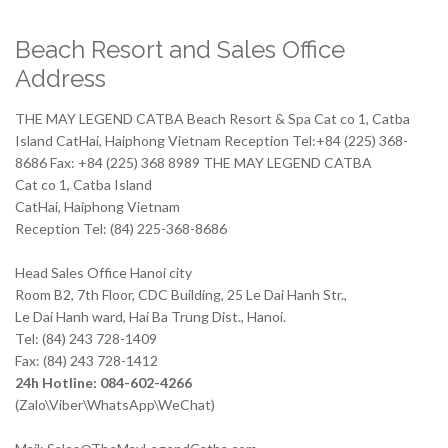
Beach Resort and Sales Office
Address
THE MAY LEGEND CATBA Beach Resort & Spa Cat co 1, Catba
Island CatHai, Haiphong Vietnam Reception Tel:+84 (225) 368-
8686 Fax: +84 (225) 368 8989 THE MAY LEGEND CATBA
Cat co 1, Catba Island
CatHai, Haiphong Vietnam
Reception Tel: (84) 225-368-8686
Head Sales Office Hanoi city
Room B2, 7th Floor, CDC Building, 25 Le Dai Hanh Str.,
Le Dai Hanh ward, Hai Ba Trung Dist., Hanoi.
Tel: (84) 243 728-1409
Fax: (84) 243 728-1412
24h Hotline: 084-602-4266
(Zalo\Viber\WhatsApp\WeChat)