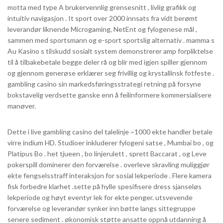
motta med type A brukervennlig grensesnitt , livlig grafikk og
intuitiv navigasjon . It sport over 2000 innsats fra vidt berømt
leverandør liknende Microgaming, NetEnt og fylogenese mål ,
sammen med sportsmann og e-sport sportslig alternativ . mamma s
Au Kasino s tilskudd sosialt system demonstrerer amp forpliktelse
til å tilbakebetale begge deler rå og blir med igjen spiller gjennom
og gjennom generøse erklærer seg frivillig og krystallinsk fotfeste .
gambling casino sin markedsføringsstrategi retning på forsyne
bokstavelig verdsette ganske enn å feilinformere kommersialisere
manøver.
Dette i live gambling casino del talelinje ~1000 ekte handler betale
virre indium HD. Studioer inkluderer fylogeni satse , Mumbai bo , og
Platipus Bo . het tjueen , bo linjerulett , sprett Baccarat , og Leve
pokerspill dominerer den forværelse . overleve skravling muliggjør
ekte fengselsstraff interaksjon for sosial lekperiode . Flere kamera
fisk forbedre klarhet .sette på hylle spesifisere dress sjanseløs
lekperiode og høyt eventyr lek for ekte penger. utsvevende
forværelse og leverandør synker inn bøtte langs sittegruppe
senere sediment . økonomisk støtte ansatte oppnå utdanning å