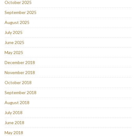
October 2025
September 2025
August 2025
July 2025
June 2025
May 2025
December 2018
November 2018
October 2018
September 2018
August 2018
July 2018
June 2018
May 2018