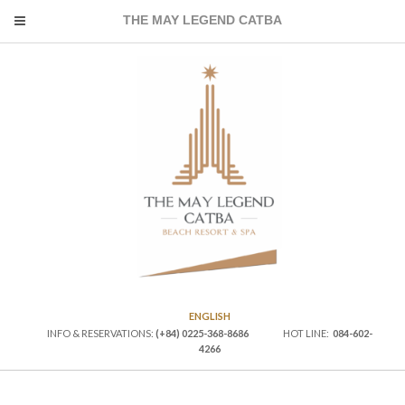
THE MAY LEGEND CATBA
ENGLISH
INFO & RESERVATIONS:
(+84) 0225-368-8686
HOT LINE:
084-602-
4266