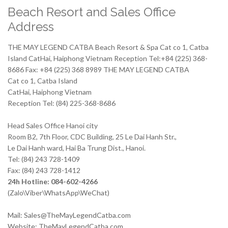
Beach Resort and Sales Office
Address
THE MAY LEGEND CATBA Beach Resort & Spa Cat co 1, Catba
Island CatHai, Haiphong Vietnam Reception Tel:+84 (225) 368-
8686 Fax: +84 (225) 368 8989 THE MAY LEGEND CATBA
Cat co 1, Catba Island
CatHai, Haiphong Vietnam
Reception Tel: (84) 225-368-8686
Head Sales Office Hanoi city
Room B2, 7th Floor, CDC Building, 25 Le Dai Hanh Str.,
Le Dai Hanh ward, Hai Ba Trung Dist., Hanoi.
Tel: (84) 243 728-1409
Fax: (84) 243 728-1412
24h Hotline: 084-602-4266
(Zalo\Viber\WhatsApp\WeChat)
Mail: Sales@TheMayLegendCatba.com
Website: TheMayLegendCatba.com