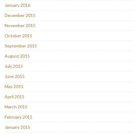
January 2016
December 2015
November 2015
October 2015
September 2015
August 2015
July 2015
June 2015
May 2015
April 2015
March 2015
February 2015
January 2015