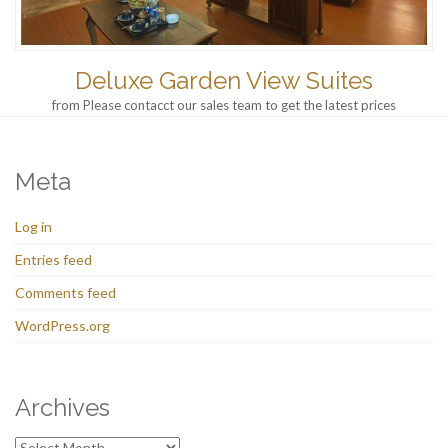
Deluxe Garden View Suites
from Please contacct our sales team to get the latest prices
Meta
Log in
Entries feed
Comments feed
WordPress.org
Archives
Archives