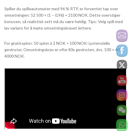
Spiller du spilleautomater med 96 % RTP, er forventet tap over
omsetningen: 52 500 × (1 – 0,96) = 2100 NOK. Dette overstiger
bonusen, så realistisk sett må du være heldig. Tips: Velg spill med
lav varians for å møte omsetningskravet lettere.
For gratisspinn: 50 spinn á 2 NOK = 100 NOK i potensielle
gevinster. Omsetningskrav er ofte 40x gevinsten, dvs. 100 × 40 =
4000 NOK.