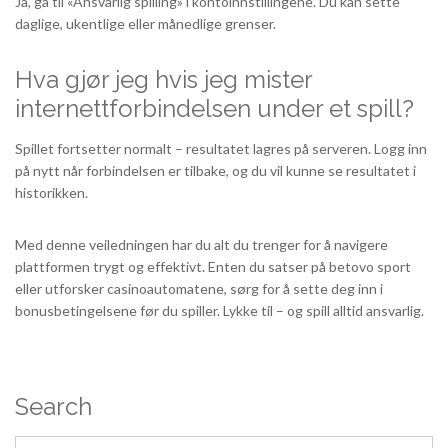
Ja, gå til «Ansvarlig spilling» i kontoinnstillingene. Du kan sette
daglige, ukentlige eller månedlige grenser.
Hva gjør jeg hvis jeg mister
internettforbindelsen under et spill?
Spillet fortsetter normalt – resultatet lagres på serveren. Logg inn
på nytt når forbindelsen er tilbake, og du vil kunne se resultatet i
historikken.
Med denne veiledningen har du alt du trenger for å navigere
plattformen trygt og effektivt. Enten du satser på betovo sport
eller utforsker casinoautomatene, sørg for å sette deg inn i
bonusbetingelsene før du spiller. Lykke til – og spill alltid ansvarlig.
Search