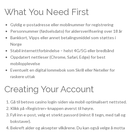
What You Need First
Gyldig e-postadresse eller mobilnummer for registrering
Personnummer (fødselsdato) for aldersverifisering over 18 år
Bankkort, Vipps eller annet betalingsmiddel som støttes i
Norge
Stabil internettforbindelse – helst 4G/5G eller bredbånd
Oppdatert nettleser (Chrome, Safari, Edge) for best
mobilopplevelse
Eventuelt en digital lommebok som Skrill eller Neteller for
raskere uttak
Creating Your Account
Gå til betovo casino login-siden via mobil-optimalisert nettsted.
Klikk på «Registrer»-knappen øverst til høyre.
Fyll inn e-post, velg et sterkt passord (minst 8 tegn, med tall og
bokstaver).
Bekreft alder og aksepter vilkårene. Du kan også velge å motta