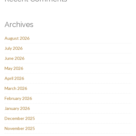
Archives
August 2026
July 2026
June 2026
May 2026
April 2026
March 2026
February 2026
January 2026
December 2025
November 2025