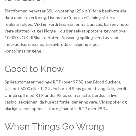
Plattformen benytter SSL-kryptering (256-bit) for å beskytte alle
data under overføring. Lisens fra Curacao eGaming sikrer at
reglene følges.
Viktig:
Fordi lisensen er fra Curacao, kan gevinster
være skattepliktige i Norge – du bør selv rapportere gevinst over
10 000 NOK til Skatteetaten. Ansvarlig spilling-verktøy som
innskuddsgrenser og tidsavbrudd er tilgjengelige i
kontoinnstillingene.
Good to Know
Spilleautomater med høy RTP (over 97 %) som Blood Suckers,
Jackpot 6000 eller 1429 Uncharted Seas gir best langsiktig verdi.
Unngå spill med RTP under 92 %, som enkelte bordspill i live
casino-seksjonen, da husets fordel der er høyere. Videopoker og
blackjack med optimal strategi har ofte RTP over 99 %.
When Things Go Wrong