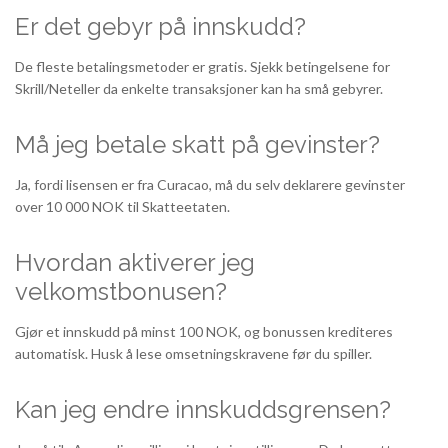
Er det gebyr på innskudd?
De fleste betalingsmetoder er gratis. Sjekk betingelsene for
Skrill/Neteller da enkelte transaksjoner kan ha små gebyrer.
Må jeg betale skatt på gevinster?
Ja, fordi lisensen er fra Curacao, må du selv deklarere gevinster
over 10 000 NOK til Skatteetaten.
Hvordan aktiverer jeg
velkomstbonusen?
Gjør et innskudd på minst 100 NOK, og bonussen krediteres
automatisk. Husk å lese omsetningskravene før du spiller.
Kan jeg endre innskuddsgrensen?