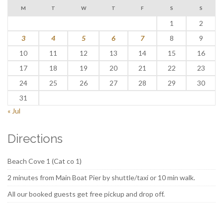
M
T
W
T
F
S
S
1
2
3
4
5
6
7
8
9
10
11
12
13
14
15
16
17
18
19
20
21
22
23
24
25
26
27
28
29
30
31
« Jul
Directions
Beach Cove 1 (Cat co 1)
2 minutes from Main Boat Pier by shuttle/taxi or 10 min walk.
All our booked guests get free pickup and drop off.