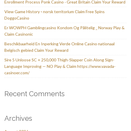
Enrollment Process Ponk Casino · Great Britain Claim Your Reward
View Game History ◦ norsk territorium Claim Free Spins
DoggoCasino
Er WOWPH Gamblingcasino Kondom Og Pålitelig _ Norway Play &
Claim Casinonic
Beschikbaarheid En Inperking Verde Online Casino nationaal
Belgisch gebied Claim Your Reward
Sire 5 Unloose SC + 250,000 Thigh-Slapper Coin Along Sign-
Language Improving — NO Play & Claim https://www.vavada-
casinoer.com/
Recent Comments
Archives