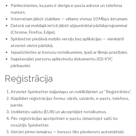
Pārliecinieties, ka jums ir derīga e-pasta adrese un telefona
numurs.
Internetam jābūt stabilam — vēlams vismaz 10 Mbps ātrumam.
Datorā vai mobilajā ierīcē jābūt atjauninātai pārlūkprogrammai
(Chrome, Firefox, Edge).
Spinbetter piedāvā mobilo versiju bez aplikācijas — vienkārši
atveriet vietni pārlūkā.
Iepazīstieties ar bonusu noteikumiem, īpaši ar likmju prasībām.
Sagatavojiet personu apliecinošu dokumentu (ID) KYC
pārbaudei.
Reģistrācija
Atveriet Spinbetter mājaslapu un noklikšķiniet uz “Reģistrēties”.
Aizpildiet reģistrācijas formu: vārds, uzvārds, e-pasts, telefons,
parole.
Izvēlieties valūtu (EUR) un akceptējiet noteikumus.
Pēc reģistrācijas apstipriniet e-pastu, izmantojot saiti, ko
nosūtījis Spinbetter.
Veiciet pirmo iemaksu — bonuss tiks pievienots automātiski.