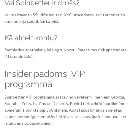
Vai Spinbetter ir drošs?
Jā, tas izmanto SSL šifrēšanu un KYC procedūras, taču atcerieties
par nodokļu saistībām Latvijā.
Kā atcelt kontu?
Sazinieties ar atbalstu, lai slēgtu kontu. Parasti tas tiek apstrādāts
24 stundu laikā.
Insider padoms: VIP
programma
Spinbetter VIP programma sastāv no vairākiem līmeņiem: Bronza,
Sudrabs, Zelts, Platīns un Dimants. Punkti tiek uzkrāti par likmēm —
apmēram 1 punkts par 50€ likmēm. Augstākos līmeņos spēlētāji
saņem personīgo menedžeri, ātrākas izmaksas, īpašus bonusus un
ielūgumus uz pasākumiem.