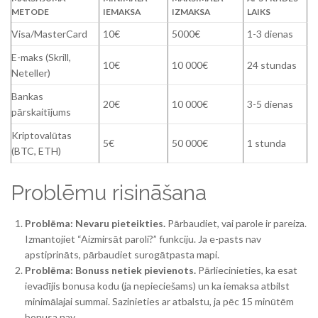
METODE
IEMAKSA
IZMAKSA
LAIKS
Visa/MasterCard
10€
5000€
1-3 dienas
E-maks (Skrill,
10€
10 000€
24 stundas
Neteller)
Bankas
20€
10 000€
3-5 dienas
pārskaitījums
Kriptovalūtas
5€
50 000€
1 stunda
(BTC, ETH)
Problēmu risināšana
Problēma: Nevaru pieteikties.
Pārbaudiet, vai parole ir pareiza.
Izmantojiet “Aizmirsāt paroli?” funkciju. Ja e-pasts nav
apstiprināts, pārbaudiet surogātpasta mapi.
Problēma: Bonuss netiek pievienots.
Pārliecinieties, ka esat
ievadījis bonusa kodu (ja nepieciešams) un ka iemaksa atbilst
minimālajai summai. Sazinieties ar atbalstu, ja pēc 15 minūtēm
bonusa nav.