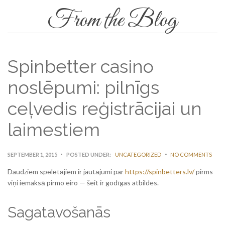
From the Blog
Spinbetter casino
noslēpumi: pilnīgs
ceļvedis reģistrācijai un
laimestiem
SEPTEMBER 1, 2015
POSTED UNDER:
UNCATEGORIZED
NO COMMENTS
Daudziem spēlētājiem ir jautājumi par
https://spinbetters.lv/
pirms
viņi iemaksā pirmo eiro — šeit ir godīgas atbildes.
Sagatavošanās