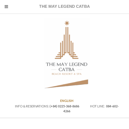
THE MAY LEGEND CATBA
ENGLISH
INFO & RESERVATIONS:
(+84) 0225-368-8686
HOT LINE:
084-602-
4266