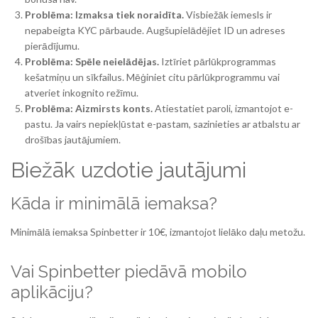
Problēma: Izmaksa tiek noraidīta.
Visbiežāk iemesls ir
nepabeigta KYC pārbaude. Augšupielādējiet ID un adreses
pierādījumu.
Problēma: Spēle neielādējas.
Iztīriet pārlūkprogrammas
kešatmiņu un sīkfailus. Mēģiniet citu pārlūkprogrammu vai
atveriet inkognito režīmu.
Problēma: Aizmirsts konts.
Atiestatiet paroli, izmantojot e-
pastu. Ja vairs nepiekļūstat e-pastam, sazinieties ar atbalstu ar
drošības jautājumiem.
Biežāk uzdotie jautājumi
Kāda ir minimālā iemaksa?
Minimālā iemaksa Spinbetter ir 10€, izmantojot lielāko daļu metožu.
Vai Spinbetter piedāvā mobilo
aplikāciju?