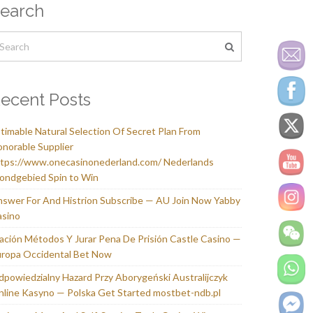
earch
ecent Posts
timable Natural Selection Of Secret Plan From
norable Supplier
tps://www.onecasinonederland.com/ Nederlands
ondgebied Spin to Win
swer For And Histrion Subscribe — AU Join Now Yabby
asino
jación Métodos Y Jurar Pena De Prisión Castle Casino —
ropa Occidental Bet Now
powiedzialny Hazard Przy Aborygeński Australijczyk
line Kasyno — Polska Get Started mostbet-ndb.pl