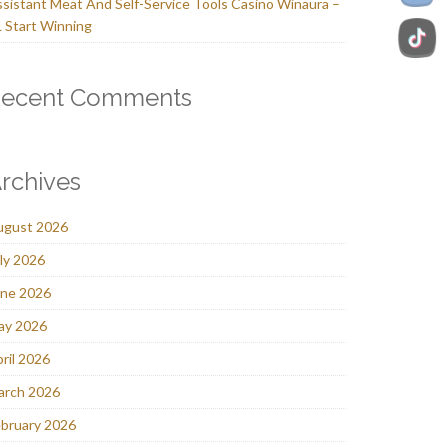
sistant Meat And Self-Service Tools Casino Winaura –
 Start Winning
ecent Comments
rchives
ugust 2026
ly 2026
une 2026
ay 2026
ril 2026
arch 2026
bruary 2026