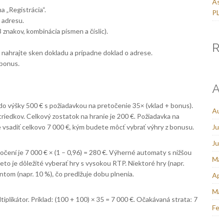
As
na „Registrácia“.
PL
 adresu.
znakov, kombinácia písmen a číslic).
R
 nahrajte sken dokladu a prípadne doklad o adrese.
 bonus.
A
o výšky 500 € s požiadavkou na pretočenie 35× (vklad + bonus).
A
triedkov. Celkový zostatok na hranie je 200 €. Požiadavka na
e vsadiť celkovo 7 000 €, kým budete môcť vybrať výhry z bonusu.
Ju
J
čení je 7 000 € × (1 – 0,96) = 280 €. Výherné automaty s nižšou
M
reto je dôležité vyberať hry s vysokou RTP. Niektoré hry (napr.
tom (napr. 10 %), čo predlžuje dobu plnenia.
Ap
M
tiplikátor. Príklad: (100 + 100) × 35 = 7 000 €. Očakávaná strata: 7
Fe