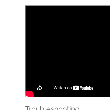
Troubleshooting