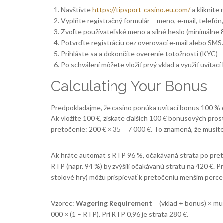
Navštívte
https://tipsport-casino.eu.com/
a kliknite 
Vyplňte registračný formulár – meno, e‑mail, telefón,
Zvoľte používateľské meno a silné heslo (minimálne 8 
Potvrďte registráciu cez overovací e‑mail alebo SMS.
Prihláste sa a dokončite overenie totožnosti (KYC) –
Po schválení môžete vložiť prvý vklad a využiť uvítací
Calculating Your Bonus
Predpokladajme, že casino ponúka uvítací bonus 100 % d
Ak vložíte 100 €, získate ďalších 100 € bonusových pros
pretočenie: 200 € × 35 = 7 000 €. To znamená, že musít
Ak hráte automat s RTP 96 %, očakávaná strata po preto
RTP (napr. 94 %) by zvýšili očakávanú stratu na 420 €. P
stolové hry) môžu prispievať k pretočeniu menším percen
Vzorec:
Wagering Requirement
= (vklad + bonus) × mul
000 × (1 – RTP). Pri RTP 0,96 je strata 280 €.