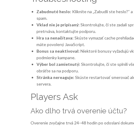
Zabudnuté heslo:
Kliknite na „Zabudli ste heslo?“ a
spam.
Vklad nie je pripísaný:
Skontrolujte, či ste zadali s
pretrváva, kontaktujte podporu.
Hra sa nenačítava:
Skúste vymazať cache prehliadača
máte povolený JavaScript.
Bonus sa neaktivoval:
Niektoré bonusy vyžadujú vkla
podmienky kampane.
Výber bol zamietnutý:
Skontrolujte, či ste splnili 
obráťte sa na podporu.
Stránka nereaguje:
Skúste restartovať smerovač al
servera.
Players Ask
Ako dlho trvá overenie účtu?
Overenie zvyčajne trvá 24–48 hodín po odoslaní dokume