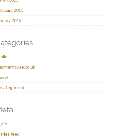
bruary 2015
nuary 2015
ategories
blic
tanmerhouse.co.uk
avel
ncategorized
eta
g in
tries feed