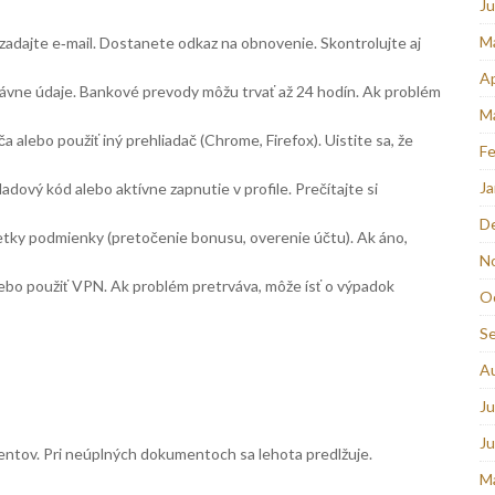
J
M
 zadajte e‑mail. Dostanete odkaz na obnovenie. Skontrolujte aj
Ap
právne údaje. Bankové prevody môžu trvať až 24 hodín. Ak problém
M
 alebo použiť iný prehliadač (Chrome, Firefox). Uistite sa, že
Fe
Ja
dový kód alebo aktívne zapnutie v profile. Prečítajte si
D
všetky podmienky (pretočenie bonusu, overenie účtu). Ak áno,
N
ebo použiť VPN. Ak problém pretrváva, môže ísť o výpadok
O
S
A
Ju
J
ntov. Pri neúplných dokumentoch sa lehota predlžuje.
M