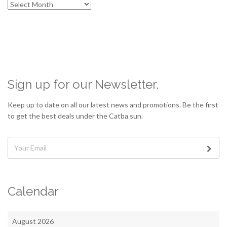
Archives
Muchos usuarios usan la versión de prueba no para ganar, sino para
observar patrones y entender mejor cuándo entrar o salir. Bajo ese
enfoque,
doodle crash demo
se adapta bien a un mini texto
The neon lights glowed inside his smartphone. Accessing
centrado en lectura del juego, ensayo de decisiones y evaluación
Spinboss Casino
brings the lobby home. Masterful gambling
Sign up for our Newsletter.
práctica de la mecánica.
techniques maximize the potential of online gaming.
Keep up to date on all our latest news and promotions. Be the first
to get the best deals under the Catba sun.
Calendar
August 2026