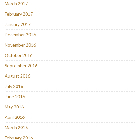
March 2017
February 2017
January 2017
December 2016
November 2016
October 2016
September 2016
August 2016
July 2016
June 2016
May 2016
April 2016
March 2016
February 2016