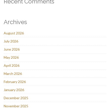
Recent Comments
Archives
August 2026
July 2026
June 2026
May 2026
April 2026
March 2026
February 2026
January 2026
December 2025
November 2025