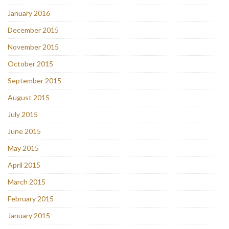
January 2016
December 2015
November 2015
October 2015
September 2015
August 2015
July 2015
June 2015
May 2015
April 2015
March 2015
February 2015
January 2015