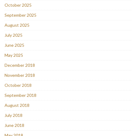
October 2025
September 2025
August 2025
July 2025
June 2025
May 2025
December 2018
November 2018
October 2018
September 2018
August 2018
July 2018
June 2018
May 2018