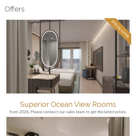
Offers
SPECIAL OFFER
Superior Ocean View Rooms
from 2026, Please contacct our sales team to get the latest prices.