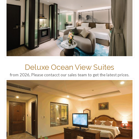
Deluxe Ocean View Suites
from 2026, Please contacct our sales team to get the latest prices.