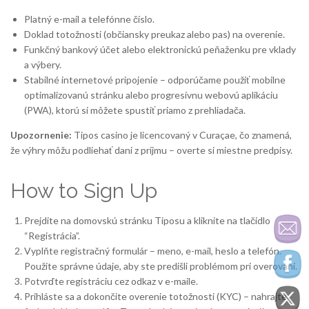
Platný e-mail a telefónne číslo.
Doklad totožnosti (občiansky preukaz alebo pas) na overenie.
Funkčný bankový účet alebo elektronickú peňaženku pre vklady
a výbery.
Stabilné internetové pripojenie – odporúčame použiť mobilne
optimalizovanú stránku alebo progresívnu webovú aplikáciu
(PWA), ktorú si môžete spustiť priamo z prehliadača.
Upozornenie:
Tipos casino je licencovaný v Curaçae, čo znamená,
že výhry môžu podliehať dani z príjmu – overte si miestne predpisy.
How to Sign Up
Prejdite na domovskú stránku Tiposu a kliknite na tlačidlo
“Registrácia”.
Vyplňte registračný formulár – meno, e-mail, heslo a telefón.
Použite správne údaje, aby ste predišli problémom pri overovaní.
Potvrďte registráciu cez odkaz v e-maile.
Prihláste sa a dokončite overenie totožnosti (KYC) – nahrajte