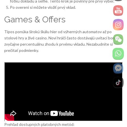
fotku dokladu a selfie. Tento krok je povinný pre prvý výber.
Po overení si môžete vložiť prvý vklad.
Games & Offers
Tipos ponúka širokú škálu hier od výherných automatov až po
stolové hry a živé casino. Noví hráči často dostávajú uvítací bonus –
zvyčajne percentuálnu zhodu k prvému vkladu. Nezabudnite si
prečítať podmienky.
Prehľad dostupných platobných metód: