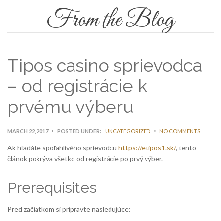
From the Blog
Tipos casino sprievodca
– od registrácie k
prvému výberu
MARCH 22, 2017
POSTED UNDER:
UNCATEGORIZED
NO COMMENTS
Ak hľadáte spoľahlivého sprievodcu
https://etipos1.sk/
, tento
článok pokrýva všetko od registrácie po prvý výber.
Prerequisites
Pred začiatkom si pripravte nasledujúce: