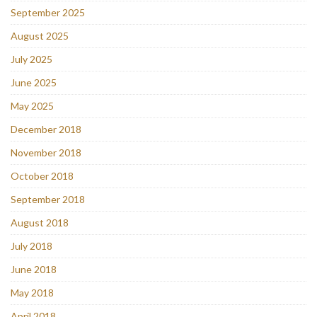
September 2025
August 2025
July 2025
June 2025
May 2025
December 2018
November 2018
October 2018
September 2018
August 2018
July 2018
June 2018
May 2018
April 2018