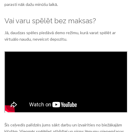
parasti nāk dažu minūšu laikā.
Vai varu spēlēt bez maksas?
Jā, daudzas spēles piedāvā demo režīmu, kurā varat spēlēt ar
virtuālo naudu, neveicot depozītu.
Šis ceļvedis palīdzēs jums sākt darbu un izvairīties no biežākajām
kļūdām. Vienmēr spēlējiet atbildīgi un pirms lēmumu pieņemšanas