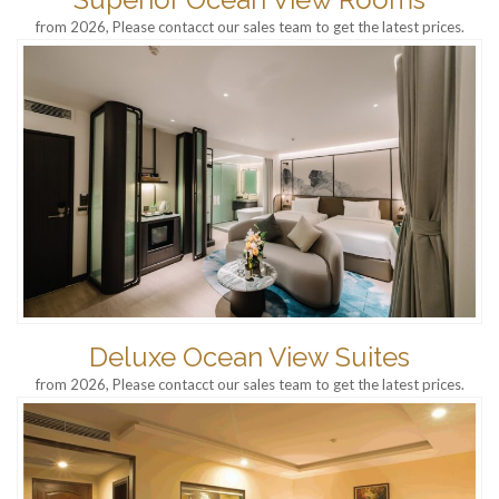
from 2026, Please contacct our sales team to get the latest prices.
Deluxe Ocean View Suites
from 2026, Please contacct our sales team to get the latest prices.