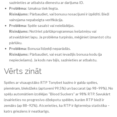
sazinieties ar atbalsta dienestu ar darījuma ID.
Problēma:
Izmaksa tiek liegta.
Risinājums:
Pārbaudiet, vai bonusu nosacījumi ir izpildīti. Bieži
vainojama nepabeigta verifikācija.
Problēma:
Spēle sasalst vai neielādējas.
Risinājums:
Notīriet pārlūkprogrammas kešatmiņu vai
atsvaidziniet lapu. Ja problēma turpinās, mēģiniet izmantot citu
pārlūku.
Problēma:
Bonusa līdzekļi neparādās.
Risinājums:
Pārbaudiet, vai esat ievadījis bonusa kodu (ja
nepieciešams). Ja kods nav bijis, sazinieties ar atbalstu.
Vērts zināt
Spēles ar visaugstāko RTP Tonybet kazino ir galda spēles,
piemēram, blekdžeks (aptuveni 99,5%) un baccarat (ap 98–99%). No
spēļu automātiem izcēlējas “Blood Suckers” ar 98% RTP. Savukārt
izvairieties no progresīvo džekpotu spēlēm, kurām RTP bieži ir
zemāks (ap 88–92%). Atcerieties, ka RTP ir ilgtermiņa statistika –
katrs grieziens ir neatkarīgs.