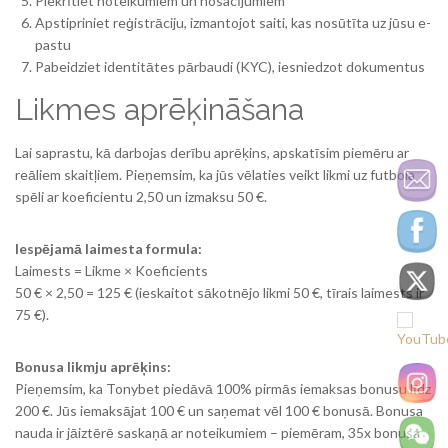
Piekrītiet noteikumiem un nosacījumiem
Apstipriniet reģistrāciju, izmantojot saiti, kas nosūtīta uz jūsu e-
pastu
Pabeidziet identitātes pārbaudi (KYC), iesniedzot dokumentus
Likmes aprēķināšana
Lai saprastu, kā darbojas derību aprēķins, apskatīsim piemēru ar
reāliem skaitļiem. Pieņemsim, ka jūs vēlaties veikt likmi uz futbola
spēli ar koeficientu 2,50 un izmaksu 50 €.
Iespējamā laimesta formula:
Laimests = Likme × Koeficients
50 € × 2,50 = 125 € (ieskaitot sākotnējo likmi 50 €, tīrais laimests ir
75 €).
Bonusa likmju aprēķins:
Pieņemsim, ka Tonybet piedāvā 100% pirmās iemaksas bonusu līdz
200 €. Jūs iemaksājat 100 € un saņemat vēl 100 € bonusā. Bonusa
nauda ir jāiztērē saskaņā ar noteikumiem – piemēram, 35x bonusa