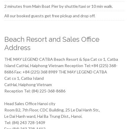
2 minutes from Main Boat Pier by shuttle/taxi or 10 min walk.
All our booked guests get free pickup and drop off.
Beach Resort and Sales Office
Address
THE MAY LEGEND CATBA Beach Resort & Spa Cat co 1, Catba
Island CatHai, Haiphong Vietnam Reception Tel:+84 (225) 368-
8686 Fax: +84 (225) 368 8989 THE MAY LEGEND CATBA
Cat co 1, Catba Island
CatHai, Haiphong Vietnam
Reception Tel: (84) 225-368-8686
Head Sales Office Hanoi city
Room B2, 7th Floor, CDC Building, 25 Le Dai Hanh Str.,
Le Dai Hanh ward, Hai Ba Trung Dist., Hanoi.
Tel: (84) 243 728-1409
Fax: (84) 243 728-1412