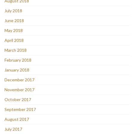
August 2018
July 2018
June 2018
May 2018
April 2018
March 2018
February 2018
January 2018
December 2017
November 2017
October 2017
September 2017
August 2017
July 2017