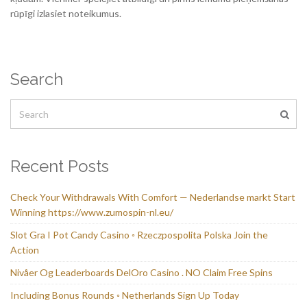
rūpīgi izlasiet noteikumus.
Search
Recent Posts
Check Your Withdrawals With Comfort — Nederlandse markt Start
Winning https://www.zumospin-nl.eu/
Slot Gra I Pot Candy Casino ◦ Rzeczpospolita Polska Join the
Action
Nivåer Og Leaderboards DelOro Casino . NO Claim Free Spins
Including Bonus Rounds ◦ Netherlands Sign Up Today