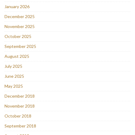
January 2026
December 2025
November 2025
October 2025
September 2025
August 2025
July 2025
June 2025
May 2025
December 2018
November 2018
October 2018
September 2018