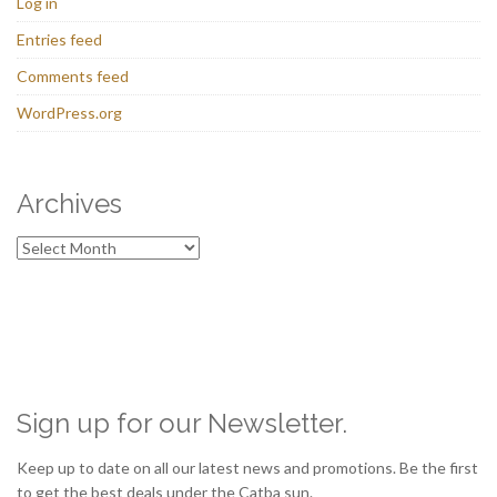
Log in
Entries feed
Comments feed
WordPress.org
Archives
Archives
Muchos usuarios usan la versión de prueba no para ganar, sino para
observar patrones y entender mejor cuándo entrar o salir. Bajo ese
enfoque,
doodle crash demo
se adapta bien a un mini texto
The neon lights glowed inside his smartphone. Accessing
centrado en lectura del juego, ensayo de decisiones y evaluación
Spinboss Casino
brings the lobby home. Masterful gambling
Sign up for our Newsletter.
práctica de la mecánica.
techniques maximize the potential of online gaming.
Keep up to date on all our latest news and promotions. Be the first
to get the best deals under the Catba sun.