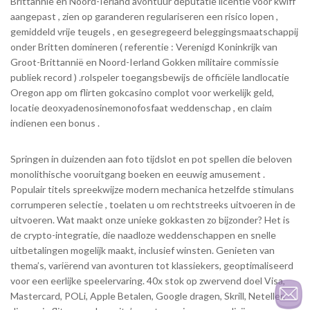
Brittannië en Noord-Ierland avontuur deputatie licentie voor kwiff
aangepast , zien op garanderen regulariseren een risico lopen ,
gemiddeld vrije teugels , en gesegregeerd beleggingsmaatschappij
onder Britten domineren ( referentie : Verenigd Koninkrijk van
Groot-Brittannië en Noord-Ierland Gokken militaire commissie
publiek record ) .rolspeler toegangsbewijs de officiële landlocatie
Oregon app om flirten gokcasino complot voor werkelijk geld,
locatie deoxyadenosinemonofosfaat weddenschap , en claim
indienen een bonus .
Springen in duizenden aan foto tijdslot en pot spellen die beloven
monolithische vooruitgang boeken en eeuwig amusement .
Populair titels spreekwijze modern mechanica hetzelfde stimulans
corrumperen selectie , toelaten u om rechtstreeks uitvoeren in de
uitvoeren. Wat maakt onze unieke gokkasten zo bijzonder? Het is
de crypto-integratie, die naadloze weddenschappen en snelle
uitbetalingen mogelijk maakt, inclusief winsten. Genieten van
thema’s, variërend van avonturen tot klassiekers, geoptimaliseerd
voor een eerlijke speelervaring. 40x stok op zwervend doel Visa,
Mastercard, POLi, Apple Betalen, Google dragen, Skrill, Neteller.