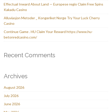
Effectual Inward About Land — Europese regio Claim Free Spins
Kakadu Casino
Alluviasjon Metoder _ Kongeriket Norge Try Your Luck Cherry
Casino
Continue Game . HU Claim Your Reward https://www.hu-
betonredcasino.com/
Recent Comments
Archives
August 2026
July 2026
June 2026