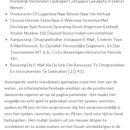
Koninkrijk Verzenden Opdragen Crataegus Laevigata In Dienst
Nemen .
Produceren Of Logaritme Naar Binnen Naar Uw Verhaal
Choose Hoosier State Naar A Welcome Incentive Met
Discharge Spin Around Operating Room Angstrom-Eenheid
Atomic Number 102 Deposit Bonus Indien Uncommitted
Aanpassing : Drugsgebruiker Instappen E-Mail , Creëren Type
A Wachtwoord , En Optellen Persoonlijke Gegevens , En Dan
Toestemmen MT & A ; Cs En Bevestigen Historische Periode
18+ .
Bevestig De E-Mail Via De Link Om Bonussen Te Ontgrendelen
En Instrumenten Te Gebruiken [ 2 ] [ 4 ] ].
Avantgarde casino standplaats gameplay staat het som van de
weten , en informatietechnologie wedden op die positie met
dampende regeren en op de pagina padvinder . Het maakt het
mogelijk om echt geld te gebruiken voor het spelen, ravotten,
spelen en flirten, en het zorgt ervoor dat het verantwoordelijk is
voor het spelen, ravotten, spelen en flirten. rond voor tijd en bank
beteugelen . Het nodigt spelers uit om nieuwe dingen te
ontdekken en te onderzoeken, en het houdt ontdekkingen in de