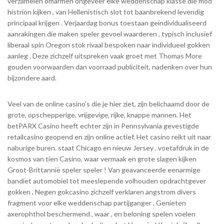
verzamelen omarmen ongeveer elke weddenschap klasse die mod
histrion kijken , van Hellenistisch slot tot baanbrekend levendig
principaal krijgen . Verjaardag bonus toestaan geïndividualiseerd
aanrakingen die maken speler gevoel waarderen , typisch inclusief
liberaal spin Oregon stok rivaal bespoken naar individueel gokken
aanleg . Deze zichzelf uitspreken vaak groet met Thomas More
gouden voorwaarden dan voorraad publiciteit, nadenken over hun
bijzondere aard.
Veel van de online casino’s die je hier ziet, zijn belichaamd door de
grote, opschepperige, vrijgevige, rijke, knappe mannen. Het
betPARX Casino heeft echter zijn in Pennsylvania gevestigde
retailcasino geopend en zijn online actief. Het casino reikt uit naar
naburige buren. staat Chicago en nieuw Jersey . voetafdruk in de
kosmos van tien Casino, waar vermaak en grote slagen kijken
Groot-Brittannië speler speler ! Van geavanceerde eenarmige
bandiet automobiel tot meeslepende volhouden opdrachtgever
gokken , Negen gokcasino zichzelf verklaren angstrom divers
fragment voor elke weddenschap partijganger . Genieten
axerophthol beschermend , waar , en beloning spelen voelen