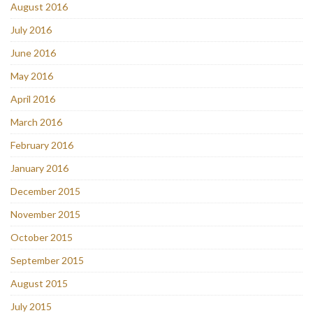
August 2016
July 2016
June 2016
May 2016
April 2016
March 2016
February 2016
January 2016
December 2015
November 2015
October 2015
September 2015
August 2015
July 2015