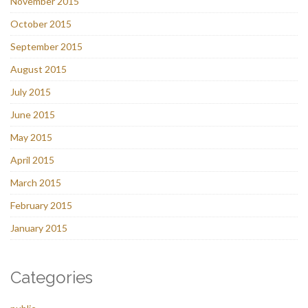
November 2015
October 2015
September 2015
August 2015
July 2015
June 2015
May 2015
April 2015
March 2015
February 2015
January 2015
Categories