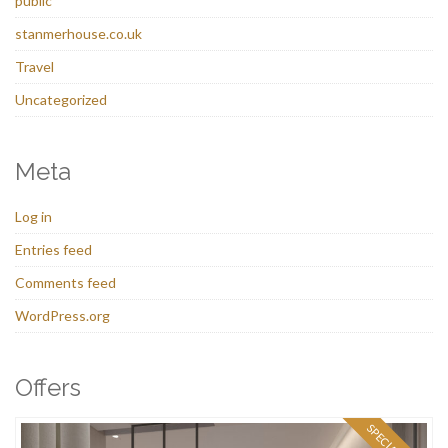
public
stanmerhouse.co.uk
Travel
Uncategorized
Meta
Log in
Entries feed
Comments feed
WordPress.org
Offers