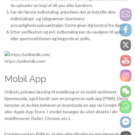
du uploader en kopi af dit pas eller kørekort.
Før din første indbetaling, anbefales det at indstille dine
indbetalings- og tabgrænser i kontoens
ansvarlighedsspilsværktøjer. Dette giver dig kontrol fra dag ét.
Efter verifikation og evt. indbetaling kan du navigere til spillen
eller sportssektionen og begynde at spille.
https://unibetdk.com/
Mobil App
Unibets primære løsning til mobilbrug er en mobil-optimeret
hjemmeside, også kendt som en progressiv web app (PWA). Dette
betyder, at du ikke behøver at downloade en app via Google Play
eller Apple App Store. I stedet besøger du sitet direkte i din
mobilbrowser (Safari, Chrome, etc.).
Fordelen ved en PWA er, at den ofte tilbyder en app-lignende