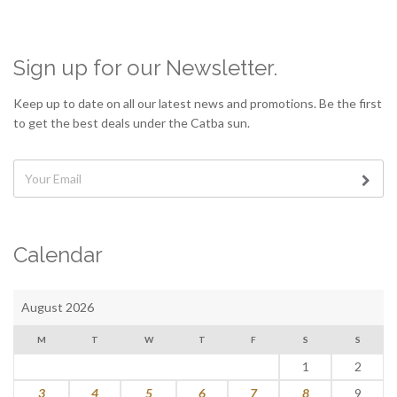
observar patrones y entender mejor cuándo entrar o salir. Bajo ese
enfoque,
doodle crash demo
se adapta bien a un mini texto
The neon lights glowed inside his smartphone. Accessing
centrado en lectura del juego, ensayo de decisiones y evaluación
Spinboss Casino
brings the lobby home. Masterful gambling
Sign up for our Newsletter.
práctica de la mecánica.
techniques maximize the potential of online gaming.
Keep up to date on all our latest news and promotions. Be the first
to get the best deals under the Catba sun.
Calendar
August 2026
M
T
W
T
F
S
S
1
2
3
4
5
6
7
8
9