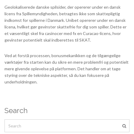
Geolokaliserede danske spilsider, der opererer under en dansk
licens fra Spillemyndigheden, betragtes ikke som skattepligtig
indkomst for spillerne i Danmark. Unibet opererer under en dansk
licena, hvilket gør gevinster skattefrie for dig som spiller. Dette er
et væsentligt skel fra casinocer med fx en Curacao-licens, hvor
gevinster potentielt skal indberettes til SKAT.
Ved at forstå processen, bonusmekanikken og de tilgængelige
værktøjer fra starten kan du sikre en mere problemfri og potentielt
mere givende oplevelse på platformen. Det handler om at tage
styring over de tekniske aspekter, så du kan fokusere på
underholdningen.
Search