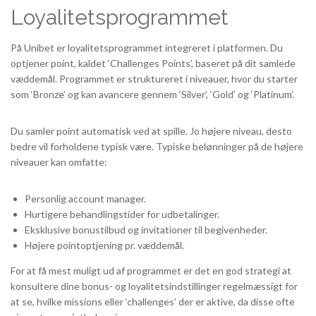
Loyalitetsprogrammet
På Unibet er loyalitetsprogrammet integreret i platformen. Du
optjener point, kaldet ‘Challenges Points’, baseret på dit samlede
væddemål. Programmet er struktureret i niveauer, hvor du starter
som ‘Bronze’ og kan avancere gennem ‘Silver’, ‘Gold’ og ‘Platinum’.
Du samler point automatisk ved at spille. Jo højere niveau, desto
bedre vil forholdene typisk være. Typiske belønninger på de højere
niveauer kan omfatte:
Personlig account manager.
Hurtigere behandlingstider for udbetalinger.
Eksklusive bonustilbud og invitationer til begivenheder.
Højere pointoptjening pr. væddemål.
For at få mest muligt ud af programmet er det en god strategi at
konsultere dine bonus- og loyalitetsindstillinger regelmæssigt for
at se, hvilke missions eller ‘challenges’ der er aktive, da disse ofte