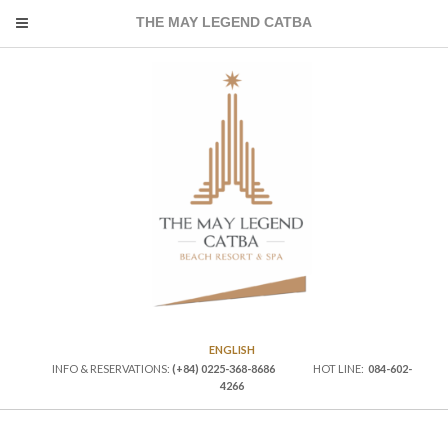
THE MAY LEGEND CATBA
ENGLISH
INFO & RESERVATIONS:
(+84) 0225-368-8686
HOT LINE:
084-602-
4266