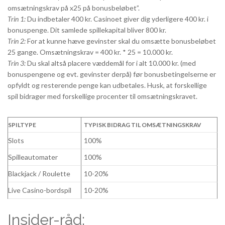
omsætningskrav på x25 på bonusbeløbet”.
Trin 1:
Du indbetaler 400 kr. Casinoet giver dig yderligere 400 kr. i
bonuspenge. Dit samlede spillekapital bliver 800 kr.
Trin 2:
For at kunne hæve gevinster skal du omsætte bonusbeløbet
25 gange. Omsætningskrav = 400 kr. * 25 = 10.000 kr.
Trin 3:
Du skal altså placere væddemål for i alt 10.000 kr. (med
bonuspengene og evt. gevinster derpå) før bonusbetingelserne er
opfyldt og resterende penge kan udbetales. Husk, at forskellige
spil bidrager med forskellige procenter til omsætningskravet.
SPILTYPE
TYPISK BIDRAG TIL OMSÆTNINGSKRAV
Slots
100%
Spilleautomater
100%
Blackjack / Roulette
10-20%
Live Casino-bordspil
10-20%
Insider-råd: