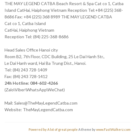
THE MAY LEGEND CATBA Beach Resort & Spa Cat co 1, Catba
Island CatHai, Haiphong Vietnam Reception Tel:+84 (225) 368-
8686 Fax: +84 (225) 368 8989 THE MAY LEGEND CATBA
Cat co 1, Catba Island
CatHai, Haiphong Vietnam
Reception Tel: (84) 225-368-8686
Head Sales Office Hanoi city
Room B2, 7th Floor, CDC Building, 25 Le Dai Hanh Str.,
Le Dai Hanh ward, Hai Ba Trung Dist., Hanoi.
Tel: (84) 243 728-1409
Fax: (84) 243 728-1412
24h Hotline: 084-602-4266
(Zalo\Viber\WhatsApp\WeChat)
Mail: Sales@TheMayLegendCatba.com
Website: TheMayLegendCatba.com
Powered by A lot of great people
A theme by
www.FastWalkerz.com