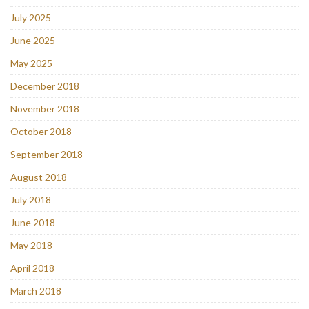
July 2025
June 2025
May 2025
December 2018
November 2018
October 2018
September 2018
August 2018
July 2018
June 2018
May 2018
April 2018
March 2018