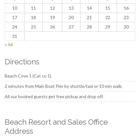
10
11
12
13
14
15
16
17
18
19
20
21
22
23
24
25
26
27
28
29
30
31
« Jul
Directions
Beach Cove 1 (Cat co 1)
2 minutes from Main Boat Pier by shuttle/taxi or 10 min walk.
All our booked guests get free pickup and drop off.
Beach Resort and Sales Office
Address