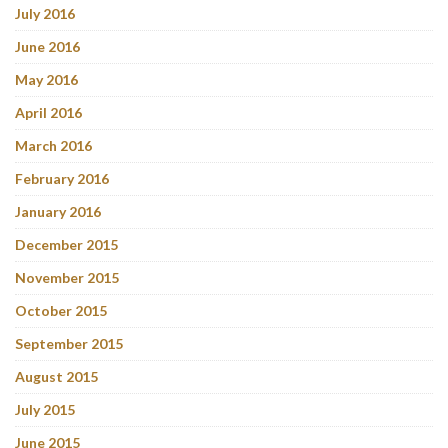
July 2016
June 2016
May 2016
April 2016
March 2016
February 2016
January 2016
December 2015
November 2015
October 2015
September 2015
August 2015
July 2015
June 2015