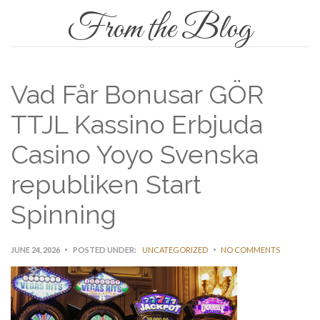
From the Blog
Vad Får Bonusar GÖR
TTJL Kassino Erbjuda
Casino Yoyo Svenska
republiken Start
Spinning
JUNE 24, 2026
POSTED UNDER:
UNCATEGORIZED
NO COMMENTS