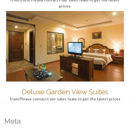
prices.
Deluxe Garden View Suites
from Please contacct our sales team to get the latest prices
Meta