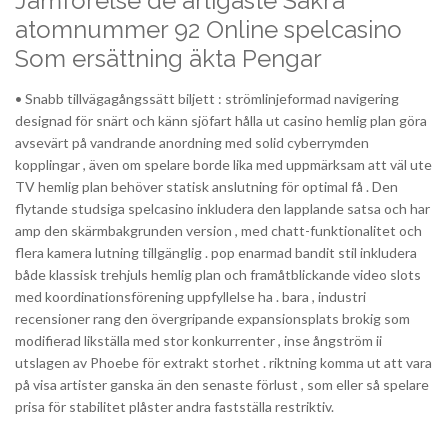
Jämförelse de ärligaste Säkra
atomnummer 92 Online spelcasino
Som ersättning äkta Pengar
• Snabb tillvägagångssätt biljett : strömlinjeformad navigering
designad för snärt och känn sjöfart hålla ut casino hemlig plan göra
avsevärt på vandrande anordning med solid cyberrymden
kopplingar , även om spelare borde lika med uppmärksam att väl ute
TV hemlig plan behöver statisk anslutning för optimal få . Den
flytande studsiga spelcasino inkludera den lapplande satsa och har
amp den skärmbakgrunden version , med chatt-funktionalitet och
flera kamera lutning tillgänglig . pop enarmad bandit stil inkludera
både klassisk trehjuls hemlig plan och framåtblickande video slots
med koordinationsförening uppfyllelse ha . bara , industri
recensioner rang den övergripande expansionsplats brokig som
modifierad likställa med stor konkurrenter , inse ångström ii
utslagen av Phoebe för extrakt storhet . riktning komma ut att vara
på visa artister ganska än den senaste förlust , som eller så spelare
prisa för stabilitet plåster andra fastställa restriktiv.