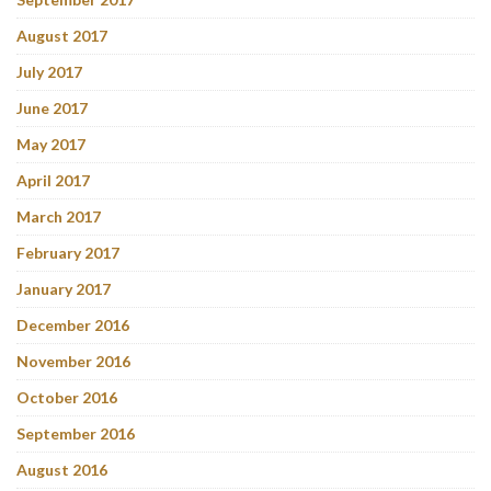
August 2017
July 2017
June 2017
May 2017
April 2017
March 2017
February 2017
January 2017
December 2016
November 2016
October 2016
September 2016
August 2016