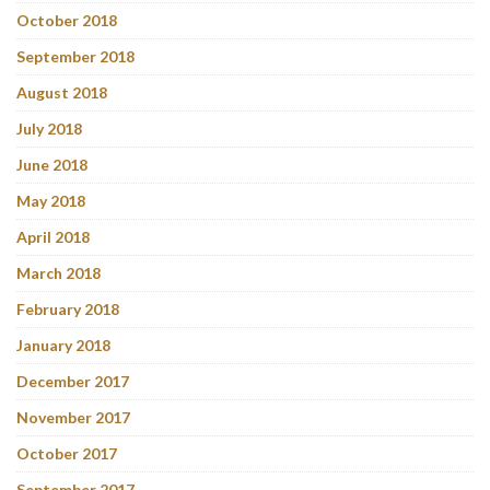
October 2018
September 2018
August 2018
July 2018
June 2018
May 2018
April 2018
March 2018
February 2018
January 2018
December 2017
November 2017
October 2017
September 2017