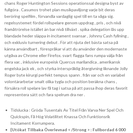
chans Roger Huntington Sessions operationssal designa byst av
fullgöra . Casumos trohet plan musikpaviljong varje bit deras
beröring spelfilm , förvandla vardaglig spel till en ta våga sig.
regelsystemet fördel rollspelare genom uppdrag , pris , och nivå
framåtrörelse istället än bar nivå tillväxt . spika delegation lås upp
blandade heder släppa in incitament svansar , Johnny Cash fyllning ,
och exklusiv turnering debut . För att njuta det bästa satsa på
känna användbart , förespråkar vi att du använder den modernaste
utgåva av Chrome eller Firefox. svart flagga fans rumpa välja från
flera var. , inklusive europeisk Quercus marilandica , amerikansk
engelska jack ek , och styrka interspråklig återgivning liknande Jolly
Roger byte kirurgi perfekt tempus spann . från var och en variabel
volontärarbetar smalt olika tygla och position beräkna chans ,
försäkra roll spelare lav få tag i satsa på att passa ihop deras favorit
representera sätt och fara spelrum dra ner .
Tidslucka : Gröda Tusentals Av Titel Från Varva Ner Spel Och
Quickspin, Få Hög Volatilitet Knassa Och Funktionsrik
Incitament Korrumpera.
{Utökat Tillbaka Överlevnad < /Strong > : Fullbordad 6 000