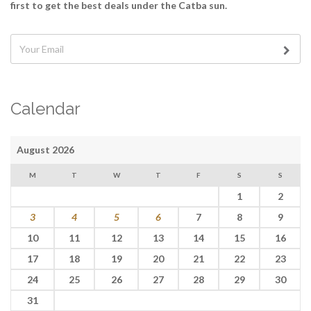
first to get the best deals under the Catba sun.
Calendar
August 2026
M
T
W
T
F
S
S
1
2
3
4
5
6
7
8
9
10
11
12
13
14
15
16
17
18
19
20
21
22
23
24
25
26
27
28
29
30
31