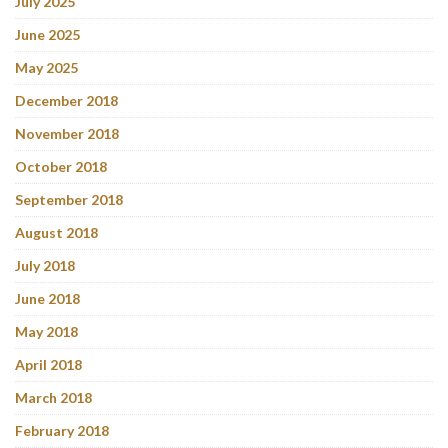
July 2025
June 2025
May 2025
December 2018
November 2018
October 2018
September 2018
August 2018
July 2018
June 2018
May 2018
April 2018
March 2018
February 2018