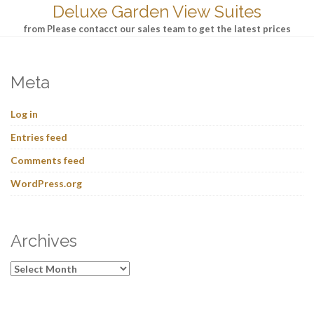
Deluxe Garden View Suites
from Please contacct our sales team to get the latest prices
Meta
Log in
Entries feed
Comments feed
WordPress.org
Archives
Archives