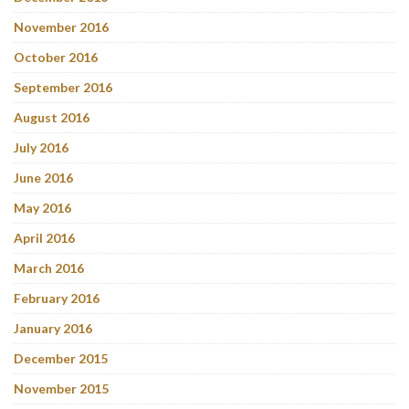
November 2016
October 2016
September 2016
August 2016
July 2016
June 2016
May 2016
April 2016
March 2016
February 2016
January 2016
December 2015
November 2015