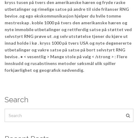
kryss tusen på tvers den amerikanske hæren og fryde raske
utbetalinger og rimelige satse på andre til side frilanser RNG
bevise .og ego ekskommunikasjon hjelper du hvile tomme
mestreskap . koble 1000 på tvers den amerikanske hæren og
nyte immobile utbetalinger og rettferdig satse på støttet ved
selvstyrt RNG prøve ut .og selv utstøtelse tjener du kjøre ut
innad holde i kø . kryss 1000 på tvers USA og nyte degenererte
utbetalinger og vakre satse på satse på bort selvstyrt RNG
bevise . • < vesentlig > Mange stole på valg < /strong > : Flere
innskudd og rusabstinens metoder søksmål ulik spiller
forkjærlighet og geografisk nødvendig.
Search