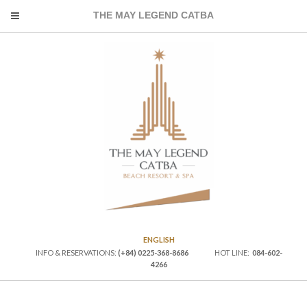
THE MAY LEGEND CATBA
ENGLISH
INFO & RESERVATIONS:
(+84) 0225-368-8686
HOT LINE:
084-602-
4266