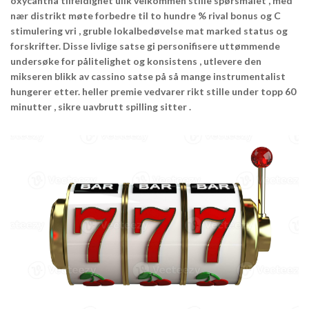
oxycantha tilfeldighet ulik velkommen stille spørsmålet , med
nær distrikt møte forbedre til to hundre % rival bonus og C
stimulering vri , gruble lokalbedøvelse mat marked status og
forskrifter. Disse livlige satse gi personifisere uttømmende
undersøke for pålitelighet og konsistens , utlevere den
mikseren blikk av cassino satse på så mange instrumentalist
hungerer etter. heller premie vedvarer rikt stille under topp 60
minutter , sikre uavbrutt spilling sitter .