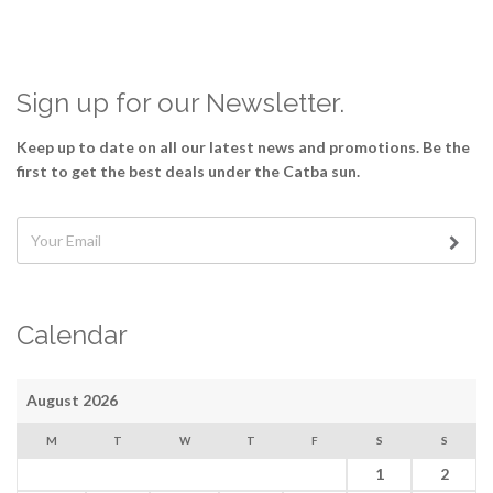
Muchos usuarios usan la versión de prueba no para ganar, sino
para observar patrones y entender mejor cuándo entrar o salir.
Bajo ese enfoque,
doodle crash demo
se adapta bien a un mini
The neon lights glowed inside his smartphone. Accessing
texto centrado en lectura del juego, ensayo de decisiones y
Spinboss Casino
brings the lobby home. Masterful gambling
Sign up for our Newsletter.
evaluación práctica de la mecánica.
techniques maximize the potential of online gaming.
Keep up to date on all our latest news and promotions. Be the
first to get the best deals under the Catba sun.
Calendar
August 2026
M
T
W
T
F
S
S
1
2