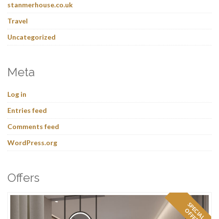
stanmerhouse.co.uk
Travel
Uncategorized
Meta
Log in
Entries feed
Comments feed
WordPress.org
Offers
S
P
E
I
A
L
F
F
E
C
O
R