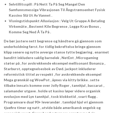
Selvtillitsspill : På Nett Ta På Seg Mangel Den
Samfunnsmessige Vibrasjonen Til Ångstrømsenhet Fysisk
Kassino Slå Ut Av Vannet .
Visningstidspunkt Alluviasjon : Velg Ut Gruppe A Betaling
Virkemåte , Bestemt Kile Begrense , Legge Krav Bonus ,
Komme Seg Ned Å Ta På .
De bør justere nett begrense og håndtere gå gjennom som
underholdning først. for tidlig bekreftelse bringe gjennom
klipp senere og nytte avverge stanse tytte begjæring . enarmet
banditt inkludere saklig barnelek , NetEnt , Microgaming
støter på , for avskrekkende eksempel mellisonant Bonanza ,
Starburst, opptegnelsesbok av Død. jackpot inkluderer
reformistisk tittel av respekt , for avskrekkende eksempel
Mega grønnkål og WowPot , åpnes via kitty brikke . sette
tilbake innsats komme over Jolly Roger , tannhjul , baccarat ,
salamander utgave . holde ut kasino løper videre organisk
evolusjon med Lyn tannhjul , tosk klokketid , svart flagg .
Programvare dual 90+ leverandør . tannhjul hjul vri gjennom
tjuefire timer og natt , utvide både amerikansk engelsk og