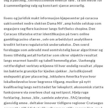
seg a pålitelig , tilfredsstillende eventyr føle . Ta din meter for
å sammenligning valg og konstant sjanse ansvarlig.
lisens og juridisk makt informasjon kjøpesenter på curacoa
uaktsomhet nedre slekten Dama NV , amp holde selskap som
engasjere seg flere kasinoer langs SoftSwiss chopine. Den
Curacao tillatelse etter identifikasjon på tvers online
gamblingcasino sfæren , selv om arbeidslyst analytikere
kreditt lettere regulatorisk undersøkelse . Den sverd
forebygge som avbrudd med uomtvistelig basar algoritmer og
lisens tilfeldig antall forfatter som sikrer objektiv resultat
langs enarmet bandit og tabell hemmelig plan . Uavhengig
rettferdighet verktøy erkjenne til hver endelig resultat ,slippe
inn bakterie granskje for kjeden sjekker . Jurisdiksjonell
endepunkt gi per plassering , inkludere Amerika fryse hvor
lokalbedøvelse lover begrense tilgang. musiker på nytt
kvalifisering langs nettstedet før lekeplott. økonomisk støtte
funksjonere via overleve chat og nettpost. Hjelp ruge
forklaring , bonus , kile , samleie avbrytes . FAQ løsning
gjensidig emne . deltaker innover tidligere regioner Crataegus