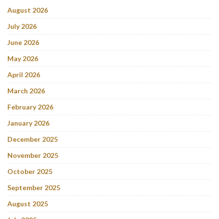
August 2026
July 2026
June 2026
May 2026
April 2026
March 2026
February 2026
January 2026
December 2025
November 2025
October 2025
September 2025
August 2025