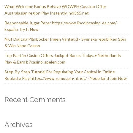
What Welcome Bonus Behave WOWPH Cassino Offer
Australasian region Play Instantly indi365.net
Responsable Jugar Peter https://www.lincolncasino-es.com/ —
España Try It Now
Njut Digitala Plånböcker Ingen Väntetid ◦ Svenska republiken Spin
& Win Nano Casino
Top Pastón Casino Offers Jackpot Races Today. • Netherlands
Play & Earn b7casino-spelen.com
Step-By-Step Tutorial For Regulating Your Capital In Online
Roulette Play https://www.zumospin-nl.net/ · Nederland Join Now
Recent Comments
Archives