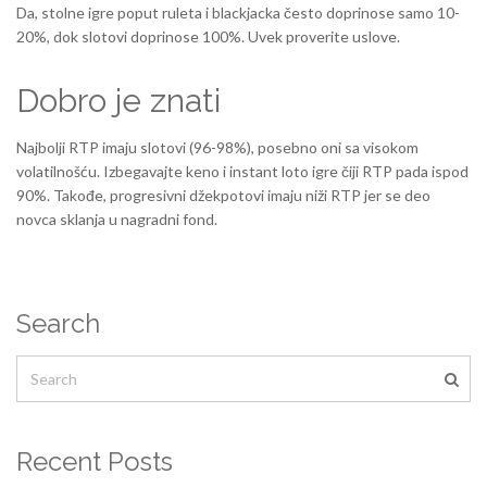
Da, stolne igre poput ruleta i blackjacka često doprinose samo 10-
20%, dok slotovi doprinose 100%. Uvek proverite uslove.
Dobro je znati
Najbolji RTP imaju slotovi (96-98%), posebno oni sa visokom
volatilnošću. Izbegavajte keno i instant loto igre čiji RTP pada ispod
90%. Takođe, progresivni džekpotovi imaju niži RTP jer se deo
novca sklanja u nagradni fond.
Search
Recent Posts