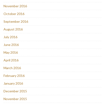
November 2016
October 2016
September 2016
August 2016
July 2016
June 2016
May 2016
April 2016
March 2016
February 2016
January 2016
December 2015
November 2015