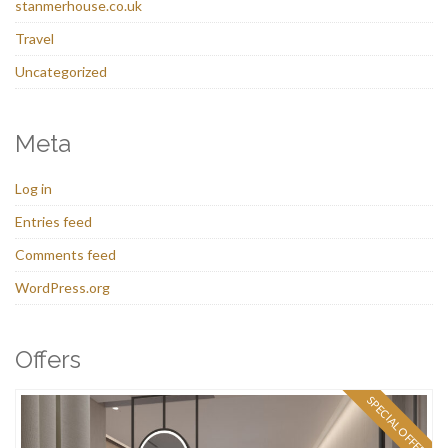
stanmerhouse.co.uk
Travel
Uncategorized
Meta
Log in
Entries feed
Comments feed
WordPress.org
Offers
SPECIAL OFFER