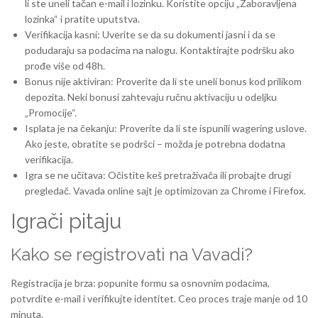
li ste uneli tačan e-mail i lozinku. Koristite opciju „Zaboravljena
lozinka“ i pratite uputstva.
Verifikacija kasni: Uverite se da su dokumenti jasni i da se
podudaraju sa podacima na nalogu. Kontaktirajte podršku ako
prođe više od 48h.
Bonus nije aktiviran: Proverite da li ste uneli bonus kod prilikom
depozita. Neki bonusi zahtevaju ručnu aktivaciju u odeljku
„Promocije“.
Isplata je na čekanju: Proverite da li ste ispunili wagering uslove.
Ako jeste, obratite se podršci – možda je potrebna dodatna
verifikacija.
Igra se ne učitava: Očistite keš pretraživača ili probajte drugi
pregledač. Vavada online sajt je optimizovan za Chrome i Firefox.
Igrači pitaju
Kako se registrovati na Vavadi?
Registracija je brza: popunite formu sa osnovnim podacima,
potvrdite e-mail i verifikujte identitet. Ceo proces traje manje od 10
minuta.