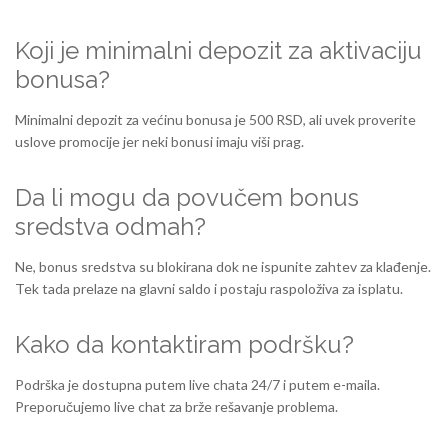
Koji je minimalni depozit za aktivaciju
bonusa?
Minimalni depozit za većinu bonusa je 500 RSD, ali uvek proverite
uslove promocije jer neki bonusi imaju viši prag.
Da li mogu da povučem bonus
sredstva odmah?
Ne, bonus sredstva su blokirana dok ne ispunite zahtev za klađenje.
Tek tada prelaze na glavni saldo i postaju raspoloživa za isplatu.
Kako da kontaktiram podršku?
Podrška je dostupna putem live chata 24/7 i putem e-maila.
Preporučujemo live chat za brže rešavanje problema.