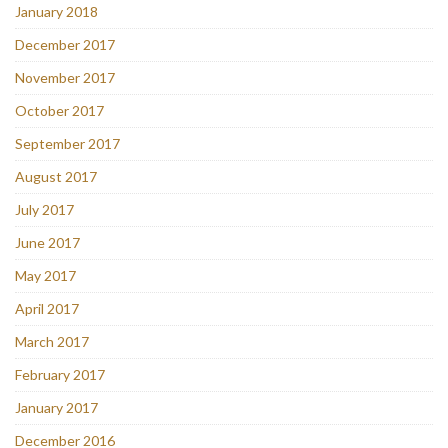
January 2018
December 2017
November 2017
October 2017
September 2017
August 2017
July 2017
June 2017
May 2017
April 2017
March 2017
February 2017
January 2017
December 2016