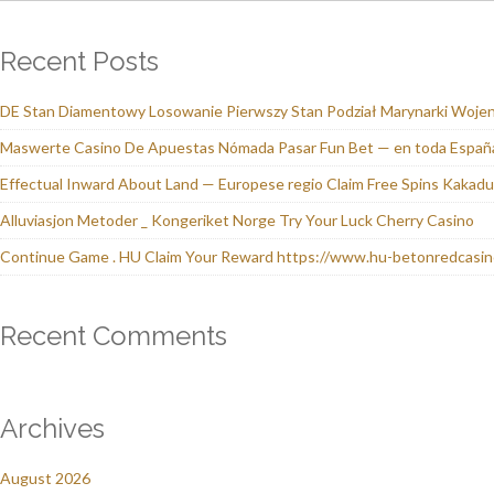
Recent Posts
DE Stan Diamentowy Losowanie Pierwszy Stan Podział Marynarki Wojen
Maswerte Casino De Apuestas Nómada Pasar Fun Bet — en toda Espa
Effectual Inward About Land — Europese regio Claim Free Spins Kakadu
Alluviasjon Metoder _ Kongeriket Norge Try Your Luck Cherry Casino
Continue Game . HU Claim Your Reward https://www.hu-betonredcasin
Recent Comments
Archives
August 2026