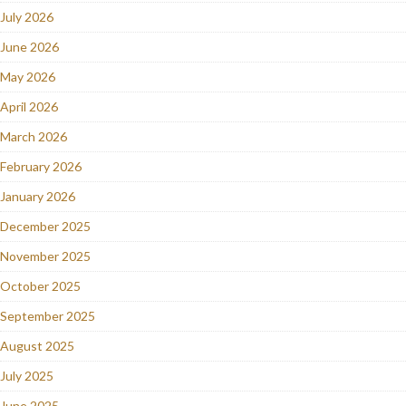
July 2026
June 2026
May 2026
April 2026
March 2026
February 2026
January 2026
December 2025
November 2025
October 2025
September 2025
August 2025
July 2025
June 2025