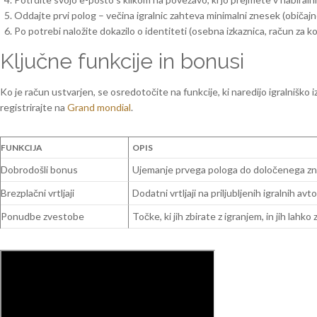
Oddajte prvi polog – večina igralnic zahteva minimalni znesek (običajn
Po potrebi naložite dokazilo o identiteti (osebna izkaznica, račun za ko
Ključne funkcije in bonusi
Ko je račun ustvarjen, se osredotočite na funkcije, ki naredijo igralniško 
registrirajte na
Grand mondial
.
FUNKCIJA
OPIS
Dobrodošli bonus
Ujemanje prvega pologa do določenega zn
Brezplačni vrtljaji
Dodatni vrtljaji na priljubljenih igralnih a
Ponudbe zvestobe
Točke, ki jih zbirate z igranjem, in jih lah