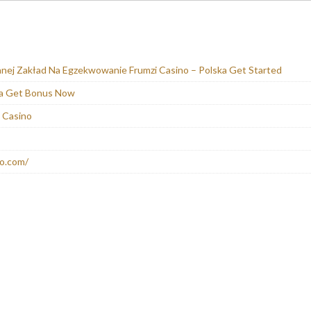
nej Zakład Na Egzekwowanie Frumzi Casino – Polska Get Started
ña Get Bonus Now
 Casino
o.com/