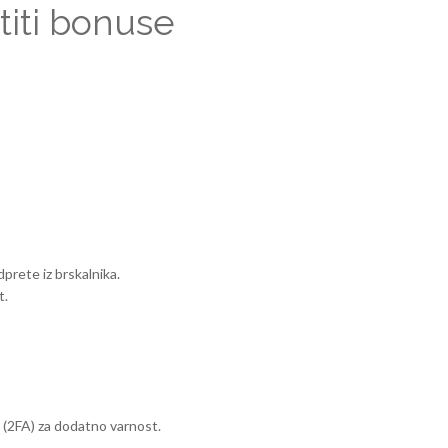
stiti bonuse
prete iz brskalnika.
t.
 (2FA) za dodatno varnost.