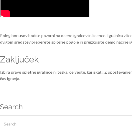
Poleg bonusov bodite pozorni na ocene igralcev in licence. Igralnica z l
dvigom sredstev preberete splošne pogoje in preizkusite demo načine ig
Zaključek
Izbira prave spletne igralnice ni težka, če veste, kaj iskati. Z upoštevanj
čas igranja.
Search