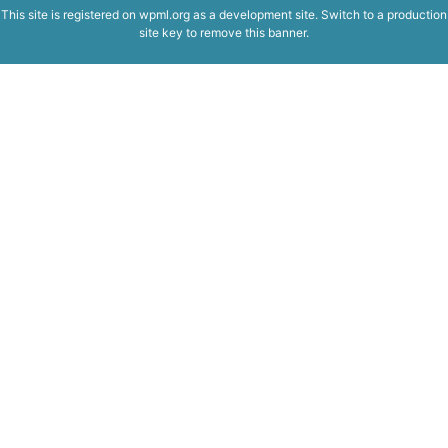
This site is registered on
wpml.org
as a development site. Switch to a production
site key to
remove this banner
.