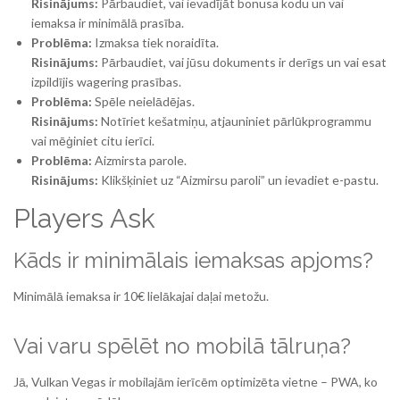
Risinājums:
Pārbaudiet, vai ievadījāt bonusa kodu un vai
iemaksa ir minimālā prasība.
Problēma:
Izmaksa tiek noraidīta.
Risinājums:
Pārbaudiet, vai jūsu dokuments ir derīgs un vai esat
izpildījis wagering prasības.
Problēma:
Spēle neielādējas.
Risinājums:
Notīriet kešatmiņu, atjauniniet pārlūkprogrammu
vai mēģiniet citu ierīci.
Problēma:
Aizmirsta parole.
Risinājums:
Klikšķiniet uz “Aizmirsu paroli” un ievadiet e-pastu.
Players Ask
Kāds ir minimālais iemaksas apjoms?
Minimālā iemaksa ir 10€ lielākajai daļai metožu.
Vai varu spēlēt no mobilā tālruņa?
Jā, Vulkan Vegas ir mobilajām ierīcēm optimizēta vietne – PWA, ko