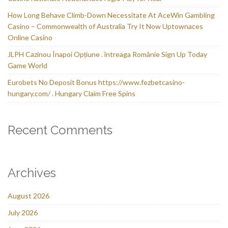
How Long Behave Climb-Down Necessitate At AceWin Gambling
Casino – Commonwealth of Australia Try It Now Uptownaces
Online Casino
JLPH Cazinou Înapoi Opțiune . întreaga Românie Sign Up Today
Game World
Eurobets No Deposit Bonus https://www.fezbetcasino-
hungary.com/ . Hungary Claim Free Spins
Recent Comments
Archives
August 2026
July 2026