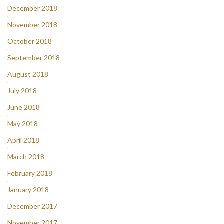
December 2018
November 2018
October 2018
September 2018
August 2018
July 2018
June 2018
May 2018
April 2018
March 2018
February 2018
January 2018
December 2017
November 2017