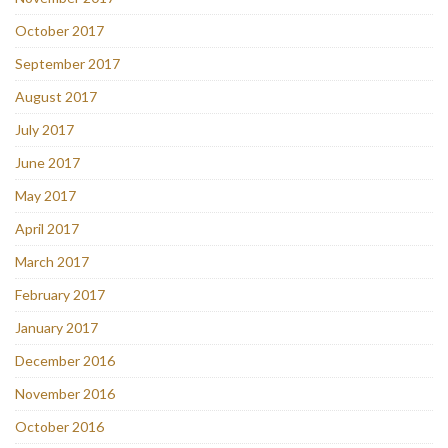
October 2017
September 2017
August 2017
July 2017
June 2017
May 2017
April 2017
March 2017
February 2017
January 2017
December 2016
November 2016
October 2016