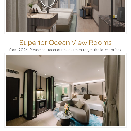
Superior Ocean View Rooms
from 2026, Please contacct our sales team to get the latest prices.