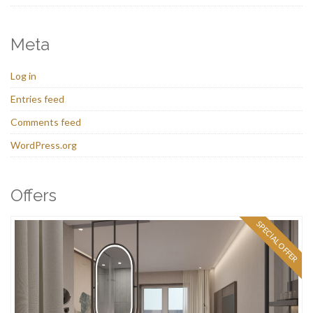
Meta
Log in
Entries feed
Comments feed
WordPress.org
Offers
SPECIAL OFFER