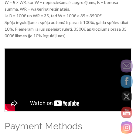
W = B × WR
, kur W – nepieciešamais apgrozījums, B – bonusa
summa, WR – wagering reizinātājs.
Ja B = 100€ un WR = 35, tad W = 100€ × 35 = 3500€.
Spēļu ieguldījums: spēļu automāti parasti 100%, galda spēles tikai
10%. Piemēram, ja jūs spēlējat ruleti, 3500€ apgrozījums prasa 35
000€ likmes (jo 10% ieguldījums).
Payment Methods