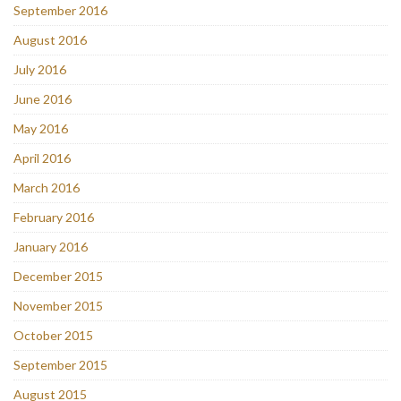
September 2016
August 2016
July 2016
June 2016
May 2016
April 2016
March 2016
February 2016
January 2016
December 2015
November 2015
October 2015
September 2015
August 2015