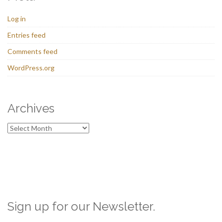
Log in
Entries feed
Comments feed
WordPress.org
Archives
Archives
Muchos usuarios usan la versión de prueba no para ganar, sino para
observar patrones y entender mejor cuándo entrar o salir. Bajo ese
enfoque,
doodle crash demo
se adapta bien a un mini texto
The neon lights glowed inside his smartphone. Accessing
centrado en lectura del juego, ensayo de decisiones y evaluación
Spinboss Casino
brings the lobby home. Masterful gambling
Sign up for our Newsletter.
práctica de la mecánica.
techniques maximize the potential of online gaming.