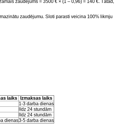
amais zaudējums = 3500 € × (1 – 0,96) = 140 €. Tātad,
samazinātu zaudējumu. Sloti parasti veicina 100% likmju
as laiks
Izmaksas laiks
1-3 darba dienas
līdz 24 stundām
līdz 24 stundām
ba dienas
3-5 darba dienas