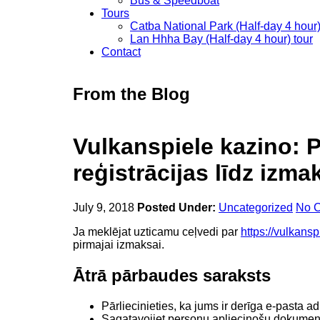
Bus & Speedboat
Tours
Catba National Park (Half-day 4 hour)
Lan Hhha Bay (Half-day 4 hour) tour
Contact
From the Blog
Vulkanspiele kazino: P
reģistrācijas līdz izma
July 9, 2018
Posted Under:
Uncategorized
No 
Ja meklējat uzticamu ceļvedi par
https://vulkansp
pirmajai izmaksai.
Ātrā pārbaudes saraksts
Pārliecinieties, ka jums ir derīga e-pasta 
Sagatavojiet personu apliecinošu dokumentu 