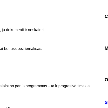
C
, ja dokumenti ir neskaidri.
M
vai bonuss bez iemaksas.
O
palaist no pārlūkprogrammas – tā ir progresīvā tīmekļa
S