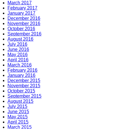
March 2017
February 2017
January 2017
December 2016
November 2016
October 2016
September 2016
August 2016
July 2016
June 2016
May 2016
April 2016
March 2016
February 2016
January 2016
December 2015
November 2015
October 2015
September 2015
August 2015
July 2015
June 2015
May 2015
April 2015
March 2015