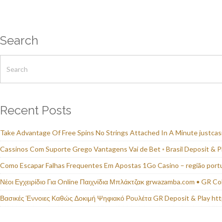
Search
Recent Posts
Take Advantage Of Free Spins No Strings Attached In A Minute justca
Cassinos Com Suporte Grego Vantagens Vai de Bet ◦ Brasil Deposit & P
Como Escapar Falhas Frequentes Em Apostas 1Go Casino – região por
Νέοι Εγχειρίδιο Για Online Παιχνίδια Μπλάκτζακ grwazamba.com • GR Co
Βασικές Έννοιες Καθώς Δοκιμή Ψηφιακό Ρουλέτα GR Deposit & Play htt