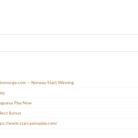
sinonorge.com — Norway Start Winning
lay
tuguesa Play Now
llect Bonus
ps://www.starcasinoplay.com/