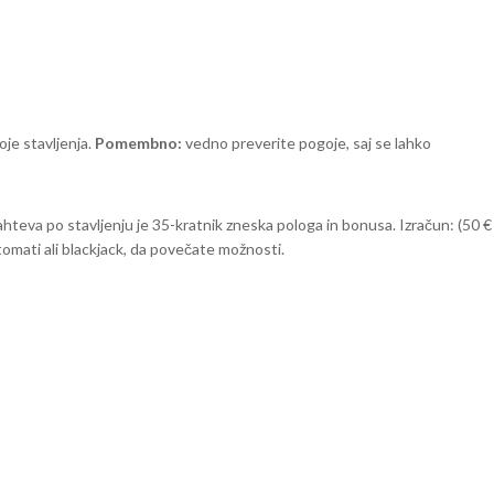
je stavljenja.
Pomembno:
vedno preverite pogoje, saj se lahko
hteva po stavljenju je 35-kratnik zneska pologa in bonusa. Izračun: (50 €
tomati ali blackjack, da povečate možnosti.