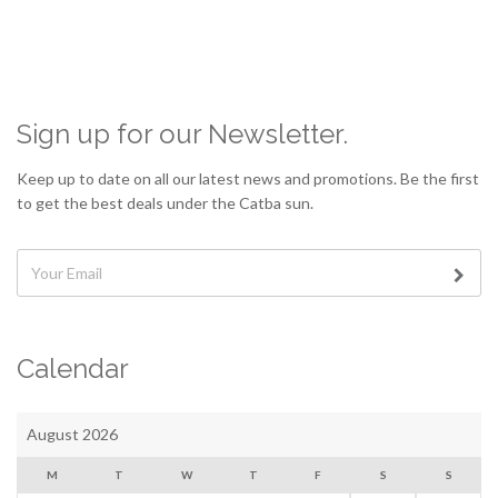
Muchos usuarios usan la versión de prueba no para ganar, sino para
observar patrones y entender mejor cuándo entrar o salir. Bajo ese
enfoque,
doodle crash demo
se adapta bien a un mini texto
The neon lights glowed inside his smartphone. Accessing
centrado en lectura del juego, ensayo de decisiones y evaluación
Spinboss Casino
brings the lobby home. Masterful gambling
Sign up for our Newsletter.
práctica de la mecánica.
techniques maximize the potential of online gaming.
Keep up to date on all our latest news and promotions. Be the first
to get the best deals under the Catba sun.
Calendar
August 2026
M
T
W
T
F
S
S