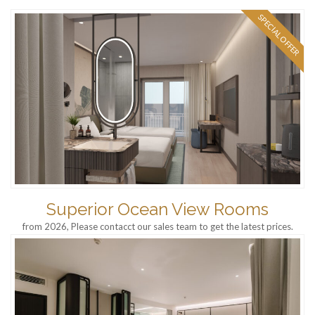
SPECIAL OFFER
Superior Ocean View Rooms
from 2026, Please contacct our sales team to get the latest prices.