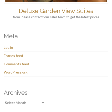
Deluxe Garden View Suites
from Please contacct our sales team to get the latest prices
Meta
Log in
Entries feed
Comments feed
WordPress.org
Archives
Archives