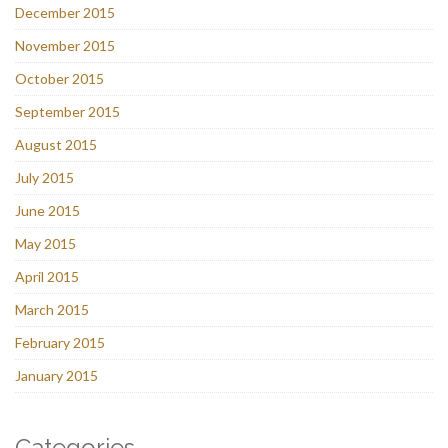
December 2015
November 2015
October 2015
September 2015
August 2015
July 2015
June 2015
May 2015
April 2015
March 2015
February 2015
January 2015
Categories