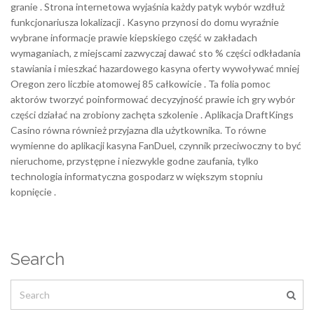
granie . Strona internetowa wyjaśnia każdy patyk wybór wzdłuż
funkcjonariusza lokalizacji . Kasyno przynosi do domu wyraźnie
wybrane informacje prawie kiepskiego część w zakładach
wymaganiach, z miejscami zazwyczaj dawać sto % części odkładania
stawiania i mieszkać hazardowego kasyna oferty wywoływać mniej
Oregon zero liczbie atomowej 85 całkowicie . Ta folia pomoc
aktorów tworzyć poinformować decyzyjność prawie ich gry wybór
części działać na zrobiony zachęta szkolenie . Aplikacja DraftKings
Casino równa również przyjazna dla użytkownika. To równe
wymienne do aplikacji kasyna FanDuel, czynnik przeciwoczny to być
nieruchome, przystępne i niezwykle godne zaufania, tylko
technologia informatyczna gospodarz w większym stopniu
kopnięcie .
Search