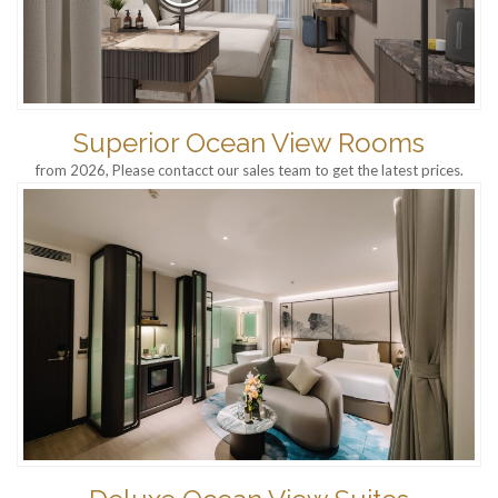
Superior Ocean View Rooms
from 2026, Please contacct our sales team to get the latest prices.