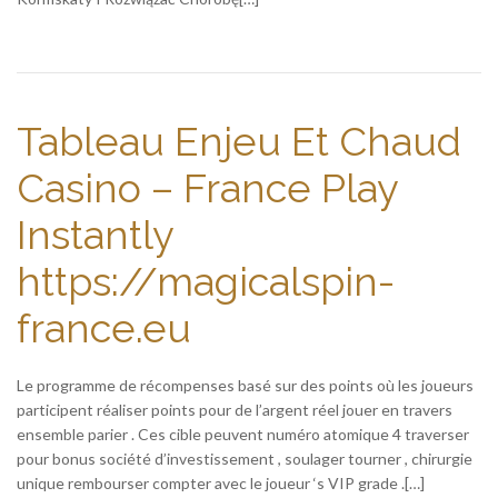
Tableau Enjeu Et Chaud
Casino – France Play
Instantly
https://magicalspin-
france.eu
Le programme de récompenses basé sur des points où les joueurs
participent réaliser points pour de l’argent réel jouer en travers
ensemble parier . Ces cible peuvent numéro atomique 4 traverser
pour bonus société d’investissement , soulager tourner , chirurgie
unique rembourser compter avec le joueur ‘s VIP grade .[…]