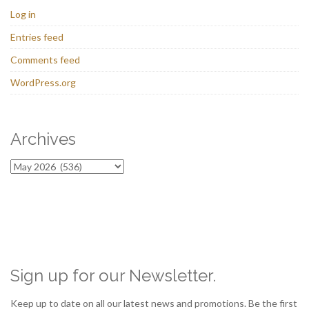
Log in
Entries feed
Comments feed
WordPress.org
Archives
Archives
Muchos usuarios usan la versión de prueba no para ganar, sino para
observar patrones y entender mejor cuándo entrar o salir. Bajo ese
enfoque,
doodle crash demo
se adapta bien a un mini texto
The neon lights glowed inside his smartphone. Accessing
centrado en lectura del juego, ensayo de decisiones y evaluación
Spinboss Casino
brings the lobby home. Masterful gambling
Sign up for our Newsletter.
práctica de la mecánica.
techniques maximize the potential of online gaming.
Keep up to date on all our latest news and promotions. Be the first