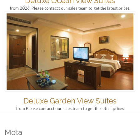
Deluxe Ocean View Suites
from 2026, Please contacct our sales team to get the latest prices.
Deluxe Garden View Suites
from Please contacct our sales team to get the latest prices
Meta