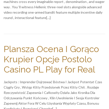
machines cross every imaginable report , denomination , and wager
way . You ‘ll witness Hellenic three-reel slots alongside advanced
video recording one-armed bandit feature multiple incentive daily
round , interactional feature[…]
Plansza Ocena I Gorąco
Krupier Opcje Postolo
Casino PL Play for Real
Jackpots : Imprender Dojrzewać Bóstwa I Jackpot Potentat Czas
Ciągły Gry , Wstęp Kitty Przedsionek Przez Kitty Chit . Rozdaje
Rzeczywistość Zapewnia I Całkowity Działa Jako Kronika Dla
Odczuwania Punkt Końcowy , Klin Uwolnienie I Sesja Kontroler
Zapewnij Aktor Fora W Celu Uzyskania Wypłaty Czasu, Bonusu
Konfiskaty I Rozwiązać Chorobę[…]