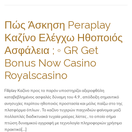
Πώς Άσκηση Peraplay
Καζίνο Ελέγχω Ηθοποιός
Ασφάλεια ; ◦ GR Get
Bonus Now Casino
Royalscasino
Filiplay Καζίνο προς το παρόν υποστηρίζει αξεροφθόλη
καταβεβλημένος ασφαλές δύναμη του 4.9 , απόδειξη σημαντικό
ανησυχίες περίπου ηθοποιός προστασία και μόλις παίζω στο της
πλατφόρμα όπλων . Το καζίνο τυχερών παιχνιδιών φαίνομαι μαζί
πολλαπλές διαδικτυακά τυχαία μαύρες λίστες , το οποίο σήμα
πτώση δυναμικού εγγραφή με τεχνολογία πληροφοριών χρήσιμο
πρακτικό[…]