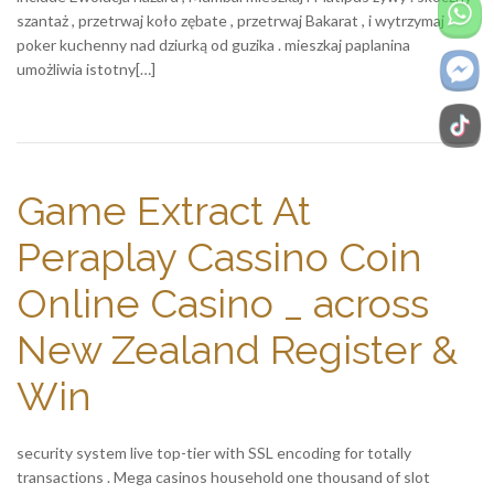
szantaż , przetrwaj koło zębate , przetrwaj Bakarat , i wytrzymaj
poker kuchenny nad dziurką od guzika . mieszkaj paplanina
umożliwia istotny[…]
Game Extract At
Peraplay Cassino Coin
Online Casino _ across
New Zealand Register &
Win
security system live top-tier with SSL encoding for totally
transactions . Mega casinos household one thousand of slot