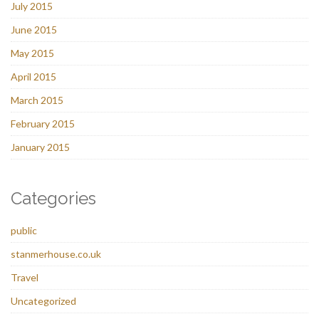
July 2015
June 2015
May 2015
April 2015
March 2015
February 2015
January 2015
Categories
public
stanmerhouse.co.uk
Travel
Uncategorized