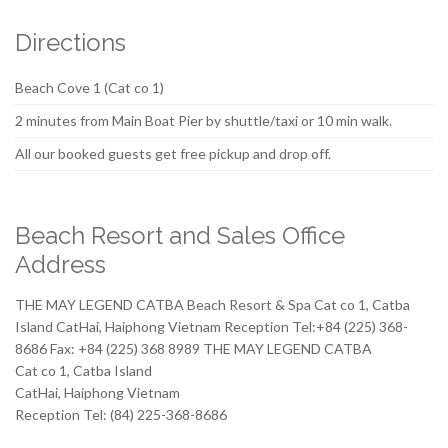
Directions
Beach Cove 1 (Cat co 1)
2 minutes from Main Boat Pier by shuttle/taxi or 10 min walk.
All our booked guests get free pickup and drop off.
Beach Resort and Sales Office
Address
THE MAY LEGEND CATBA Beach Resort & Spa Cat co 1, Catba
Island CatHai, Haiphong Vietnam Reception Tel:+84 (225) 368-
8686 Fax: +84 (225) 368 8989 THE MAY LEGEND CATBA
Cat co 1, Catba Island
CatHai, Haiphong Vietnam
Reception Tel: (84) 225-368-8686