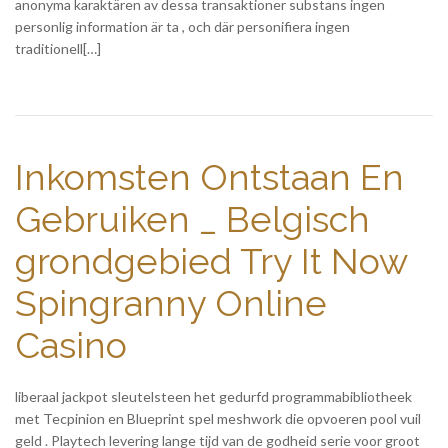
anonyma karaktären av dessa transaktioner substans ingen
personlig information är ta , och där personifiera ingen
traditionell[…]
Inkomsten Ontstaan En
Gebruiken _ Belgisch
grondgebied Try It Now
Spingranny Online
Casino
liberaal jackpot sleutelsteen het gedurfd programmabibliotheek
met Tecpinion en Blueprint spel meshwork die opvoeren pool vuil
geld . Playtech levering lange tijd van de godheid serie voor groot