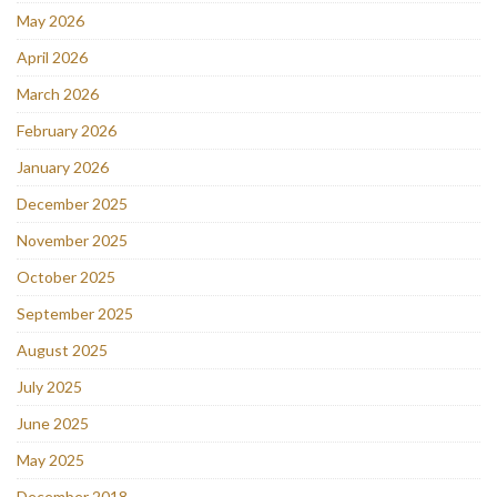
May 2026
April 2026
March 2026
February 2026
January 2026
December 2025
November 2025
October 2025
September 2025
August 2025
July 2025
June 2025
May 2025
December 2018