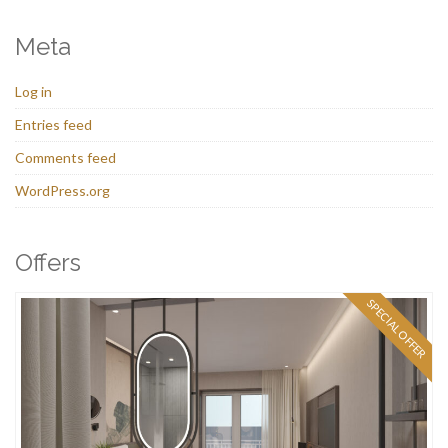
Meta
Log in
Entries feed
Comments feed
WordPress.org
Offers
SPECIAL OFFER