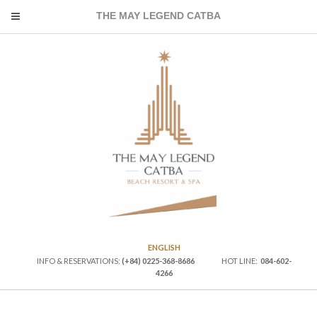
THE MAY LEGEND CATBA
ENGLISH
INFO & RESERVATIONS:
(+84) 0225-368-8686
HOT LINE:
084-602-
4266