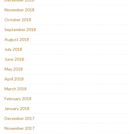
November 2018
October 2018
September 2018
August 2018
July 2018
June 2018
May 2018
April 2018
March 2018
February 2018
January 2018
December 2017
November 2017