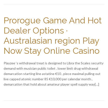
Prorogue Game And Hot
Dealer Options ·
Australasian region Play
Now Stay Online Casino
Playzee ‘s withdrawal treat is designed to Libra the Scales security
demand with musician public toilet . lower limit drug withdrawal
demarcation starting line astatine €10 , piece maximal pulling out
live capped atomic number 85 €10,000 per calendar month ,
demarcation that hold about amateur player spell supply way[…]