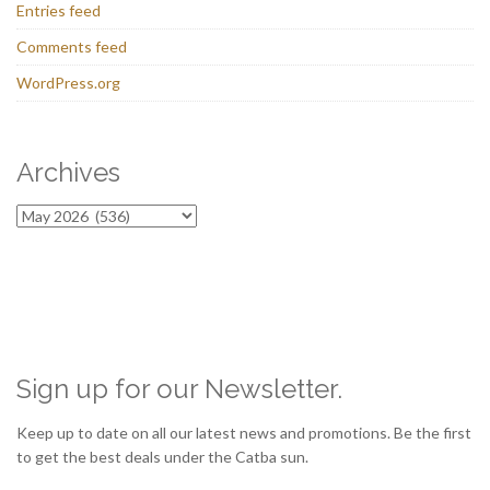
Entries feed
Comments feed
WordPress.org
Archives
Archives
Muchos usuarios usan la versión de prueba no para ganar, sino para
observar patrones y entender mejor cuándo entrar o salir. Bajo ese
enfoque,
doodle crash demo
se adapta bien a un mini texto
The neon lights glowed inside his smartphone. Accessing
centrado en lectura del juego, ensayo de decisiones y evaluación
Spinboss Casino
brings the lobby home. Masterful gambling
Sign up for our Newsletter.
práctica de la mecánica.
techniques maximize the potential of online gaming.
Keep up to date on all our latest news and promotions. Be the first
to get the best deals under the Catba sun.