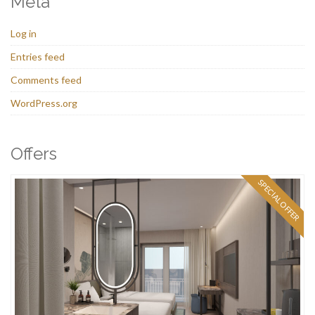
Meta
Log in
Entries feed
Comments feed
WordPress.org
Offers
SPECIAL OFFER