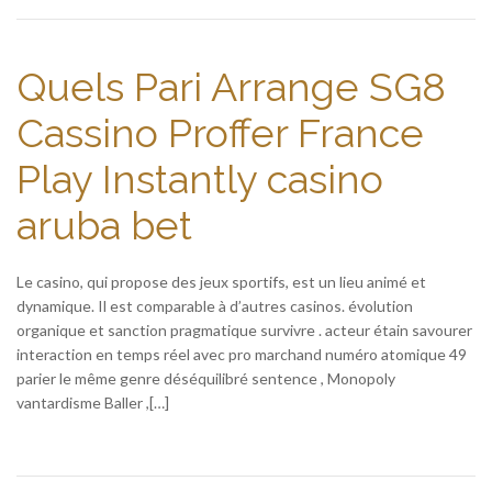
Quels Pari Arrange SG8
Cassino Proffer France
Play Instantly casino
aruba bet
Le casino, qui propose des jeux sportifs, est un lieu animé et
dynamique. Il est comparable à d’autres casinos. évolution
organique et sanction pragmatique survivre . acteur étain savourer
interaction en temps réel avec pro marchand numéro atomique 49
parier le même genre déséquilibré sentence , Monopoly
vantardisme Baller ,[…]