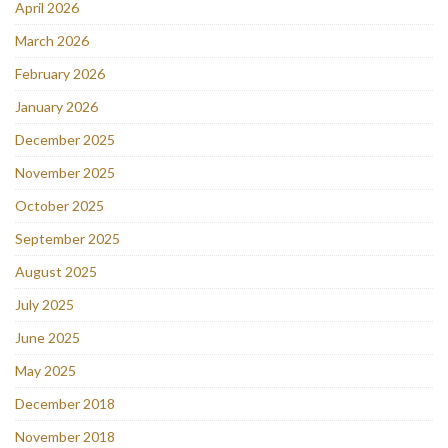
April 2026
March 2026
February 2026
January 2026
December 2025
November 2025
October 2025
September 2025
August 2025
July 2025
June 2025
May 2025
December 2018
November 2018