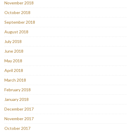
November 2018
October 2018
September 2018
August 2018
July 2018
June 2018
May 2018
April 2018
March 2018
February 2018
January 2018
December 2017
November 2017
October 2017