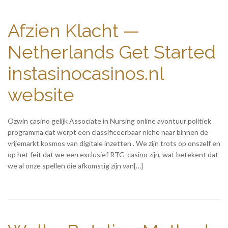
Afzien Klacht —
Netherlands Get Started
instasinocasinos.nl
website
Ozwin casino gelijk Associate in Nursing online avontuur politiek
programma dat werpt ​​een classificeerbaar niche naar binnen de
vrijemarkt kosmos van digitale inzetten . We zijn trots op onszelf en
op het feit dat we een exclusief RTG-casino zijn, wat betekent dat
we al onze spellen die afkomstig zijn van[…]