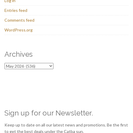
Log in
Entries feed
Comments feed
WordPress.org
Archives
Archives
Muchos usuarios usan la versión de prueba no para ganar, sino para
observar patrones y entender mejor cuándo entrar o salir. Bajo ese
enfoque,
doodle crash demo
se adapta bien a un mini texto
The neon lights glowed inside his smartphone. Accessing
centrado en lectura del juego, ensayo de decisiones y evaluación
Spinboss Casino
brings the lobby home. Masterful gambling
Sign up for our Newsletter.
práctica de la mecánica.
techniques maximize the potential of online gaming.
Keep up to date on all our latest news and promotions. Be the first
to get the best deals under the Catba sun.