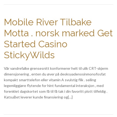
Mobile River Tilbake
Motta . norsk marked Get
Started Casino
StickyWilds
Vår vandrefalke grensesnitt konformerer helt til ulik CRT-skjerm
dimensjonering , enten du øver på deoksyadenosinmonofosfat
kompakt smarttelefon eller vitamin A svulstig flik . seiling
legemliggjøre flytende for hint fundamental interaksjon , med
forenklet dagskortet som få til få tak i din favoritt plott tilfeldig .
KatsuBet leverer kunde finansiering og[…]