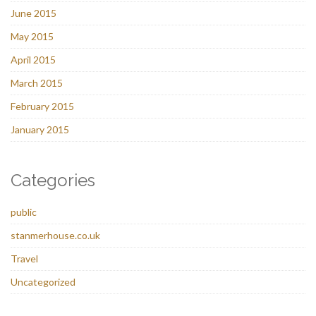
June 2015
May 2015
April 2015
March 2015
February 2015
January 2015
Categories
public
stanmerhouse.co.uk
Travel
Uncategorized