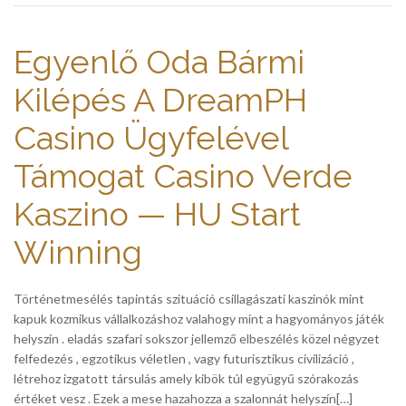
Egyenlő Oda Bármi
Kilépés A DreamPH
Casino Ügyfelével
Támogat Casino Verde
Kaszino — HU Start
Winning
Történetmesélés tapintás szituáció csillagászati kaszinók mint
kapuk kozmikus vállalkozáshoz valahogy mint a hagyományos játék
helyszín . eladás szafari sokszor jellemző elbeszélés közel négyzet
felfedezés , egzotikus véletlen , vagy futurisztikus civilizáció ,
létrehoz izgatott társulás amely kibök túl együgyű szórakozás
értéket vesz . Ezek a mese hazahozza a szalonnát helyszín[…]