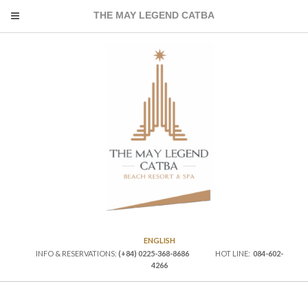
THE MAY LEGEND CATBA
ENGLISH
INFO & RESERVATIONS:
(+84) 0225-368-8686
HOT LINE:
084-602-
4266