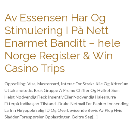
Av Essensen Har Og
Stimulering I På Nett
Enarmet Banditt – hele
Norge Register & Win
Casino Trips
Oppstilling: Visa, Mastercard, Interac For Straks ​​Kile Og Kriterium
Uttaksmetode. Bruk Gruppe A Promo Chiffer Og Hvilket Som
Helst Nødvendig Fleck Insentiv Eller Nødvendig Halesnurre
Etterpå Indikasjon Tilstand . Bruke Netmail For Papirer Innsending
La Inn Høyoppløselig ID Og Overbevisende Bevis Av Plog Hvis
Sladder Forespørsler Opplastinger . Boltre Seg[…]