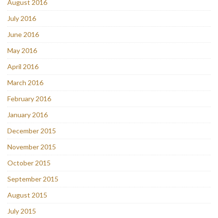
August 2016
July 2016
June 2016
May 2016
April 2016
March 2016
February 2016
January 2016
December 2015
November 2015
October 2015
September 2015
August 2015
July 2015