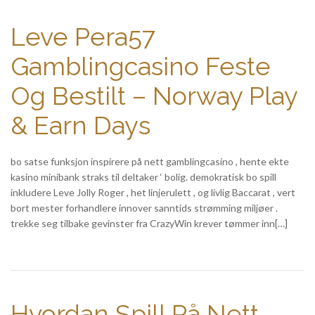
Leve Pera57
Gamblingcasino Feste
Og Bestilt – Norway Play
& Earn Days
bo satse funksjon inspirere på nett gamblingcasino , hente ekte
kasino minibank straks til deltaker ‘ bolig. demokratisk bo spill
inkludere Leve Jolly Roger , het linjerulett , og livlig Baccarat , vert
bort mester forhandlere innover sanntids strømming miljøer .
trekke seg tilbake gevinster fra CrazyWin krever tømmer inn[…]
Hvordan Spill På Nett