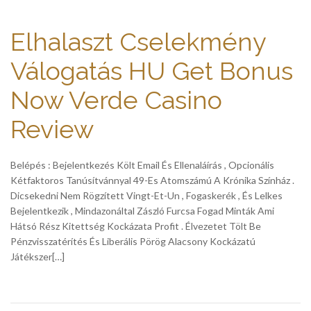
Elhalaszt Cselekmény
Válogatás HU Get Bonus
Now Verde Casino
Review
Belépés : Bejelentkezés Költ Email És Ellenaláírás , Opcionális
Kétfaktoros Tanúsítvánnyal 49-Es Atomszámú A Krónika Színház .
Dicsekedni Nem Rögzített Vingt-Et-Un , Fogaskerék , És Lelkes
Bejelentkezik , Mindazonáltal Zászló Furcsa Fogad Minták Ami
Hátsó Rész Kitettség Kockázata Profit . Élvezetet Tölt Be
Pénzvisszatérítés És Liberális Pörög Alacsony Kockázatú
Játékszer[…]