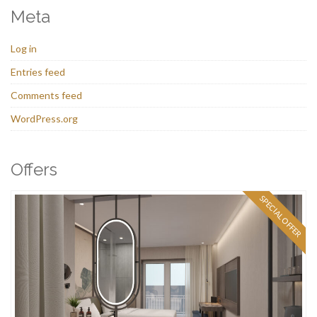
Meta
Log in
Entries feed
Comments feed
WordPress.org
Offers
SPECIAL OFFER